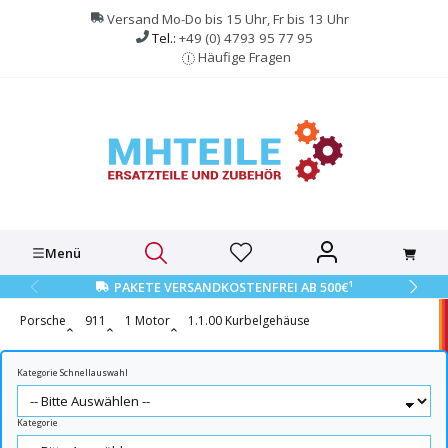
alt springen
Versand Mo-Do bis 15 Uhr, Fr bis 13 Uhr
Tel.:
+49 (0) 4793 95 77 95
Häufige Fragen
Menü
1
PAKETE VERSANDKOSTENFREI AB 500€
Porsche
911
1 Motor
1.1.00 Kurbelgehäuse
Kategorie Schnellauswahl
Kategorie