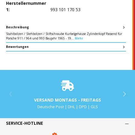
Herstellernummer
1:
993 101 170 53
Beschreibung
Stahlbolzen / Stehbolzen / Stiftschraube Kurbelgehäuse Zylinderkopf Passend für
Porsche 911 / 964 und 993 Baujahr 1965 - 19…
Mehr
Bewertungen
VERSAND MONTAGS - FREITAGS
Deutsche Post | DHL | DPD | GLS
SERVICE-HOTLINE