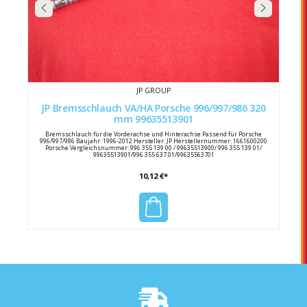
JP GROUP
JP Bremsschlauch VA/HA Porsche 996/997/986 320
mm 99635513901
Bremsschlauch für die Vorderachse und Hinterachse Passend für Porsche
996/997/986 Baujahr: 1996-2012 Hersteller: JP Herstellernummer: 1661600200
Porsche Vergleichsnummer: 996 355 139 00 / 99635513900/ 996 355 139 01/
99635513901/996 355 637 01/99635563701
10,12 €*