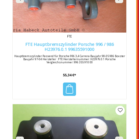
FTE
FTE Hauptbremszylinder Porsche 996 / 986
H23976.0.1 99635591000
Hauptbremszylinder Passend für Porsche 996 3,4 Carrera Baujahr 98-05 986 Boxster
Baujahr 97-04 Hersteller : FTE Herstellernummer: H23976.0.1 Porsche
Vergleichsnummer: 996 355 910 00
55,34 €*