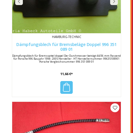
HAMBURG-TECHNIC
Dämpfungsblech für Bremsbeläge Doppel 996 351
089 01
Dämpfungsblech für Bremssattel doppel Der Durchmesser beträgt 44/36 mm Passend
für Porsche 996 Baujahr 1998- 2005 Hersteller : HT Herstellernummer: 99635108901
Porsche Vergleichsnummer: 996 351 089 01
11,66 €*