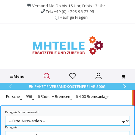
alt springen
Versand Mo-Do bis 15 Uhr, Fr bis 13 Uhr
Tel.:
+49 (0) 4793 95 77 95
Häufige Fragen
Menü
1
PAKETE VERSANDKOSTENFREI AB 500€
Porsche
996
6 Räder + Bremsen
6.4.00 Bremsanlage
Kategorie Schnellauswahl
Kategorie