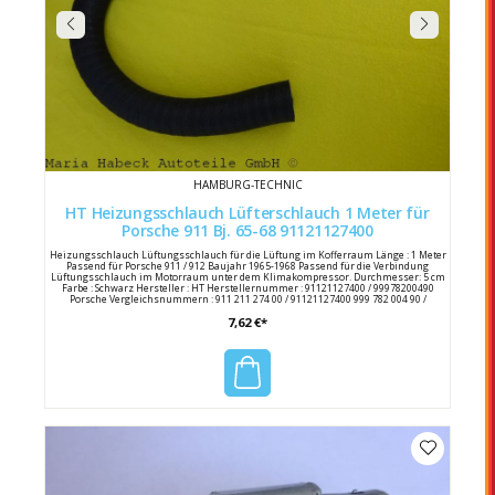
HAMBURG-TECHNIC
HT Heizungsschlauch Lüfterschlauch 1 Meter für
Porsche 911 Bj. 65-68 91121127400
Heizungsschlauch Lüftungsschlauch für die Lüftung im Kofferraum Länge : 1 Meter
Passend für Porsche 911 / 912 Baujahr 1965-1968 Passend für die Verbindung
Lüftungsschlauch im Motorraum unter dem Klimakompressor. Durchmesser: 5 cm
Farbe : Schwarz Hersteller : HT Herstellernummer : 91121127400 / 99978200490
Porsche Vergleichsnummern : 911 211 274 00 / 91121127400 999 782 004 90 /
99978200490
7,62 €*