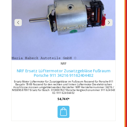
NRF
NRF Ersatz Lüftermotor Zusatzgebläse Fußraum
Porsche 911 34216 91162404402
Ersatz Motor Lüftermotor für Zusatzgebläse im Fußraum Passend für Porsche 911
Baujahr 78-89 Passend für den rechten und linken Lüftermotor Die elektrischen
Anschlüsse müssen umgelötet werden Hersteller: NRF Herstellernummer: 34216 /
NISSENS 87097 Ersatz für Bosch : 0130007027 Porsche Vergleichsnummer: 911 624 043
02 / 911 624 044 02
54,74 €*