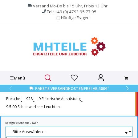
alt springen
Versand Mo-Do bis 15 Uhr, Fr bis 13 Uhr
Tel.:
+49 (0) 4793 95 77 95
Häufige Fragen
Menü
1
PAKETE VERSANDKOSTENFREI AB 500€
Porsche
928
9 Elektrische Ausrüstung
9.5.00 Scheinwerfer + Leuchten
Kategorie Schnellauswahl