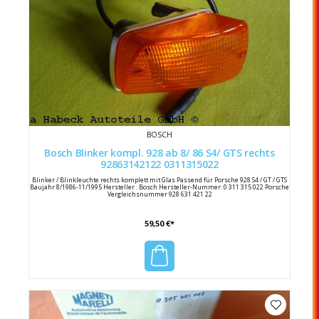
BOSCH
Bosch Blinker kompl. 928 ab 8/ 86 S4/ GTS rechts
92863142122 0311315022
Blinker / Blinkleuchte rechts komplett mit Glas Passend für Porsche 928 S4 / GT / GTS
Baujahr 8/1986-11/1995 Hersteller : Bosch Hersteller-Nummer: 0 311 315 022 Porsche
Vergleichsnummer 928 631 421 22
59,50 €*