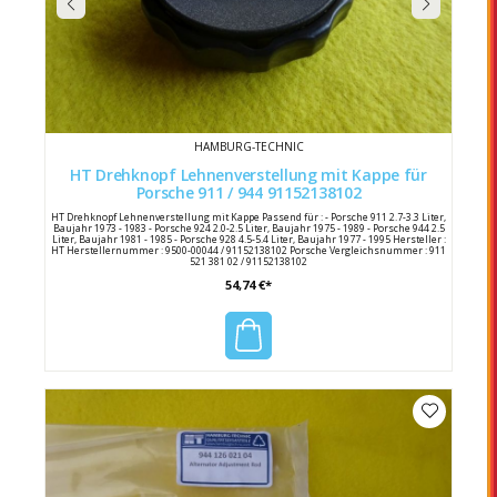
HAMBURG-TECHNIC
HT Drehknopf Lehnenverstellung mit Kappe für
Porsche 911 / 944 91152138102
HT Drehknopf Lehnenverstellung mit Kappe Passend für : - Porsche 911 2.7-3.3 Liter,
Baujahr 1973 - 1983 - Porsche 924 2.0-2.5 Liter, Baujahr 1975 - 1989 - Porsche 944 2.5
Liter, Baujahr 1981 - 1985 - Porsche 928 4.5-5.4 Liter, Baujahr 1977 - 1995 Hersteller :
HT Herstellernummer : 9500-00044 / 91152138102 Porsche Vergleichsnummer : 911
521 381 02 / 91152138102
54,74 €*