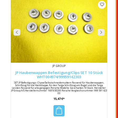
JP GROUP
JP Haubenwappen Befestigung/Clips SET 10 Stück
WHT004974/99959142303
SET JP Befestigungs- Clipse/Selbstschneidemuttern Passend für Haubenwappen,
Schriftzug für die Heckklappe, für den Targa Schriftzug am Bügel und die Targa
Leisten Passend für alle gängigen Porsche Modelle. Sie erhalten 10 Stück. Hersteller:
JP Group A/S Herstellernummer: 1681650200 Porsche Vergleichsnummer: 999 591 423
03
15,47 €*