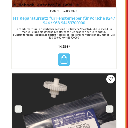
HAMBURG-TECHNIC
HT Reparatursatz für Fensterheber für Porsche 924 /
944 / 968 94453700000
Reparatursatz für Fensterheber Passend für Porsche 924 / 944 / 968 Passend für
manuelle und elektrische Fensterheber. Sie erhalten den Satz mit : 3x
Führungsrollen 1 xTube Spezialfett Hersteller : HT Porsche Vergleichsnummer : 944
537 000 00 / 94453700000
14,28 €*