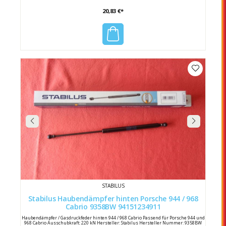
20,83 €*
STABILUS
Stabilus Haubendämpfer hinten Porsche 944 / 968
Cabrio 9358BW 94151234911
Haubendämpfer / Gasdruckfeder hinten 944 / 968 Cabrio Passend für Porsche 944 und
968 Cabrio Ausschubkraft: 220 kN Hersteller: Stabilus Hersteller Nummer: 9358BW