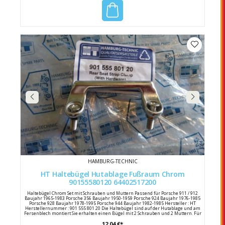
HAMBURG-TECHNIC
HT Haltebügel Hutablage Fußraum Chrom
90155580120 64402517200
Haltebügel Chrom Set mit Schrauben und Muttern Passend für Porsche 911 / 912
Baujahr 1965-1983 Porsche 356 Baujahr 1950-1959 Porsche 924 Baujahr 1976-1985
Porsche 928 Baujahr 1978-1995 Porsche 944 Baujahr 1982-1985 Hersteller : HT
Herstellernummer : 901 555 801 20 Die Haltebügel sind auf der Hutablage und am
Fersenblech montiert Sie erhalten einen Bügel mit 2 Schrauben und 2 Muttern. Für
einen kompletten Ersatz werden 4 Haltebügel benötigt. Porsche Vergleichsnummer:
12,04 €*
901 555 801 20 / 477 885 761