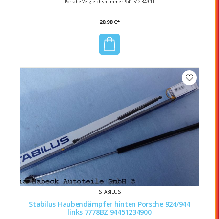
Porsche Vergleichsnummer: 941 512 349 11
20,98 €*
STABILUS
Stabilus Haubendämpfer hinten Porsche 924/944
links 7778BZ 94451234900