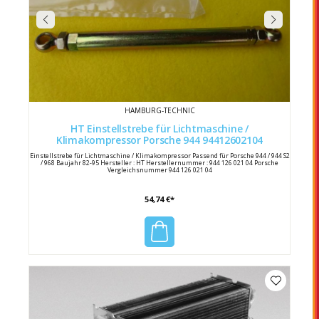
HAMBURG-TECHNIC
HT Einstellstrebe für Lichtmaschine /
Klimakompressor Porsche 944 94412602104
Einstellstrebe für Lichtmaschine / Klimakompressor Passend für Porsche 944 / 944 S2
/ 968 Baujahr 82-95 Hersteller : HT Herstellernummer : 944 126 021 04 Porsche
Vergleichsnummer 944 126 021 04
54,74 €*