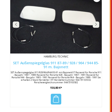
HAMBURG-TECHNIC
SET Außenspiegelglas 911 87-89 / 928 / 964 / 944 85-
91 m. Bajonett
SET Außenspiegelglas 911/928/964/944 85-91 mit Bajonett 07 Passend für Porsche 911
- Baujahr: 1987 - 1989 Passend für Porsche 928 - Baujahr: 1987 - 1991 Passend für
Porsche 944 - Baujahr: 1985 - 1991 Passend für Porsche 964 - Baujahr: 1989 - 1991 Sie
erhalten 2 Stück Hersteller: HT Herstellernummer: 944 731 035 02
Porschevergleichsnummer: 94473103502
150,80 €*