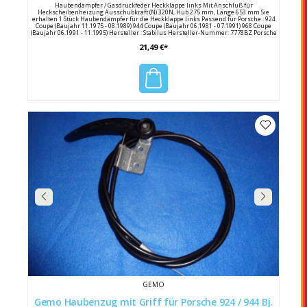
Haubendämpfer / Gasdruckfeder Heckklappe links Mit Anschluß für
Heckscheibenheizung Ausschubkraft (N) 320N, Hub 275 mm, Länge 653 mm Sie
erhalten 1 Stück Haubendämpfer für die Heckklappe links Passend für Porsche : 924
Coupe (Baujahr 11.1975 - 08.1989) 944 Coupe (Baujahr 06.1981 - 07.1991) 968 Coupe
(Baujahr 06.1991 - 11.1995) Hersteller : Stabilus Hersteller-Nummer: 7778BZ Porsche
Vergleichsnummer 477 827 349 D / 944 512 349 00
21,49 €*
GEMO
Gemo Haubenzug mit Griff für Porsche 924 / 944 Bj.