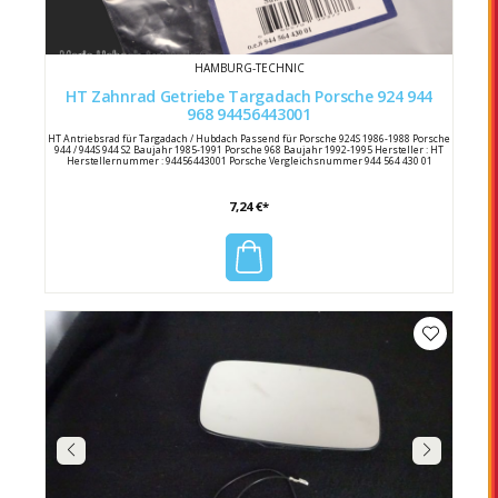
HAMBURG-TECHNIC
HT Zahnrad Getriebe Targadach Porsche 924 944
968 94456443001
HT Antriebsrad für Targadach / Hubdach Passend für Porsche 924S 1986-1988 Porsche
944 / 944S 944 S2 Baujahr 1985-1991 Porsche 968 Baujahr 1992-1995 Hersteller : HT
Herstellernummer : 94456443001 Porsche Vergleichsnummer 944 564 430 01
7,24 €*