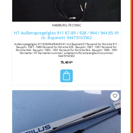
HAMBURG-TECHNIC
HT Außenspiegelglas 911 87-89 / 928 / 964 / 944 85-91
m. Bajonett 94473103502
Außenspiegelglas 911/928/964/944 85-91 mit Bajonett 07 Passend für Porsche 911 -
Baujahr: 1987 - 1989 Passend für Porsche 928 - Baujahr: 1987 - 1991 Passend für
Porsche 944 - Baujahr: 1985 - 1991 Passend für Porsche 964 - Baujahr: 1989 - 1991
Hersteller: HT Herstellernummer: unbekannt Porschevergleichsnummer:
94473103502
75,40 €*