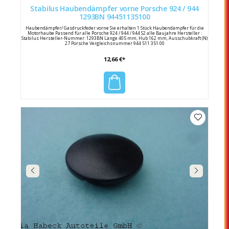
Stabilus Haubendämpfer vorne Porsche 924 / 944
1293BN 94451135100
Haubendämpfer/ Gasdruckfeder vorne Sie erhalten 1 Stück Haubendämpfer für die
Motorhaube Passend für alle Porsche 924 / 944 / 944 S2 alle Baujahre Hersteller :
Stabilus Hersteller-Nummer: 1293BN Länge 405 mm, Hub 162 mm, Ausschubkraft (N)
27 Porsche Vergleichsnummer 944 511 351 00
12,66 €*