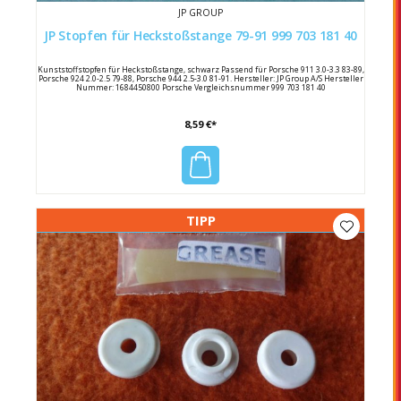
JP GROUP
JP Stopfen für Heckstoßstange 79-91 999 703 181 40
Kunststoffstopfen für Heckstoßstange, schwarz Passend für Porsche 911 3.0-3.3 83-89,
Porsche 924 2.0-2.5 79-88, Porsche 944 2.5-3.0 81-91. Hersteller: JP Group A/S Hersteller
Nummer: 1684450800 Porsche Vergleichsnummer 999 703 181 40
8,59 €*
TIPP