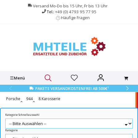
alt springen
Versand Mo-Do bis 15 Uhr, Fr bis 13 Uhr
Tel.:
+49 (0) 4793 95 77 95
Häufige Fragen
Menü
1
PAKETE VERSANDKOSTENFREI AB 500€
Porsche
944
8 Karosserie
Kategorie Schnellauswahl
Kategorie