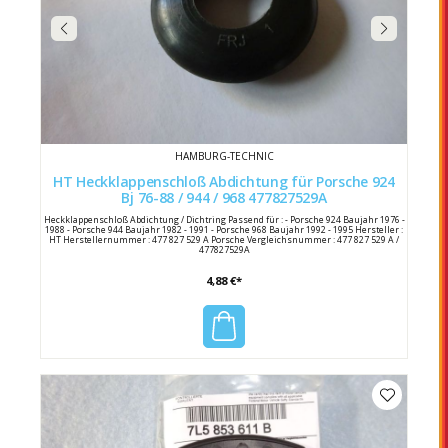
HAMBURG-TECHNIC
HT Heckklappenschloß Abdichtung für Porsche 924
Bj 76-88 / 944 / 968 477827529A
Heckklappenschloß Abdichtung / Dichtring Passend für : - Porsche 924 Baujahr 1976 -
1988 - Porsche 944 Baujahr 1982 - 1991 - Porsche 968 Baujahr 1992 - 1995 Hersteller :
HT Herstellernummer : 477 827 529 A Porsche Vergleichsnummer : 477 827 529 A /
477827529A
4,88 €*