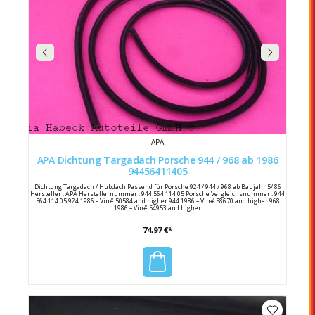
APA
APA Dichtung Targadach Porsche 944 / 968 ab 1986
94456411405
Dichtung Targadach / Hubdach Passend für Porsche 924 / 944 / 968 ab Baujahr 5/ 86
Hersteller : APA Herstellernummer : 944 564 114 05 Porsche Vergleichsnummer : 944
564 114 05 924 1986 – Vin# 50584 and higher 944 1986 – Vin# 58670 and higher 968
1986 – Vin# 54953 and higher
74,97 €*