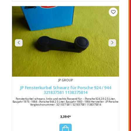
JP GROUP
JP Fensterkurbel Schwarz für Porsche 924 / 944
321837581 1138375814
Fensterkurbel schwarz, links und rechts Passend für : - Porsche 924 2.0-2.5 Liter,
Baujahr 1975 - 1984 - Porsche 944 2.5 Liter, Baujahr 1983 - 1984 Hersteller : JP Porsche
Vergleichsnummer : 321 837 581 / 321837581 1138375814
3,39 €*