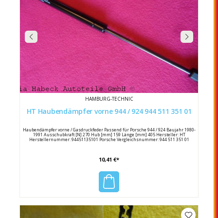
HAMBURG-TECHNIC
HT Haubendämpfer vorne 944 / 924 944 511 351 01
Haubendämpfer vorne / Gasdruckfeder Passend für Porsche 944 / 924 Baujahr 1980-
1991 Ausschubkraft [N] 270 Hub [mm] 159 Länge [mm] 405 Hersteller: HT
Herstellernummer: 94451135101 Porsche Vergleichsnummer: 944 511 351 01
10,41 €*