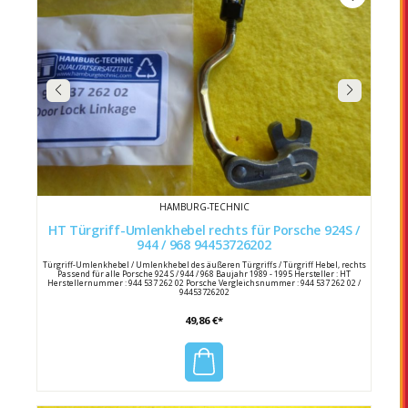
HAMBURG-TECHNIC
HT Türgriff-Umlenkhebel rechts für Porsche 924S /
944 / 968 94453726202
Türgriff-Umlenkhebel / Umlenkhebel des äußeren Türgriffs / Türgriff Hebel, rechts
Passend für alle Porsche 924 S / 944 / 968 Baujahr 1989 - 1995 Hersteller : HT
Herstellernummer : 944 537 262 02 Porsche Vergleichsnummer : 944 537 262 02 /
94453726202
49,86 €*