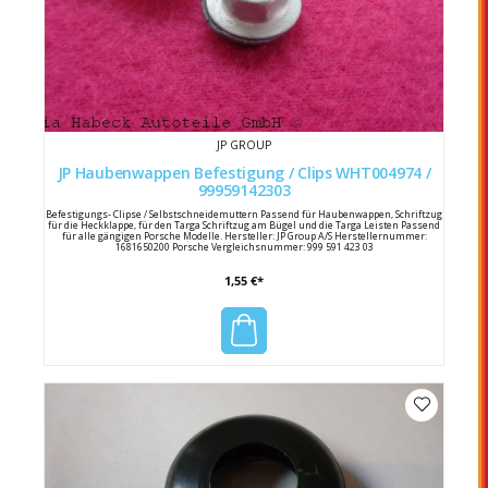
JP GROUP
JP Haubenwappen Befestigung / Clips WHT004974 /
99959142303
Befestigungs- Clipse / Selbstschneidemuttern Passend für Haubenwappen, Schriftzug
für die Heckklappe, für den Targa Schriftzug am Bügel und die Targa Leisten Passend
für alle gängigen Porsche Modelle. Hersteller: JP Group A/S Herstellernummer:
1681650200 Porsche Vergleichsnummer: 999 591 423 03
1,55 €*