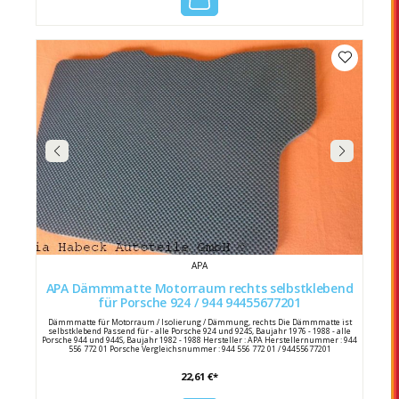
APA
APA Dämmmatte Motorraum rechts selbstklebend
für Porsche 924 / 944 94455677201
Dämmmatte für Motorraum / Isolierung / Dämmung, rechts Die Dämmmatte ist
selbstklebend Passend für - alle Porsche 924 und 924S, Baujahr 1976 - 1988 - alle
Porsche 944 und 944S, Baujahr 1982 - 1988 Hersteller : APA Herstellernummer : 944
556 772 01 Porsche Vergleichsnummer : 944 556 772 01 / 94455677201
22,61 €*