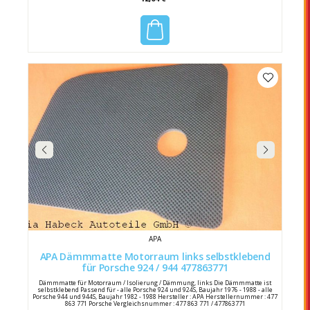
APA
APA Dämmmatte Motorraum links selbstklebend
für Porsche 924 / 944 477863771
Dämmmatte für Motorraum / Isolierung / Dämmung, links Die Dämmmatte ist
selbstklebend Passend für - alle Porsche 924 und 924S, Baujahr 1976 - 1988 - alle
Porsche 944 und 944S, Baujahr 1982 - 1988 Hersteller : APA Herstellernummer : 477
863 771 Porsche Vergleichsnummer : 477 863 771 / 477863771