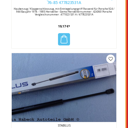
76-85 477823531A
Haubenzug / Klappenschlosszug, mit Entriegelungsgriff Passend für Porsche 924 /
944 Baujahr 1976 - 1985 Hersteller : Gemo Herstellernummer : 424360 Porsche
Vergleichsnummer : 477 823 531 A / 477823531A
19,17 €*
STABILUS