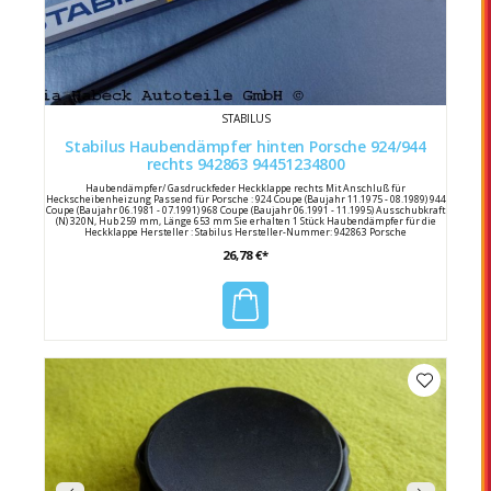
STABILUS
Stabilus Haubendämpfer hinten Porsche 924/944
rechts 942863 94451234800
Haubendämpfer/ Gasdruckfeder Heckklappe rechts Mit Anschluß für
Heckscheibenheizung Passend für Porsche : 924 Coupe (Baujahr 11.1975 - 08.1989) 944
Coupe (Baujahr 06.1981 - 07.1991) 968 Coupe (Baujahr 06.1991 - 11.1995) Ausschubkraft
(N) 320N, Hub 259 mm, Länge 653 mm Sie erhalten 1 Stück Haubendämpfer für die
Heckklappe Hersteller : Stabilus Hersteller-Nummer: 942863 Porsche
Vergleichsnummer 477 827 348 F/ 944 512 348 00
26,78 €*