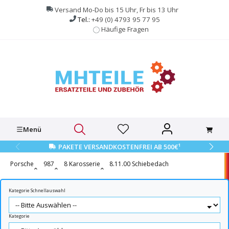
alt springen
Versand Mo-Do bis 15 Uhr, Fr bis 13 Uhr
Tel.:
+49 (0) 4793 95 77 95
Häufige Fragen
Menü
1
PAKETE VERSANDKOSTENFREI AB 500€
Porsche
987
8 Karosserie
8.11.00 Schiebedach
Kategorie Schnellauswahl
Kategorie