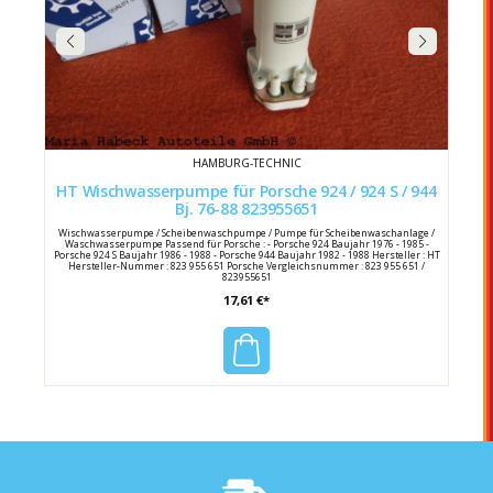
HAMBURG-TECHNIC
HT Wischwasserpumpe für Porsche 924 / 924 S / 944
Bj. 76-88 823955651
Wischwasserpumpe / Scheibenwaschpumpe / Pumpe für Scheibenwaschanlage /
Waschwasserpumpe Passend für Porsche : - Porsche 924 Baujahr 1976 - 1985 -
Porsche 924 S Baujahr 1986 - 1988 - Porsche 944 Baujahr 1982 - 1988 Hersteller : HT
Hersteller-Nummer : 823 955 651 Porsche Vergleichsnummer : 823 955 651 /
823955651
17,61 €*