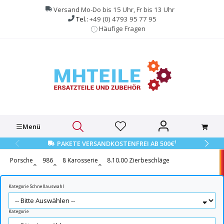
alt springen
Versand Mo-Do bis 15 Uhr, Fr bis 13 Uhr
Tel.:
+49 (0) 4793 95 77 95
Häufige Fragen
Menü
1
PAKETE VERSANDKOSTENFREI AB 500€
Porsche
986
8 Karosserie
8.10.00 Zierbeschläge
Kategorie Schnellauswahl
Kategorie