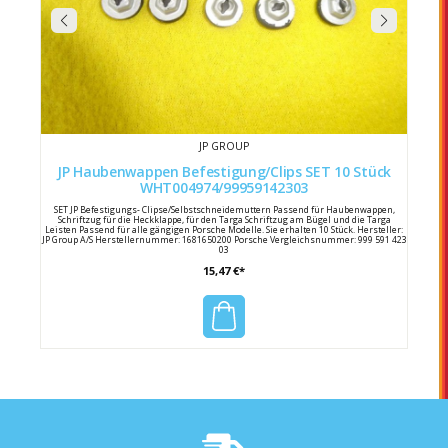
JP GROUP
JP Haubenwappen Befestigung/Clips SET 10 Stück
WHT004974/99959142303
SET JP Befestigungs- Clipse/Selbstschneidemuttern Passend für Haubenwappen,
Schriftzug für die Heckklappe, für den Targa Schriftzug am Bügel und die Targa
Leisten Passend für alle gängigen Porsche Modelle. Sie erhalten 10 Stück. Hersteller:
JP Group A/S Herstellernummer: 1681650200 Porsche Vergleichsnummer: 999 591 423
03
15,47 €*