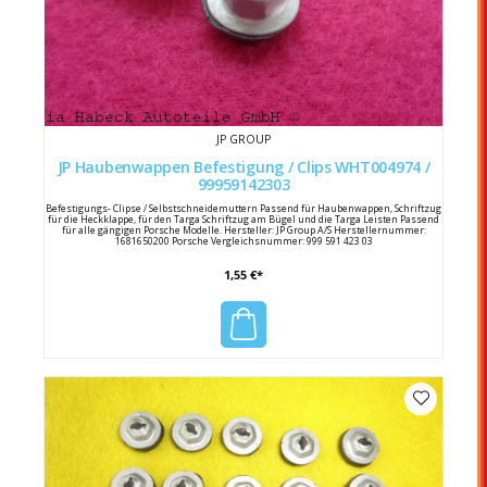
JP GROUP
JP Haubenwappen Befestigung / Clips WHT004974 /
99959142303
Befestigungs- Clipse / Selbstschneidemuttern Passend für Haubenwappen, Schriftzug
für die Heckklappe, für den Targa Schriftzug am Bügel und die Targa Leisten Passend
für alle gängigen Porsche Modelle. Hersteller: JP Group A/S Herstellernummer:
1681650200 Porsche Vergleichsnummer: 999 591 423 03
1,55 €*