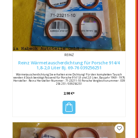
REINZ
Reinz Wärmetauscherdichtung für Porsche 914/4
1,8-2,0 Liter Bj. 69-76 039256251
Wärmetauscherdichtung Sie erhalten eine Dichtung! Für den kompletten Tausch
werden 4 Stück benötigt Passend für Porsche 914 1,8 und 2,0 Liter, Baujahr 1969 - 1976
Hersteller : Reinz Hersteller-Nummer : 71-23211-10 Porsche Vergleichsnummer : 039
256 251 / 039256251
2,98 €*