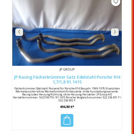
JP GROUP
JP Racing Fächerkrümmer Satz Edelstahl Porsche 914
1,7/1,8 91.141S
Fächerkrümmer Edelstahl Passend für Porsche 914 Baujahr: 1969-1976 Ersetzt den
Wärmetauscher (ohne Wärmefunktion) Einbauseite: mitte Ausstattungsvariante:
Racing tubes Heizung/Kühlung: ohne Heizung Hersteller: JP Group A/S
Herstellernummer: 1623106710 / 91.141S Porsche Vergleichsnummer: 022 256 091 F /
022 256 092 F
494,80 €*