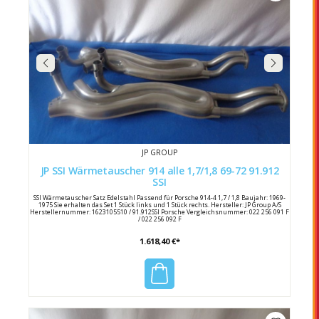
JP GROUP
JP SSI Wärmetauscher 914 alle 1,7/1,8 69-72 91.912
SSI
SSI Wärmetauscher Satz Edelstahl Passend für Porsche 914-4 1,7 / 1,8 Baujahr: 1969-
1975 Sie erhalten das Set 1 Stück links und 1 Stück rechts. Hersteller: JP Group A/S
Herstellernummer: 1623105510 / 91.912SSI Porsche Vergleichsnummer: 022 256 091 F
/ 022 256 092 F
1.618,40 €*