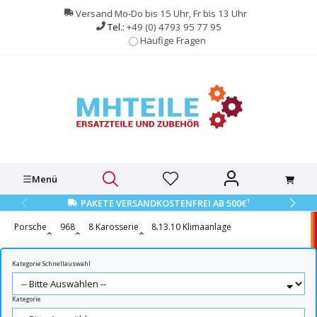
alt springen
Versand Mo-Do bis 15 Uhr, Fr bis 13 Uhr
Tel.:
+49 (0) 4793 95 77 95
Häufige Fragen
Menü
1
PAKETE VERSANDKOSTENFREI AB 500€
Porsche
968
8 Karosserie
8.13.10 Klimaanlage
Kategorie Schnellauswahl
Kategorie