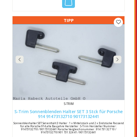
TIPP
S-TRIM
S-Trim Sonnenblenden Halter SET 3 Stck für Porsche
914 91473132710 90173132441
Sonnenblenhalter SET Set enthält 3 Halter : 1 x Mittelstück und 2 x Endstücke Passend
für alle Porsche 914 alle Baujahre Hersteller : S-Trim Hersteller Nummer :
91473132710 / 90173132441 Porsche Vergleichsnummer : 914 731 327 10 /
91473132710 901 731 324 41 / 90173132441