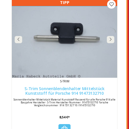
TIPP
S-TRIM
S-Trim Sonnenblendenhalter Mittelstück
Kunststoff für Porsche 914 91473132710
Sonnenblenhalter Mittelstück Material Kunststoff Passend für alle Porsche 914 alle
Baujahre Hersteller : S-Trim Hersteller Nummer : 91473132710 ?orsche
Vergleichsnummer : 914 731 327 10 / 91473132710
8,54 €*