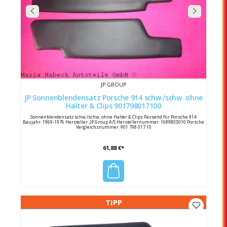
JP GROUP
JP Sonnenblendensatz Porsche 914 schw./schw. ohne
Halter & Clips 901798017100
Sonnenblendensatz schw./schw. ohne Halter & Clips Passend für Porsche 914
Baujahr: 1969-1976 Hersteller: JP Group A/S Herstellernummer: 1689803010 Porsche
Vergleichsnummer: 901 798 017 10
61,88 €*
TIPP