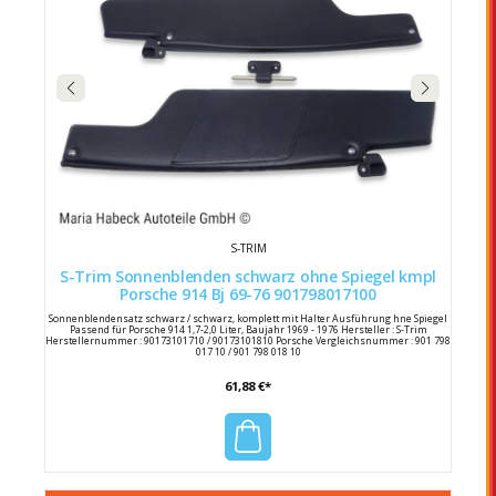
S-TRIM
S-Trim Sonnenblenden schwarz ohne Spiegel kmpl
Porsche 914 Bj 69-76 901798017100
Sonnenblendensatz schwarz / schwarz, komplett mit Halter Ausführung hne Spiegel
Passend für Porsche 914 1,7-2,0 Liter, Baujahr 1969 - 1976 Hersteller : S-Trim
Herstellernummer : 90173101710 / 90173101810 Porsche Vergleichsnummer : 901 798
017 10 / 901 798 018 10
61,88 €*