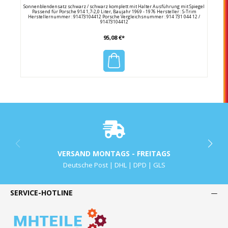
Sonnenblendensatz schwarz / schwarz komplett mit Halter Ausführung mit Spiegel
Passend für Porsche 914 1,7-2,0 Liter, Baujahr 1969 - 1976 Hersteller : S-Trim
Herstellernummer : 91473104412 Porsche Vergleichsnummer : 914 731 044 12 /
91473104412
95,08 €*
VERSAND MONTAGS - FREITAGS
Deutsche Post | DHL | DPD | GLS
SERVICE-HOTLINE