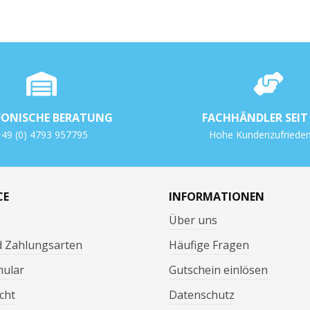
FONISCHE BERATUNG
FACHHÄNDLER SEIT 
49 (0) 4793 957795
Hohe Kundenzufrieden
CE
INFORMATIONEN
Über uns
d Zahlungsarten
Häufige Fragen
mular
Gutschein einlösen
cht
Datenschutz