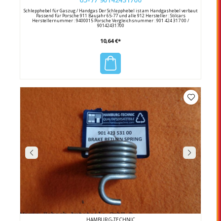
Schlepphebel für Gaszug / Handgas Der Schlepphebel ist am Handgashebel verbaut
Passend für Porsche 911 Baujahr 65-77 und alle 912 Hersteller : Stilcars
Herstellernummer : 9400015 Porsche Vergleichsnummer : 901 424 317 00 /
90142431700
10,64 €*
HAMBURG-TECHNIC