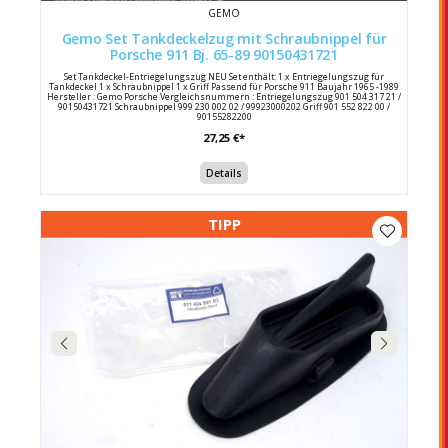
GEMO
Gemo Set Tankdeckelzug mit Schraubnippel für
Porsche 911 Bj. 65-89 90150431721
Set Tankdeckel-Entriegelungszug NEU Set enthält: 1 x Entriegelungszug für
Tankdeckel 1 x Schraubnippel 1 x Griff Passend für Porsche 911 Baujahr 1965 -1989
Hersteller : Gemo Porsche Vergleichsnummern : Entriegelungszug 901 504 317 21 /
90150431721 Schraubnippel 999 230 002 02 / 99923000202 Griff 901 552 822 00 /
90155282200
27,25 €*
Details
TIPP