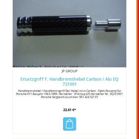
JP GROUP
Ersatzgriff f. Handbremshebel Carbon / Alu EQ
721001
Handbremshebel / Handbremsgriff Der Hebel ist in Carbon - Optik Passend für
Porsche 911 Baujahr 1965-1989. Hersteller : JP Group A/S Hersteller Nr.: EQ721001
Porsche Vergleichsnummer: 901 424 521 01
22,61 €*