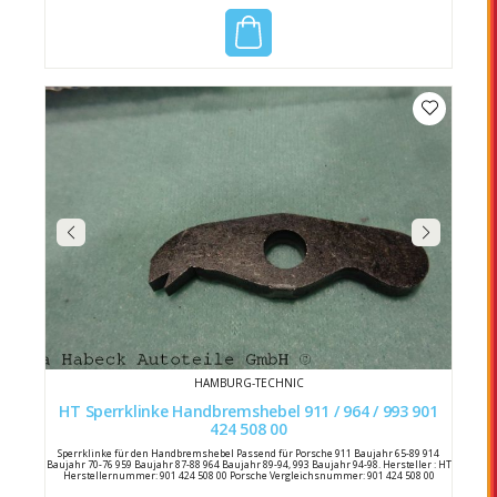
HAMBURG-TECHNIC
HT Sperrklinke Handbremshebel 911 / 964 / 993 901
424 508 00
Sperrklinke für den Handbremshebel Passend für Porsche 911 Baujahr 65-89 914
Baujahr 70-76 959 Baujahr 87-88 964 Baujahr 89-94, 993 Baujahr 94-98. Hersteller : HT
Herstellernummer: 901 424 508 00 Porsche Vergleichsnummer: 901 424 508 00