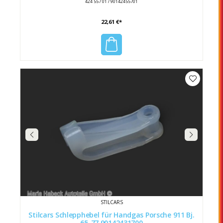
424 557 01 / 90142455701
22,61 €*
STILCARS
Stilcars Schlepphebel für Handgas Porsche 911 Bj.
65-77 90142431700