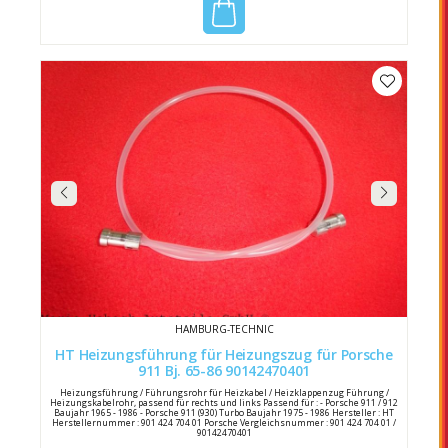
HAMBURG-TECHNIC
HT Heizungsführung für Heizungszug für Porsche
911 Bj. 65-86 90142470401
Heizungsführung / Führungsrohr für Heizkabel / Heizklappenzug Führung /
Heizungskabelrohr, passend für rechts und links Passend für : - Porsche 911 / 912
Baujahr 1965 - 1986 - Porsche 911 (930) Turbo Baujahr 1975 - 1986 Hersteller : HT
Herstellernummer : 901 424 704 01 Porsche Vergleichsnummer : 901 424 704 01 /
90142470401