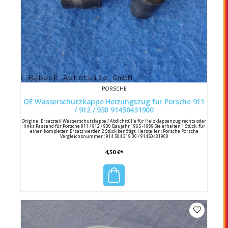
PORSCHE
OE Wasserschutzkappe Heizungszug für Porsche 911
/ 912 / 930 91450431900
Original Ersatzteil Wasserschutzkappe / Abdichttülle für Heizklappenzug rechts oder
links Passend für Porsche 911 / 912 / 930 Baujahr 1965 -1989 Sie erhalten 1 Stück, für
einen kompletten Ersatz werden 2 Stück benötigt. Hersteller : Porsche Porsche
Vergleichsnummer : 914 504 319 00 / 91450431900
4,50 €*