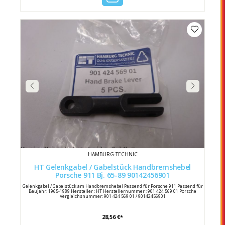
HAMBURG-TECHNIC
HT Gelenkgabel / Gabelstück Handbremshebel
Porsche 911 Bj. 65-89 90142456901
Gelenkgabel / Gabelstück am Handbremshebel Passend für Porsche 911 Passend für
Baujahr: 1965-1989 Hersteller : HT Herstellernummer : 901 424 569 01 Porsche
Vergleichsnummer: 901 424 569 01 / 90142456901
28,56 €*