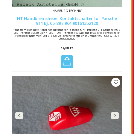
HAMBURG-TECHNIC
HT Handbremshebel Kontaktschalter für Porsche
911 Bj. 65-89 / 964 90161352120
Handbremskontakt / Hebel Kontaktschalter Passend für : - Porsche 911 Baujahr 1965 -
1989 - Porsche 964 Baujahr 1989 - 1994 - Porsche 993Baujahr 1994-1998 Hersteller : HT
Hersteller Nummer : 901 613 521 20 Porsche Vergleichsnummer : 901 613 521 20 /
90161352120
14,88 €*