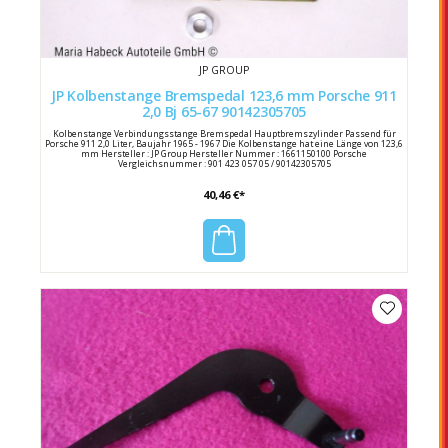
JP GROUP
JP Kolbenstange Bremspedal 123,6 mm Porsche 911
2,0 Bj 65-67 90142305705
Kolbenstange Verbindungsstange Bremspedal Hauptbremszylinder Passend für
Porsche 911 2,0 Liter, Baujahr 1965 - 1967 Die Kolbenstange hat eine Länge von 123,6
mm Hersteller : JP Group Hersteller Nummer : 1661150100 Porsche
Vergleichsnummer : 901 423 057 05 / 90142305705
40,46 €*