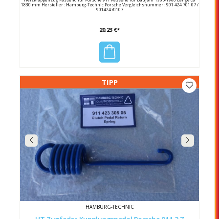
1830 mm Hersteller : Hamburg-Technic Porsche Vergleichsnummer : 901 424 701 07 /
90142470107
20,23 €*
TIPP
HAMBURG-TECHNIC