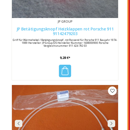
JP GROUP
JP Betätigungsknopf Heizklappen rot Porsche 911
91142479203
Griff für Wärmehebel / Betätigungsknopf , rot Passend für Porsche 911 Baujahr 1974-
1989 Hersteller: JP Group A/S Hersteller Nummer: 1688000900 Porsche
Vergleichsnummer: 911 424 792 03
9,28 €*