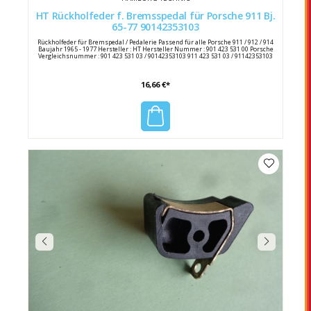
HT Rückholfeder f. Bremsspedal für Porsche 911 Bj.
65-77 90142353103
Rückholfeder für Bremspedal / Pedalerie Passend für alle Porsche 911 / 912 / 914
Baujahr 1965 - 1977 Hersteller : HT Hersteller Nummer : 901 423 531 00 Porsche
Vergleichsnummer : 901 423 531 03 / 90142353103 911 423 531 03 / 91142353103
16,66 €*