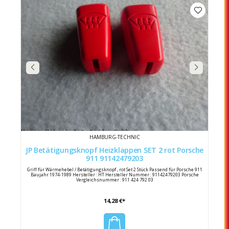
HAMBURG-TECHNIC
JP Betätigungsknopf Heizklappen SET 2 rot Porsche
911 91142479203
Griff für Wärmehebel / Betätigungsknopf , rot Set 2 Stück Passend für Porsche 911
Baujahr 1974-1989 Hersteller : HT Hersteller Nummer : 91142479203 Porsche
Vergleichsnummer : 911 424 792 03
14,28 €*