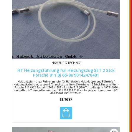
HAMBURG-TECHNIC
HT Heizungsführung für Heizungszug SET 2 Stck
Porsche 911 Bj 65-86 90142470401
Heizungsführung / Führungsrohr für Heizkabel / Heizklappenzug Führung /
Heizungskabelrohr, passend für rechts und links Sie erhalten 2 Stück Passend für : -
Porsche 911 / 912 Baujahr 1965 - 1986 - Porsche 911 (930) Turbo Baujahr 1975 - 1986
Hersteller : HT Herstellernummer : 901 424 704 01 Porsche Vergleichsnummer : 901
424 704 01 / 90142470401
35,70 €*