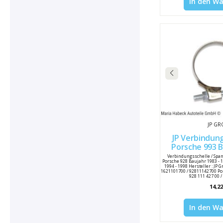
In den W
JP G
JP Verbindungss
Porsche 993 Bj
928111
Verbindungsschelle / Span
Porsche 928 Baujahr 1983 - 
1994 - 1998 Hersteller : JP
1621101700 / 92811142700 P
928 111 427 00 
14,22
In den W