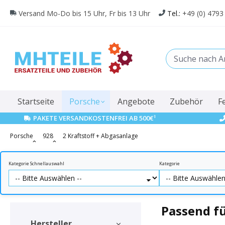
springen
Zur Hauptnavigation springen
Versand Mo-Do bis 15 Uhr, Fr bis 13 Uhr
Tel.:
+49 (0) 4793
Startseite
Porsche
Angebote
Zubehör
F
1
PAKETE VERSANDKOSTENFREI AB 500€
Porsche
928
2 Kraftstoff + Abgasanlage
Kategorie Schnellauswahl
Kategorie
Passend fü
Hersteller