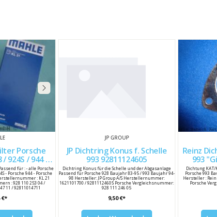
LE
JP GROUP
Porsche
JP Dichtring Konus f. Schelle
Reinz Di
8 / 924S / 944 /
993 92811124605
928GT KL 21
 Passend für : - alle Porsche
Dichtring Konus für die Schelle und der Abgasanlage
Dichtung KAT/
924S - Porsche 944 - Porsche
Passend für Porsche 928 Baujahr 83-95 / 993 Baujahr 94-
Porsche 993 Ba
Herstellernummer : KL 21
98 Hersteller: JP Group A/S Herstellernummer:
Hersteller : Re
rn : 928 110 253 04 /
1621101700 / 92811124605 Porsche Vergleichsnummer:
Porsche Verg
47 11 / 92811014711
928 111 246 05
 €*
9,50 €*