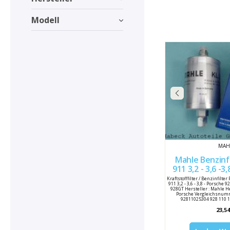
Modell
MAH
Mahle Benzinfilter 
911 3,2 - 3,6 -3,
Kraftstofffilter / Benzinfilter
911 3,2 - 3,6 - 3,8 - Porsche 
928GT Hersteller : Mahle 
Porsche Vergleichsnumme
92811025304 928 110 1
23,54