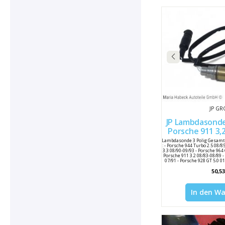
JP G
JP Lambdasonde
Porsche 911 3,2
965606
Lambdasonde 3 Polig Gesamt
: - Porsche 944 Turbo 2.5 08/
3.3 08/90-09/93 - Porsche 964 
Porsche 911 3.2 08/83-08/89 - 
07/91 - Porsche 928 GT 5.0 0
5.0 08/86-07/91 - Porsche 9
50,53
Porsche 968 3.0 06/91-11/
Hersteller Nummer : 
Vergleichsnummer : 965 606
606 124 00 / 
In den W