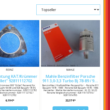
REINZ
MAHLE
chtung KAT/Krümmer
Mahle Benzinfilter Porsche
993 "Gillet" 92811112702
911 3,0-3,3 Turbo Bj 78-89 / 928
KL22 92811014705
Krümmer 993 "Gillet" Passend für
Benzinfilter / Kraftstoffilter Passend für : - Porsche 911
ujahr 94-98 und 928 Baujahr 78-95
Baujahr 1978 - 1989 - Porsche 928 Baujahr 1978 - 1986
inz Herstellernummer : 92811112702
Hersteller : Mahle Herstellernummer : KL 22 / KL22
leichsnummer : 928 111 127 02 /
Porsche Vergleichsnummer : 928 110 147 05 /
92811112702
92811014705
6,19 €*
22,37 €*