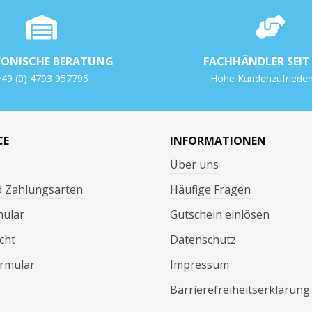
FONISCHE BERATUNG
FACHHÄNDLER SEIT 
49 (0) 4793 957795
Hohe Kundenzufrieden
CE
INFORMATIONEN
Über uns
d Zahlungsarten
Häufige Fragen
mular
Gutschein einlösen
cht
Datenschutz
rmular
Impressum
Barrierefreiheitserklärung