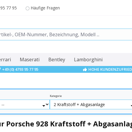
 95 77 95
Häufige Fragen
errari
Maserati
Bentley
Lamborghini
+49 (0) 4793 95 77 95
HOHE KUNDENZUFRIED
Kategorie
r Porsche 928 Kraftstoff + Abgasanla