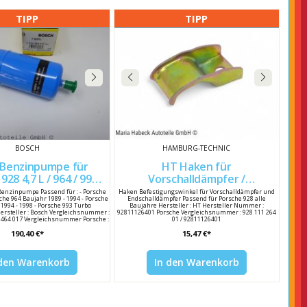
TIPP
TIPP
BOSCH
HAMBURG-TECHNIC
Benzinpumpe für
HT Haken für
928 4,7 L / 964 / 993
Vorschalldämpfer /
0580464017 92860810401
Endschalldämpfer für Porsche
Benzinpumpe Passend für : - Porsche
Haken Befestigungswinkel für Vorschalldämpfer und
rsche 964 Baujahr 1989 - 1994 - Porsche
Endschalldämpfer Passend für Porsche 928 alle
928 92811126401
1994 - 1998 - Porsche 993 Turbo
Baujahre Hersteller : HT Hersteller Nummer :
ersteller : Bosch Vergleichsnummer :
92811126401 Porsche Vergleichsnummer : 928 111 264
0 464 017 Vergleichsnummer Porsche :
01 / 92811126401
608 104 01 / 92860810401
190,40 €*
15,47 €*
 den Warenkorb
In den Warenkorb