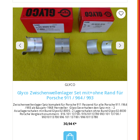
GLYCO
Glyco Zwischenwellenlager Set mit+ohne Rand für
Porsche 911 / 964 / 993
Zwischenwellenlager Satz komplett für Porsche 911 Passend für alle Porsche 911 / 964
/ 993 ab Baujahr 1968 Hersteller : Glyco Sie erhalten den Satz mit : - 2
Axiallagerschalen mit Bund Glyco 02-8005 - 2 Lagerschalen ohne Bund Glyco 02-8030
Porsche Vergleichsnummern : 916 101 137 00 / 91610113700 993 101 137 00 /
99310113700 996 101 137 80 / 99610113780
30,94 €*