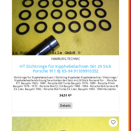
HAMBURG-TECHNIC
HT Dichtringe für Kipphebelachsen Set 24 Stck
Porsche 911 Bj 65-94 91109910352
Dichtringe für Kipphebelachsen / Dichtring Kipphebel Kipphebelachse / Vitonringe /
Kipphebelwellendichtung Sie erhalten den Satz mit 24 Stück Passend für : - Porsche
911 Baujahr 1965 - 1989 - Porsche 930 Turbo Baujahr 1974 - 1989 - Porsche 914-6
Baujahr 1970 - 1972 - Porsche 964 C2 / C4 Baujahr 1989 - 1994 - Porsche 964 Carrera RS
3.6 Liter, Baujahr 1992 - Porsche 964 Turbo 3.6 Liter, Baujahr 1993 - 1994 Hersteller :
HT Herstellernummer: 91109910352 Porsche Vergleichsnummer : 911 099 103 52 /
34,51 €*
91109910352
Details