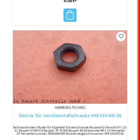
47,60 €*
HAMBURG-TECHNIC
Mutter für Ventileinstellschraube 999 034 005 00
Sechskantmutter/ Mutter für Kipphebel Einstellschraube Passend für Porsche 911 2,0-
3,2 Baujahr 65-89 914 Baujahr 70-76 964 Baujahr 89-94 Gewinde M8 X 1,0 Hersteller:
HT Herstellernummer: 99903400500 Porsche Vergleichsnummer: 999 034 005 00