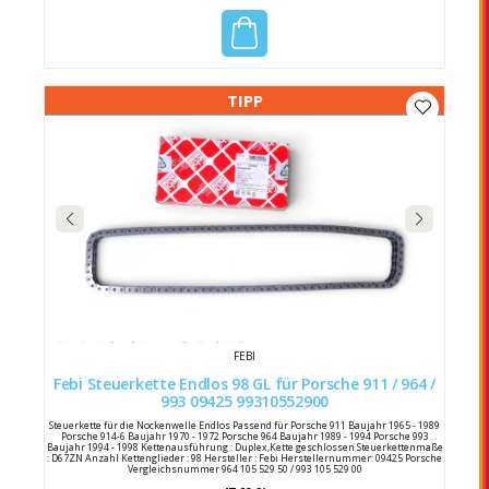
TIPP
FEBI
Febi Steuerkette Endlos 98 GL für Porsche 911 / 964 /
993 09425 99310552900
Steuerkette für die Nockenwelle Endlos Passend für Porsche 911 Baujahr 1965 - 1989
Porsche 914-6 Baujahr 1970 - 1972 Porsche 964 Baujahr 1989 - 1994 Porsche 993
Baujahr 1994 - 1998 Kettenausführung : Duplex,Kette geschlossen Steuerkettenmaße
: D67ZN Anzahl Kettenglieder : 98 Hersteller : Febi Herstellernummer: 09425 Porsche
Vergleichsnummer 964 105 529 50 / 993 105 529 00