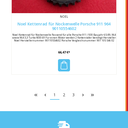
NOEL
Noel Kettenrad für Nockenwelle Porsche 911 964
90110554602
Noel Kettenrad für Nockenwelle Passend für alle Porsche 911 / 930 Baujahr 65-89, 964
sowie 964 3,3 Turbo M30.69 Für einen Motor werden 2 Kettenräder benötigt Hersteller:
Noel Herstellernummer: 90110554602 Porsche Vergleichsnummer: 901 105 546 02
66,47 €*
1
2
3