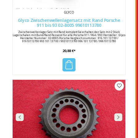
GLYCO
Glyco Zwischenwellenlagersatz mit Rand Porsche
911 bis 93 02-8005 99610113780
Zwischenwellenlager Satz mit Rand komplett Sie erhalten den Satz mit 2 Stück
Lagerschalen mit Bund/Rand Passend für alle Porsche 911 / 964 / 993 Hersteller : Glyco
Hersteller Nummer : 02-8005 Porsche Vergleichsnummer : 916 101 137 00 /
91610113700 993 101 137 00 / 99310113700 996 101 137 80 / 99610113780
20,88 €*