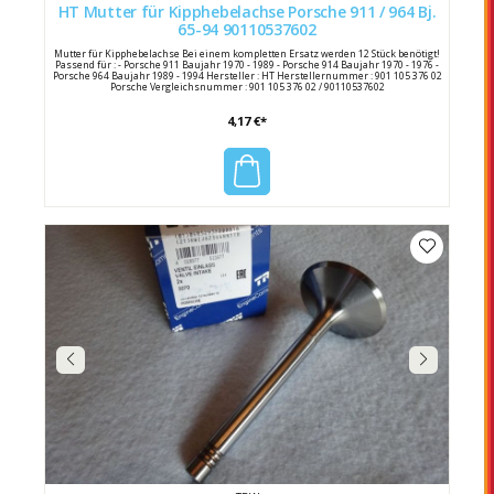
HT Mutter für Kipphebelachse Porsche 911 / 964 Bj.
65-94 90110537602
Mutter für Kipphebelachse Bei einem kompletten Ersatz werden 12 Stück benötigt!
Passend für : - Porsche 911 Baujahr 1970 - 1989 - Porsche 914 Baujahr 1970 - 1976 -
Porsche 964 Baujahr 1989 - 1994 Hersteller : HT Herstellernummer : 901 105 376 02
Porsche Vergleichsnummer : 901 105 376 02 / 90110537602
4,17 €*