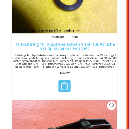
HAMBURG-TECHNIC
HT Dichtring für Kipphebelachsen Viton für Porsche
911 Bj. 65-94 91109910352
Dichtringe für Kipphebelachsen / Dichtring Kipphebel Kipphebelachse / Vitonringe /
Kipphebelwellendichtung Sie erhalten 1 Dichtring Es sind auch Sets mit 24, 50 und 100
Dichtringen erhältlich! Passend für : - Porsche 911 Baujahr 1965 - 1989 - Porsche 930
Turbo Baujahr 1974 - 1989 - Porsche 914-6 Baujahr 1970 - 1972 - Porsche 964 C2 / C4
Baujahr 1989 - 1994 - Porsche 964 Carrera RS 3.6 Liter, Baujahr 1992 - Porsche 964
Turbo 3.6 Liter, Baujahr 1993 - 1994 Hersteller : HT Herstellernummer: 91109910352
1,37 €*
Porsche Vergleichsnummer : 911 099 103 52 / 91109910352