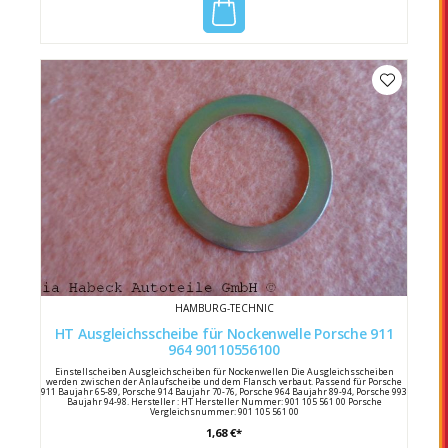
HAMBURG-TECHNIC
HT Ausgleichsscheibe für Nockenwelle Porsche 911
964 90110556100
Einstellscheiben Ausgleichscheiben für Nockenwellen Die Ausgleichsscheiben
werden zwischen der Anlaufscheibe und dem Flansch verbaut. Passend für Porsche
911 Baujahr 65-89, Porsche 914 Baujahr 70-76, Porsche 964 Baujahr 89-94, Porsche 993
Baujahr 94-98. Hersteller : HT Hersteller Nummer: 901 105 561 00 Porsche
Vergleichsnummer: 901 105 561 00
1,68 €*