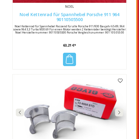
NOEL
Noel Kettenrad für Spannhebel Porsche 911 964
90110505500
Noel Kettenrad für Spannhebel Passend für alle Porsche 911/930 Baujahr 65-89, 964
sowie 964 3,3 Turbo M30.69 Für einen Motor werden 2 Kettenräder benötigt Hersteller:
Noel Herstellernummer: 90110505500 Porsche Vergleichsnummer: 901 105 055 00
63,21 €*