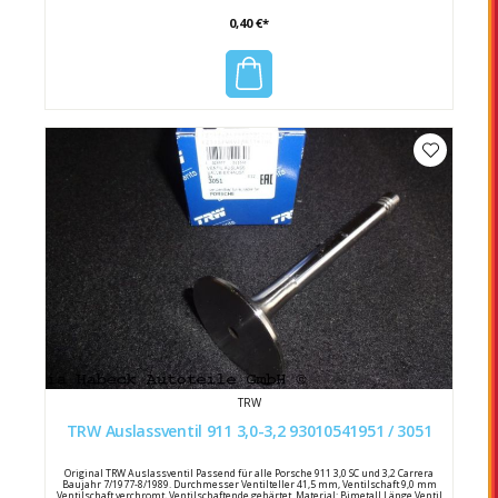
0,40 €*
TRW
TRW Auslassventil 911 3,0-3,2 93010541951 / 3051
Original TRW Auslassventil Passend für alle Porsche 911 3,0 SC und 3,2 Carrera
Baujahr 7/1977-8/1989. Durchmesser Ventilteller 41,5 mm, Ventilschaft 9,0 mm
Ventilschaft verchromt, Ventilschaftende gehärtet. Material: Bimetall Länge Ventil