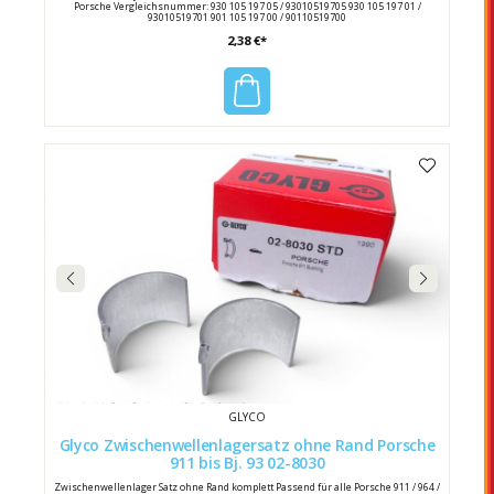
Porsche Vergleichsnummer: 930 105 197 05 / 93010519705 930 105 197 01 /
93010519701 901 105 197 00 / 90110519700
2,38 €*
GLYCO
Glyco Zwischenwellenlagersatz ohne Rand Porsche
911 bis Bj. 93 02-8030
Zwischenwellenlager Satz ohne Rand komplett Passend für alle Porsche 911 / 964 /