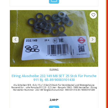
ELRING
Elring Aluscheibe 232.149 M8 SET 25 Stck für Porsche
911 Bj. 65-89 90003101430
Alu-Scheiben M 8 - 8,4 x 15 x 1,5 Set 25 Stück Für Ventildeckel und Motorgehäuse
Passend für : - alle Porsche 911 2,0 - 3,2 Liter - Baujahr 1965 - 1989 Hersteller : Elring
Hersteller-Nummer : 232.149 Vergleichsnummer : 900 031 014 30 / 90003101430
2,44 €*