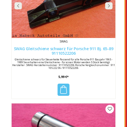
SWAG
SWAG Gleitschiene schwarz für Porsche 911 Bj. 65-89
91110522206
Gleitschiene schwarz für Steuerkette Passend für alle Porsche 911 Baujahr 1965 -
1989 Sie erhalten eine Gleitschiene - für einen Motor werden 5 Stück benötigt
Hersteller : SWAG Herstellernummer : 91110522206 Porsche Vergleichsnummer : 911
105 222 06 / 91110522206
5,99 €*