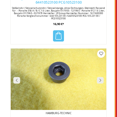
64410523100 PCG10523100
Stößelrohr / Stösselschutzrohr / Stösselstange, ohne Dichtungen, Edelstahl Passend
für : - Porsche 356 A / B / C 1.6 Liter, Baujahr 01/1955 - 12/1965 - Porsche 912 1.6 Liter,
Baujahr 01/1965 - 02/1970 Hersteller : JP Group Hersteller Nummer : 1611600300
Porsche Vergleichsnummer : 644 105 231 00 / 64410523100 PCG 105 231 00 /
PCG10523100
16,90 €*
HAMBURG-TECHNIC