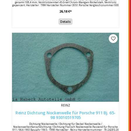
gesamt 108,4 mm, Ventilsitzwinkel 45 Grad Chrom-Mangan-Nickelstah, Ventilsitz
gepanzert. Hersteller : TRW Hersteller Nummer 3051 Porsche Vergleichsnummer 930
105 419 51
26,18 €*
Details
REINZ
Reinz Dichtung Nockenwelle für Porsche 911 Bj. 65-
98 93010519705
Dichtung Nockenwelle / Dichtung für Deckel Nockenwelle /
Nockenwellenflanschdichtung / Dichtung Flansch Nockenwelle Passend für Porsche
911 / 964 / 993 Baujahr 1965 - 1998 Hersteller : Reinz Herstellernummer : 70-24285-20