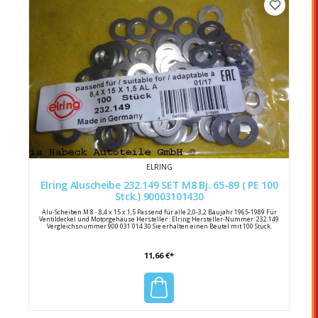
ELRING
Elring Aluscheibe 232.149 SET M8 Bj. 65-89 ( PE 100
Stck.) 90003101430
Alu-Scheiben M 8 - 8,4 x 15 x 1,5 Passend für alle 2,0-3,2 Baujahr 1965-1989 Für
Ventildeckel und Motorgehäuse Hersteller : Elring Hersteller-Nummer: 232.149
Vergleichsnummer 900 031 014 30 Sie erhalten einen Beutel mit 100 Stück.
11,66 €*