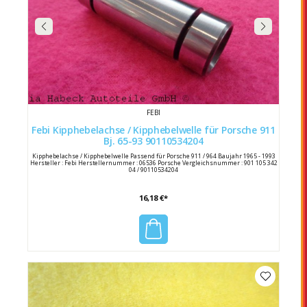
FEBI
Febi Kipphebelachse / Kipphebelwelle für Porsche 911
Bj. 65-93 90110534204
Kipphebelachse / Kipphebelwelle Passend für Porsche 911 / 964 Baujahr 1965 - 1993
Hersteller : Febi Herstellernummer : 06536 Porsche Vergleichsnummer : 901 105 342
04 / 90110534204
16,18 €*