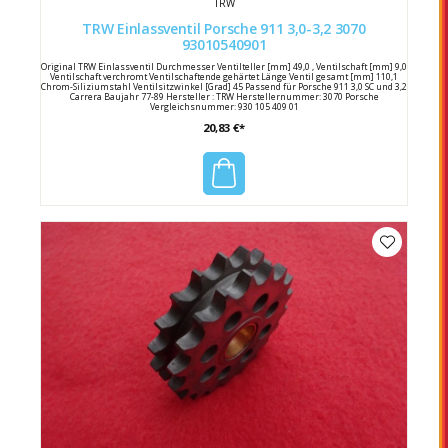
TRW
TRW Einlassventil Porsche 911 3,0-3,2 3070
93010540901
Original TRW Einlassventil Durchmesser Ventilteller [mm] 49,0 , Ventilschaft [mm] 9,0
Ventilschaft verchromt Ventilschaftende gehärtet Länge Ventil gesamt [mm] 110,1
Chrom-Siliziumstahl Ventilsitzwinkel [Grad] 45 Passend für Porsche 911 3,0 SC und 3,2
Carrera Baujahr 77-89 Hersteller : TRW Herstellernummer: 3070 Porsche
Vergleichsnummer: 930 105 409 01
20,83 €*