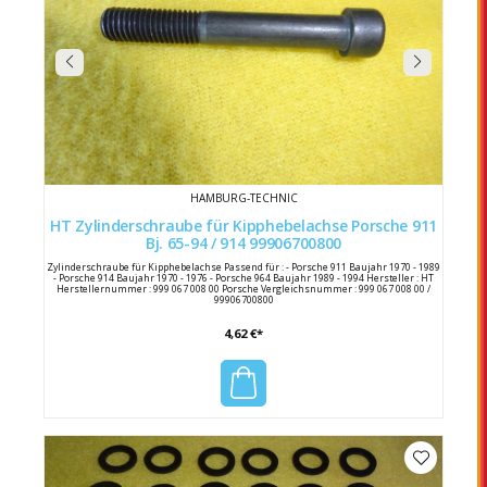
HAMBURG-TECHNIC
HT Zylinderschraube für Kipphebelachse Porsche 911
Bj. 65-94 / 914 99906700800
Zylinderschraube für Kipphebelachse Passend für : - Porsche 911 Baujahr 1970 - 1989
- Porsche 914 Baujahr 1970 - 1976 - Porsche 964 Baujahr 1989 - 1994 Hersteller : HT
Herstellernummer : 999 067 008 00 Porsche Vergleichsnummer : 999 067 008 00 /
99906700800
4,62 €*