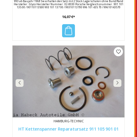
993 ab Baujahr 1968 Sie erhalten den Satz mit 2 Stück Lagerschalen ohne Bund/Rand
Hersteller : Glyco Hersteller Nummer : 02-8030 Porsche Vergleichsnummer : 901 101
135 00 / 90110113500 993 101 137 00 / 99310113700 996 101 435 70 / 99610143570
16,07 €*
HAMBURG-TECHNIC
HT Kettenspanner Reparatursatz 911 105 901 01