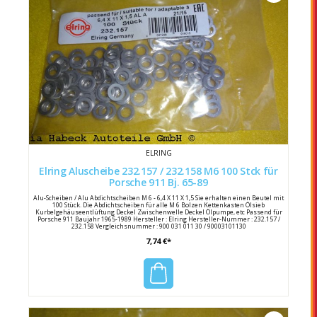
ELRING
Elring Aluscheibe 232.157 / 232.158 M6 100 Stck für
Porsche 911 Bj. 65-89
Alu-Scheiben / Alu Abdichtscheiben M 6 - 6,4 X 11 X 1,5 Sie erhalten einen Beutel mit
100 Stück. Die Abdichtscheiben für alle M 6 Bolzen Kettenkasten Ölsieb
Kurbelgehäuseentlüftung Deckel Zwischenwelle Deckel Ölpumpe, etc Passend für
Porsche 911 Baujahr 1965-1989 Hersteller : Elring Hersteller-Nummer : 232.157 /
232.158 Vergleichsnummer : 900 031 011 30 / 90003101130
7,74 €*