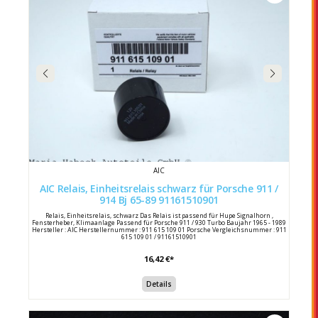
AIC
AIC Relais, Einheitsrelais schwarz für Porsche 911 /
914 Bj 65-89 91161510901
Relais, Einheitsrelais, schwarz Das Relais ist passend für Hupe Signalhorn ,
Fensterheber, Klimaanlage Passend für Porsche 911 / 930 Turbo Baujahr 1965 - 1989
Hersteller : AIC Herstellernummer : 911 615 109 01 Porsche Vergleichsnummer : 911
615 109 01 / 91161510901
16,42 €*
Details