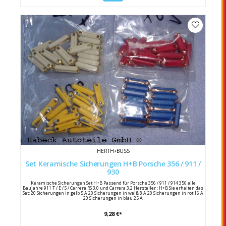
HERTH+BUSS
Set Keramische Sicherungen H+B Porsche 356 / 911 /
930
Keramische Sicherungen Set H+B Passend für Porsche 356 / 911 / 914 356 alle
Baujahre 911 T / E / S / Carrera RS 3,0 und Carrera 3,2 Hersteller : H+B Sie erhalten das
Set: 20 Sicherungen in gelb 5 A 20 Sicherungen in weiß 8 A 20 Sicherungen in rot 16 A
20 Sicherungen in blau 25 A
9,28 €*