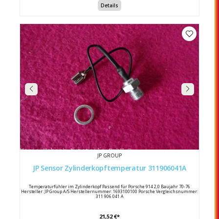
Details
JP GROUP
JP Sensor Zylinderkopftemperatur 311906041A
Temperaturfühler im Zylinderkopf Passend für Porsche 914 2,0 Baujahr 70-76
Hersteller: JP Group A/S Herstellernummer: 1693100100 Porsche Vergleichsnummer:
311 906 041 A
21,52 €*