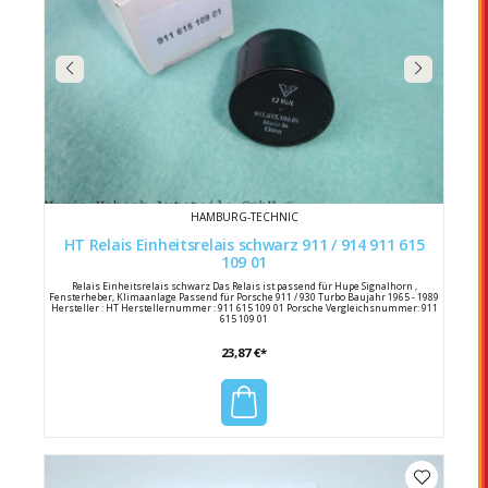
HAMBURG-TECHNIC
HT Relais Einheitsrelais schwarz 911 / 914 911 615
109 01
Relais Einheitsrelais schwarz Das Relais ist passend für Hupe Signalhorn ,
Fensterheber, Klimaanlage Passend für Porsche 911 / 930 Turbo Baujahr 1965 - 1989
Hersteller : HT Herstellernummer : 911 615 109 01 Porsche Vergleichsnummer: 911
615 109 01
23,87 €*