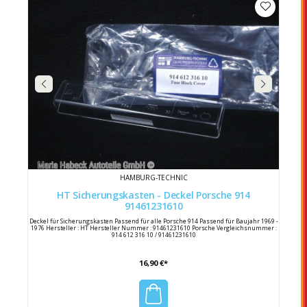
HAMBURG-TECHNIC
HT Sicherungskasten - Deckel Porsche 914
91461231610
Deckel für Sicherungskasten Passend für alle Porsche 914 Passend für Baujahr 1969 -
1976 Hersteller : HT Hersteller Nummer : 91461231610 Porsche Vergleichsnummer :
914 612 316 10 / 91461231610
16,90 €*