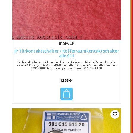
JP GROUP
JP Türkontaktschalter / Kofferraumkontaktschalter
alle 911
Türkontaktschalter für Innenleuchte und Kofferraumleuchte Passend für alle
Porsche 911 Baujahr 65-98 und 928 Hersteller: JP Group A/S Herstellernummer:
1696500100 Porsche Vergleichsnummer: 964 613 601 00
12,38 €*