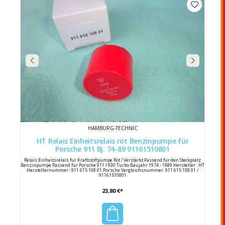
HAMBURG-TECHNIC
HT Relais Einheitsrelais rot Benzinpumpe für
Porsche 911 Bj. 74-89 91161510801
Relais Einheitsrelais für Kraftstoffpumpe Rot / Verstärkt Passend für den Steckplatz
Benzinpumpe Passend für Porsche 911 / 930 Turbo Baujahr 1974 - 1989 Hersteller : HT
Herstellernummer : 911 615 108 01 Porsche Vergleichsnummer :911 615 108 01 /
91161510801
23,80 €*