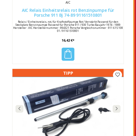
AIC
AIC Relais Einheitsrelais rot Benzinpumpe für
Porsche 911 Bj 74-89 91161510801
Relais / Einheitsrelais, rot, für Kraftstoffpumpe Rot / Verstärkt Passend für den
Steckplatz Benzinpumpe Passend für Porsche 911 / 930 Turbo Baujahr 1974 - 1989
Hersteller : AIC Herstellernummer : 994321 Porsche Vergleichsnummer : 911 615 108
01 / 91161510801
16,42 €*
TIPP