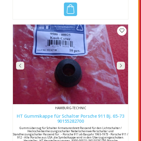
HAMBURG-TECHNIC
HT Gummikappe für Schalter Porsche 911 Bj. 65-73
90155282700
Gummiüberzug für Schalter Armaturenbrett Passend für den Lichtschalter /
Heckscheibenheizungsschalter Nebelscheinwerferschalter und
Standheizungschalter Passend für : - Porsche 911 ab Baujahr 1965-1973 - Porsche 911 /
912 - Alle Porsche aus USA ,die Symbolkappe wird in den Überzug eingeschoben.
Hersteller : HT Herstellernummer : 9500-00025 / 90155282700 Porsche