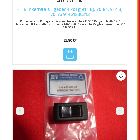
HAMBURG-TECHNIC
HT Blinkerrelais - geber 4 Polig 911 Bj. 70-84, 914 Bj.
70-76 91461830312
Blinkerrelais / Blinkgeber Passend für Porsche 911/914 Baujahr 1970 - 1984
Hersteller: HT Hersteller Nummer: 914 618 303 12 Porsche Vergleichsnummer: 914
618 303 11
23,80 €*