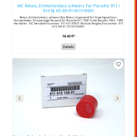
AIC Relais, Einheitsrelais schwarz für Porsche 911 /
914 Bj 65-89 91161510901
Relais, Einheitsrelais, schwarz Das Relais ist passend für Hupe Signalhorn ,
Fensterheber, Klimaanlage Passend für Porsche 911 / 930 Turbo Baujahr 1965 - 1989
Hersteller : AIC Herstellernummer : 911 615 109 01 Porsche Vergleichsnummer : 911
615 109 01 / 91161510901
16,42 €*
Details