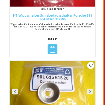
HAMBURG-TECHNIC
HT Wippschalter Schiebedachschalter Porsche 911
964 91161362200
Wippschalter für Schiebedach Schiebedachschalter Passend für Porsche 911/930 /964
Baujahr: 1972 -1993 Hersteller: HT Herstellernummer: 911 613 622 01 Porsche
Vergleichsnummer: 911 613 622 01
18,56 €*