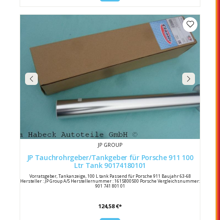
JP GROUP
JP Tauchrohrgeber/Tankgeber für Porsche 911 100
Ltr Tank 90174180101
Vorratsgeber, Tankanzeige, 100 L tank Passend für Porsche 911 Baujahr 63-68
Hersteller : JP Group A/S Herstellernummer : 1615800500 Porsche Vergleichsnummer:
901 741 801 01
124,58 €*