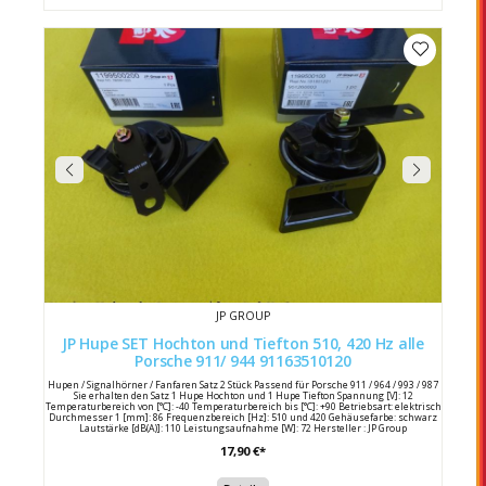
JP GROUP
JP Hupe SET Hochton und Tiefton 510, 420 Hz alle
Porsche 911/ 944 91163510120
Hupen / Signalhörner / Fanfaren Satz 2 Stück Passend für Porsche 911 / 964 / 993 / 987
Sie erhalten den Satz 1 Hupe Hochton und 1 Hupe Tiefton Spannung [V]: 12
Temperaturbereich von [°C]: -40 Temperaturbereich bis [°C]: +90 Betriebsart: elektrisch
Durchmesser 1 [mm]: 86 Frequenzbereich [Hz]: 510 und 420 Gehäusefarbe: schwarz
Lautstärke [dB(A)]: 110 Leistungsaufnahme [W]: 72 Hersteller : JP Group
Herstellernummern : 1199500200 / 1199500100 Porsche Vergleichsnummern : 911
17,90 €*
635 101 20 / 91163510120 911 635 102 20 / 91163510220