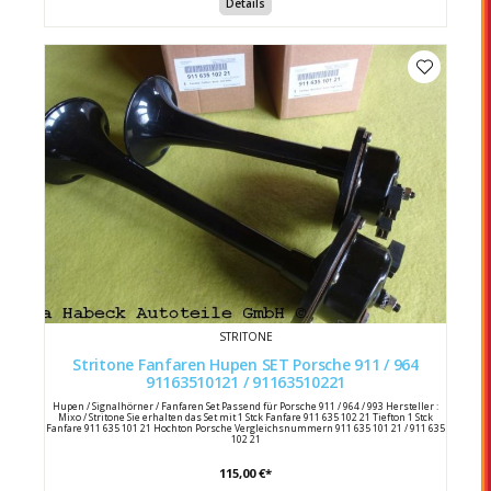
Details
STRITONE
Stritone Fanfaren Hupen SET Porsche 911 / 964
91163510121 / 91163510221
Hupen / Signalhörner / Fanfaren Set Passend für Porsche 911 / 964 / 993 Hersteller :
Mixo / Stritone Sie erhalten das Set mit 1 Stck Fanfare 911 635 102 21 Tiefton 1 Stck
Fanfare 911 635 101 21 Hochton Porsche Vergleichsnummern 911 635 101 21 / 911 635
102 21
115,00 €*