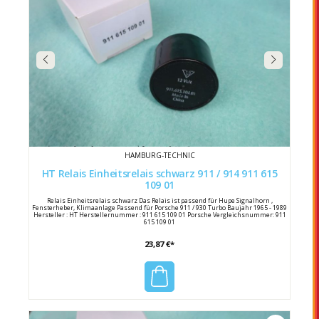
HAMBURG-TECHNIC
HT Relais Einheitsrelais schwarz 911 / 914 911 615
109 01
Relais Einheitsrelais schwarz Das Relais ist passend für Hupe Signalhorn ,
Fensterheber, Klimaanlage Passend für Porsche 911 / 930 Turbo Baujahr 1965 - 1989
Hersteller : HT Herstellernummer : 911 615 109 01 Porsche Vergleichsnummer: 911
615 109 01
23,87 €*