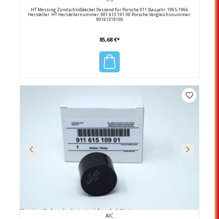
HT Messing Zündschloßdeckel Passend für Porsche 911 Baujahr: 1965-1966
Hersteller: HT Herstellernummer: 901 613 191 00 Porsche Vergleichsnummer:
90161319100
85,68 €*
AIC