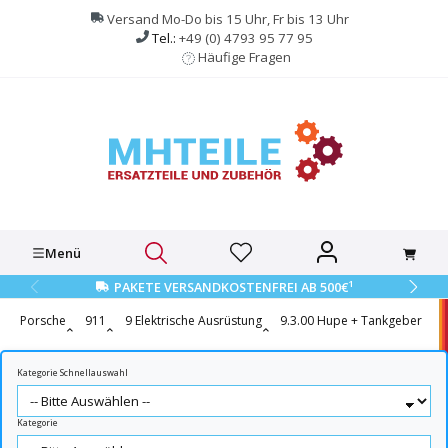
alt springen
Versand Mo-Do bis 15 Uhr, Fr bis 13 Uhr
Tel.:
+49 (0) 4793 95 77 95
Häufige Fragen
Menü
1
PAKETE VERSANDKOSTENFREI AB 500€
Porsche
911
9 Elektrische Ausrüstung
9.3.00 Hupe + Tankgeber
Kategorie Schnellauswahl
Kategorie