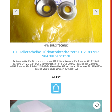
HAMBURG-TECHNIC
HT Tellerscheibe Türkontaktschalter SET 2 911 912
964 90161561520
Tellerscheibe für Türkontaktschalter SET 2 Stück Passend für Porsche 911 912 964
Porsche 911 2.0-3.3 10/64-07/89 Porsche 912 1.6 01/65-02/70 Porsche 959 2.8 01/86-
04/91 Porsche 964 3.3-3.6 12/88-06/94 Hersteller: HT Hersteller Nummer: 90161561520
Porsche Vergleichsnummer: 90161561520
7,14 €*