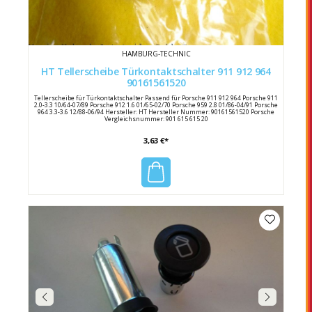
HAMBURG-TECHNIC
HT Tellerscheibe Türkontaktschalter 911 912 964
90161561520
Tellerscheibe für Türkontaktschalter Passend für Porsche 911 912 964 Porsche 911
2.0-3.3 10/64-07/89 Porsche 912 1.6 01/65-02/70 Porsche 959 2.8 01/86-04/91 Porsche
964 3.3-3.6 12/88-06/94 Hersteller: HT Hersteller Nummer: 90161561520 Porsche
Vergleichsnummer: 901 615 615 20
3,63 €*