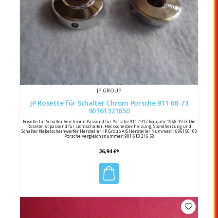
JP GROUP
JP Rosette für Schalter Chrom Porsche 911 68-73
90161321650
Rosette für Schalter Verchromt Passend für Porsche 911 / 912 Baujahr 1968-1973 Die
Rosette ist passend für Lichtschalter, Heckscheibenheizung, Standheizung und
Schalter Nebelscheinwerfer Hersteller: JP Group A/S Hersteller Nummer: 1696150100
Porsche Vergleichsnummer: 901 613 216 50
26,94 €*