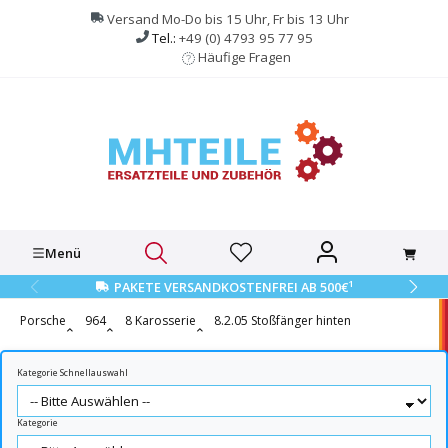
alt springen
Versand Mo-Do bis 15 Uhr, Fr bis 13 Uhr
Tel.:
+49 (0) 4793 95 77 95
Häufige Fragen
Menü
1
PAKETE VERSANDKOSTENFREI AB 500€
Porsche
964
8 Karosserie
8.2.05 Stoßfänger hinten
Kategorie Schnellauswahl
Kategorie