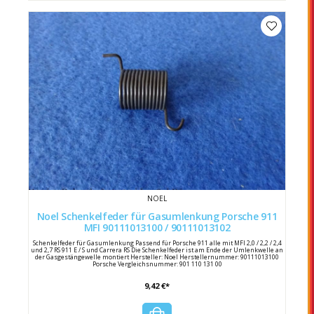
NOEL
Noel Schenkelfeder für Gasumlenkung Porsche 911
MFI 90111013100 / 90111013102
Schenkelfeder für Gasumlenkung Passend für Porsche 911 alle mit MFI 2,0 / 2,2 / 2,4
und 2,7 RS 911 E / S und Carrera RS Die Schenkelfeder ist am Ende der Umlenkwelle an
der Gasgestängewelle montiert Hersteller: Noel Herstellernummer: 90111013100
Porsche Vergleichsnummer: 901 110 131 00
9,42 €*