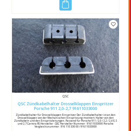
QSC
QSC Zündkabelhalter Drosselklappen Einspritzer
Porsche 911 2,0-2,7 91611033000
Zündkabelhalter für Drosselklappen Einspritzer Der Zündkabelhalter ist an den
Drosselklappen von der Mechanischen Einspritzung montiert. Halter von den
Zündkabeln und den Einspritzleitungen. Passend für Porsche 911 / 2,0 / 2,2 / 2,4 E, S
und 2,7 Carrera RS Hersteller : QSC Hersteller Nummer : 91611033000 Porsche
Vergleichsnummer : 916 110 330 00 / 91611033000