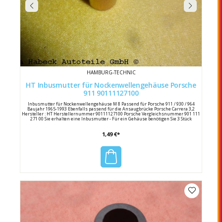
HAMBURG-TECHNIC
HT Inbusmutter für Nockenwellengehäuse Porsche
911 90111127100
Inbusmutter für Nockenwellengehäuse M 8 Passend für Porsche 911 / 930 / 964
Baujahr 1965-1993 Ebenfalls passend für die Ansaugbrücke Porsche Carrera 3,2
Hersteller : HT Herstellernummer 90111127100 Porsche Vergleichsnummer 901 111
271 00 Sie erhalten eine Inbusmutter - Für ein Gehäuse benötigen Sie 3 Stück
1,49 €*