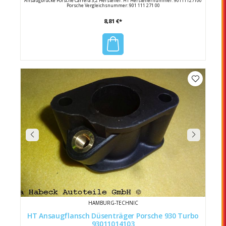
Ansaugbrücke Porsche Carrera 3,2 Hersteller: HT Herstellernummer: 90111127100
Porsche Vergleichsnummer: 901 111 271 00
8,81 €*
HAMBURG-TECHNIC
HT Ansaugflansch Düsenträger Porsche 930 Turbo
93011014103