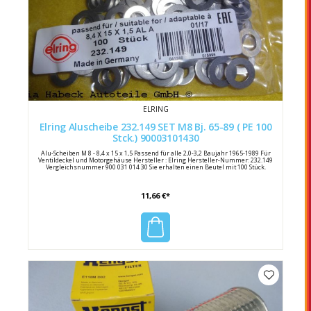
ELRING
Elring Aluscheibe 232.149 SET M8 Bj. 65-89 ( PE 100
Stck.) 90003101430
Alu-Scheiben M 8 - 8,4 x 15 x 1,5 Passend für alle 2,0-3,2 Baujahr 1965-1989 Für
Ventildeckel und Motorgehäuse Hersteller : Elring Hersteller-Nummer: 232.149
Vergleichsnummer 900 031 014 30 Sie erhalten einen Beutel mit 100 Stück.
11,66 €*