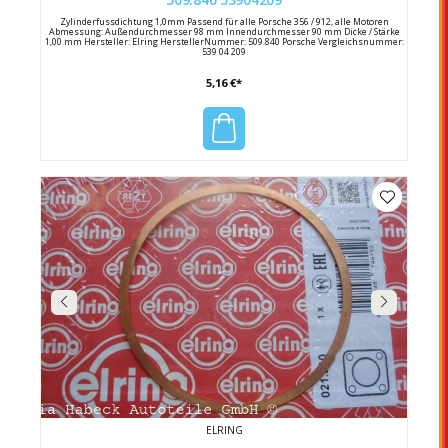
Zylinderfussdichtung 1,0mm Passend für alle Porsche 356 / 912, alle Motoren
Abmessung: Außendurchmesser 98 mm Innendurchmesser 90 mm Dicke / Stärke
1,00 mm Hersteller: Elring HerstellerNummer: 509.840 Porsche Vergleichsnummer:
539 04 209
5,16 €*
ELRING