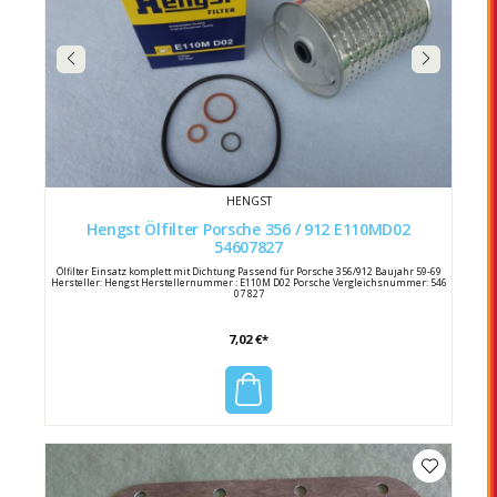
HENGST
Hengst Ölfilter Porsche 356 / 912 E110MD02
54607827
Ölfilter Einsatz komplett mit Dichtung Passend für Porsche 356/912 Baujahr 59-69
Hersteller: Hengst Herstellernummer : E110M D02 Porsche Vergleichsnummer: 546
07 827
7,02 €*