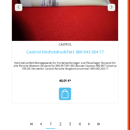
CASTROL
Castrol Höchstdruckfett 000 043 204 17
Höchstdruckfett Montagepaste für Kurbelwellenlager und Pleuellager Passend für
alle Porsche Motoren Passend für 996 997 991 992 Boxster Cayman 986 987 Inhalt ca
100 GR. Hersteller: Castrol Porsche Vergleichsnummer: 000 043 204 17
40,01 €*
1
2
3
4