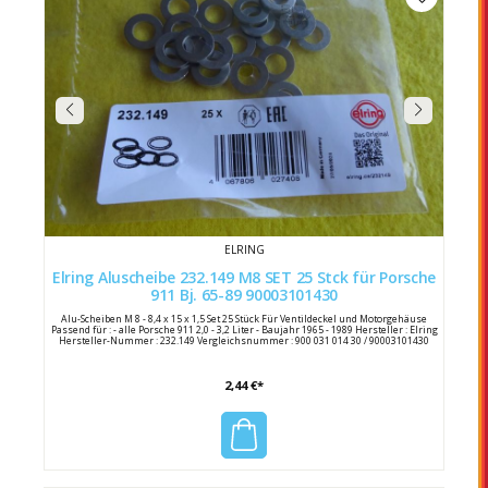
ELRING
Elring Aluscheibe 232.149 M8 SET 25 Stck für Porsche
911 Bj. 65-89 90003101430
Alu-Scheiben M 8 - 8,4 x 15 x 1,5 Set 25 Stück Für Ventildeckel und Motorgehäuse
Passend für : - alle Porsche 911 2,0 - 3,2 Liter - Baujahr 1965 - 1989 Hersteller : Elring
Hersteller-Nummer : 232.149 Vergleichsnummer : 900 031 014 30 / 90003101430
2,44 €*