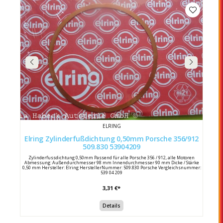
ELRING
Elring Zylinderfußdichtung 0,50mm Porsche 356/912
509.830 53904209
Zylinderfussdichtung 0,50mm Passend für alle Porsche 356 / 912, alle Motoren
Abmessung: Außendurchmesser 98 mm Innendurchmesser 90 mm Dicke / Stärke
0,50 mm Hersteller: Elring HerstellerNummer: 509.830 Porsche Vergleichsnummer:
539 04 209
3,31 €*
Details