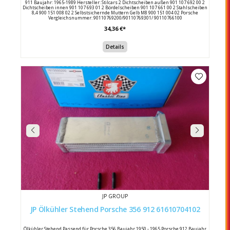
911 Baujahr: 1965-1989 Hersteller: Stilcars 2 Dichtscheiben außen 901 107 692 00 2
Dichtscheiben innen 901 107 693 01 2 Bördelscheiben 901 107 661 00 2 Stahlscheiben
8,4 900 151 008 02 2 Selbstsichernde Muttern Gelb M8 900 151 004 02 Porsche
Vergleichsnummer: 90110769200/90110769301/ 90110766100
34,36 €*
Details
JP GROUP
JP Ölkühler Stehend Porsche 356 912 61610704102
Ölkühler Stehend Passend für Porsche 356 Baujahr 1950 - 1965 Porsche 912 Baujahr