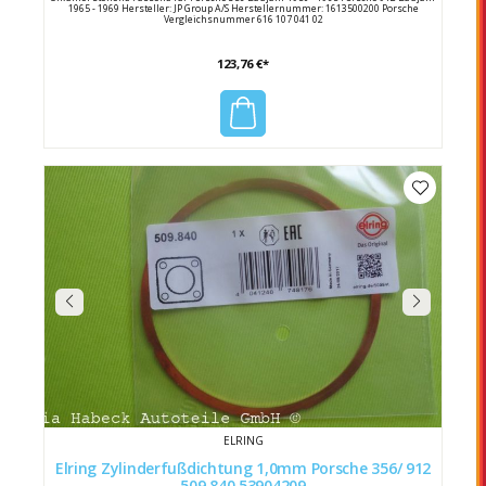
1965 - 1969 Hersteller: JP Group A/S Herstellernummer: 1613500200 Porsche
Vergleichsnummer 616 107 041 02
123,76 €*
ELRING
Elring Zylinderfußdichtung 1,0mm Porsche 356/ 912
509.840 53904209