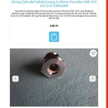
Elring Zylinderfußdichtung 0,25mm Porsche 356/ 912
021.210 53904209
Zylinderfussdichtungen 0,25mm Passend für Porsche 356 / 912, alle Motoren
Abmessung: Außendurchmesser 98 mm Innendurchmesser 90 mm Dicke / Stärke
0,25 mm Hersteller: Elring HerstellerNummer: 021.210 Porsche Vergleichsnummer:
539 04 209
2,83 €*