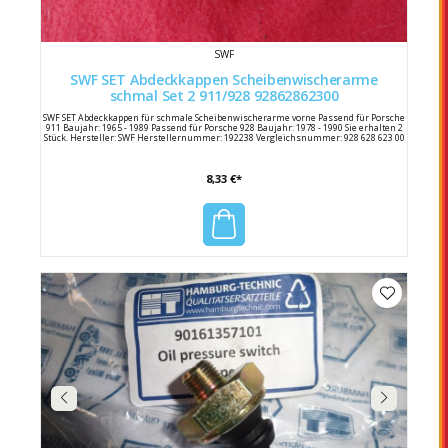
SWF
SWF SET Abdeckkappen Scheibenwischerarme
schmal Set 2 911/928 92862862300
SWF SET Abdeckkappen für schmale Scheibenwischerarme vorne Passend für Porsche
911 Baujahr: 1965 - 1989 Passend für Porsche 928 Baujahr: 1978 - 1990 Sie erhalten 2
Stück. Hersteller: SWF Herstellernummer: 192238 Vergleichsnummer: 928 628 623 00
8,33 €*