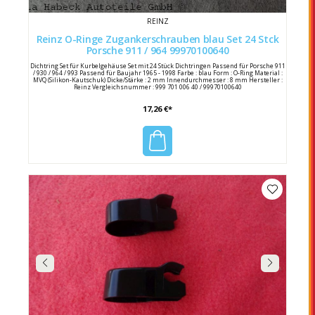
REINZ
Reinz O-Ringe Zugankerschrauben blau Set 24 Stck
Porsche 911 / 964 99970100640
Dichtring Set für Kurbelgehäuse Set mit 24 Stück Dichtringen Passend für Porsche 911
/ 930 / 964 / 993 Passend für Baujahr 1965 - 1998 Farbe : blau Form : O-Ring Material :
MVQ (Silikon-Kautschuk) Dicke/Stärke : 2 mm Innendurchmesser : 8 mm Hersteller :
Reinz Vergleichsnummer : 999 701 006 40 / 99970100640
17,26 €*