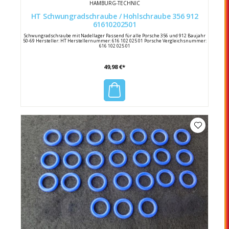
HAMBURG-TECHNIC
HT Schwungradschraube / Hohlschraube 356 912
61610202501
Schwungradschraube mit Nadellager Passend für alle Porsche 356 und 912 Baujahr
50-69 Hersteller: HT Herstellernummer: 616 102 025 01 Porsche Vergleichsnummer:
616 102 025 01
49,98 €*