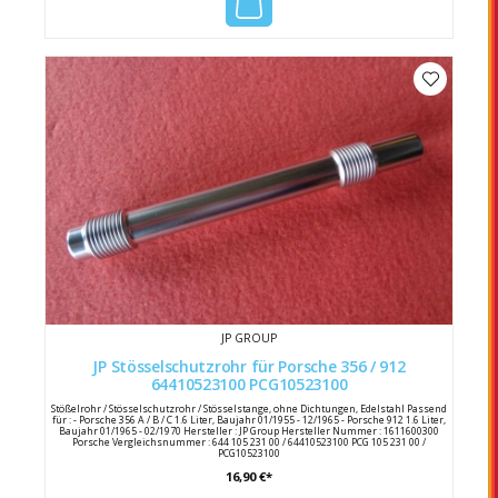
JP GROUP
JP Stösselschutzrohr für Porsche 356 / 912
64410523100 PCG10523100
Stößelrohr / Stösselschutzrohr / Stösselstange, ohne Dichtungen, Edelstahl Passend
für : - Porsche 356 A / B / C 1.6 Liter, Baujahr 01/1955 - 12/1965 - Porsche 912 1.6 Liter,
Baujahr 01/1965 - 02/1970 Hersteller : JP Group Hersteller Nummer : 1611600300
Porsche Vergleichsnummer : 644 105 231 00 / 64410523100 PCG 105 231 00 /
PCG10523100
16,90 €*