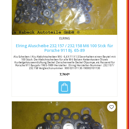
ELRING
Elring Aluscheibe 232.157 / 232.158 M6 100 Stck für
Porsche 911 Bj. 65-89
Alu-Scheiben / Alu Abdichtscheiben M 6 - 6,4 X 11 X 1,5 Sie erhalten einen Beutel mit
100 Stück. Die Abdichtscheiben für alle M 6 Bolzen Kettenkasten Ölsieb
Kurbelgehäuseentlüftung Deckel Zwischenwelle Deckel Ölpumpe, etc Passend für
Porsche 911 Baujahr 1965-1989 Hersteller : Elring Hersteller-Nummer : 232.157 /
232.158 Vergleichsnummer : 900 031 011 30 / 90003101130
7,74 €*