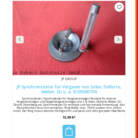
JP GROUP
JP Synchrontester für Vergaser von Solex, Dellorto,
Weber, SU u. a. 8105000700
Synchrontester / Synchrotester für Vergaseranlagen Passend für diverse
Vergaseranlagen und Doppelvergaseranlagen wie z. B. Solex, Dellorto, Weber, SU,
Zenith, Stromberg, etc. Synchrontester für vertikale und horizontale Anwendung - das
Messröhrchen lässt sich verstellen. Ring-Maße: max. 75mm außen/ min. 35mm
innen. Der Ring ist aus weichen Dichtgummi und passt sich sehr gut jeder Oberfläche
an. Synchrontester aufsetzen und schon können die Werte anhand der im
15,90 €*
Messröhrchen befindlichen Anzeige ermittelt werden, weiter zum nächsten Einlass
usw. Hersteller: JP Group Hersteller Nummer : 8105000700 / AC129250