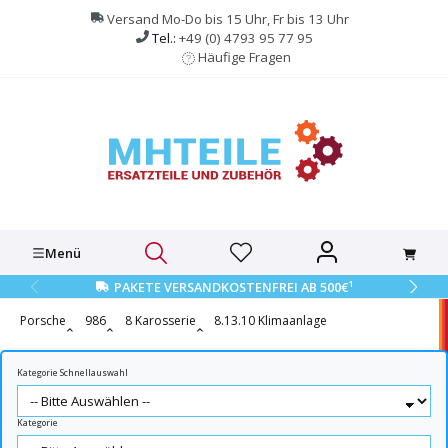
alt springen
Versand Mo-Do bis 15 Uhr, Fr bis 13 Uhr
Tel.:
+49 (0) 4793 95 77 95
Häufige Fragen
Menü
1
PAKETE VERSANDKOSTENFREI AB 500€
Porsche
986
8 Karosserie
8.13.10 Klimaanlage
Kategorie Schnellauswahl
Kategorie