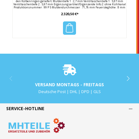
den Kolbenringen geliefert. Muldentiefe 1 : 2,7 mm Ventiltaschentiefe 1 : 5,97 mm
Ventiltaschentiefe 2 : 5,97 mm Ergänzungsartikel/Ergänzende Info 2: ohne Kühlkanal
Produktionsnummer : 99 P 5 Muldendurchmesser : 71,76 mm Feuersteghöhe : 8 mm
für Motornummer : M97.01 Kolbenspiel : 0,06 mm Zylinderbohrung : 99,0 mm Bolzen-
2.320,50 €*
Ø : 22,0 mm Bolzenlänge : 58,0 mm Komponentennummer : 1. R 1,2 N
Komponentennummer : 2. NM 1,5 Komponentennummer : 3. 3S 2 N
Kompressionshöhe : 32,95 mm Hersteller : Mahle Herstellernummer : 503PI00100000
Porsche Vergleichsnummer : 997 103 030 30 / 99710303030 997 103 030 31 /
99710303031
VERSAND MONTAGS - FREITAGS
Deutsche Post | DHL | DPD | GLS
SERVICE-HOTLINE