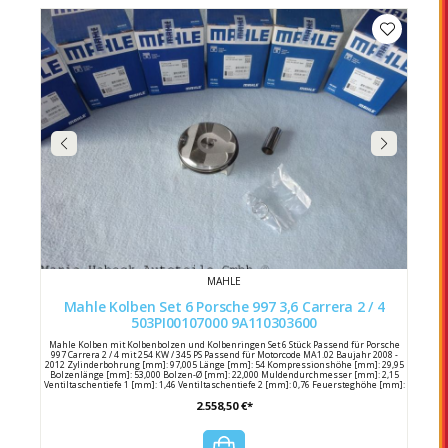
MAHLE
Mahle Kolben Set 6 Porsche 997 3,6 Carrera 2 / 4
503PI00107000 9A110303600
Mahle Kolben mit Kolbenbolzen und Kolbenringen Set 6 Stück Passend für Porsche
997 Carrera 2 / 4 mit 254 KW / 345 PS Passend für Motorcode MA1.02 Baujahr 2008 -
2012 Zylinderbohrung [mm]: 97,005 Länge [mm]: 54 Kompressionshöhe [mm]: 29,95
Bolzenlänge [mm]: 53,000 Bolzen-Ø [mm]: 22,000 Muldendurchmesser [mm]: 2,15
Ventiltaschentiefe 1 [mm]: 1,46 Ventiltaschentiefe 2 [mm]: 0,76 Feuersteghöhe [mm]:
4,5 Produktionsnummer: 97 P 28 Komponentennummer: 1. R 1.2 N, 2. NM 1.5 P, 3. 3S 2.0
2.558,50 €*
N Kolbenspiel [mm]: 0,025 Nettogewicht [g]: 505,0 Hersteller: Mahle
Herstellernummer: 503 PI 00107 000 Porsche Vergleichsnummer: 9A1 103 036 00