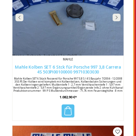
MAHLE
Mahle Kolben SET 6 Stck für Porsche 997 3,8 Carrera
4S 503PI00100000 99710303030
Mahle Kolben SET 6 Stück Passend für Porsche 997 3,8 S / 4 S Baujahr 7/2004 - 12/2008
355 PS Der Kolben wird komplett mit Kolbenbolzen, Kolbenbolzen Sicherungen und
den Kolbenringen geliefert. Muldentiefe 1 : 2,7 mm Ventiltaschentiefe 1 : 5,97 mm
Ventiltaschentiefe 2 : 5,97 mm Ergänzungsartikel/Ergänzende Info 2: ohne Kühlkanal
Produktionsnummer : 99 P 5 Muldendurchmesser : 71,76 mm Feuersteghöhe : 8 mm
für Motornummer : M97.01 Kolbenspiel : 0,06 mm Zylinderbohrung : 99,0 mm Bolzen-
1.082,90 €*
Ø : 22,0 mm Bolzenlänge : 58,0 mm Komponentennummer : 1. R 1,2 N
Komponentennummer : 2. NM 1,5 Komponentennummer : 3. 3S 2 N
Kompressionshöhe : 32,95 mm Hersteller : Mahle Herstellernummer : 503PI00100000
Porsche Vergleichsnummer : 997 103 030 30 / 99710303030 997 103 030 31 /
99710303031