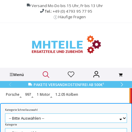
alt springen
Versand Mo-Do bis 15 Uhr, Fr bis 13 Uhr
Tel.:
+49 (0) 4793 95 77 95
Häufige Fragen
Menü
1
PAKETE VERSANDKOSTENFREI AB 500€
Porsche
997
1 Motor
1.2.05 Kolben
Kategorie Schnellauswahl
Kategorie