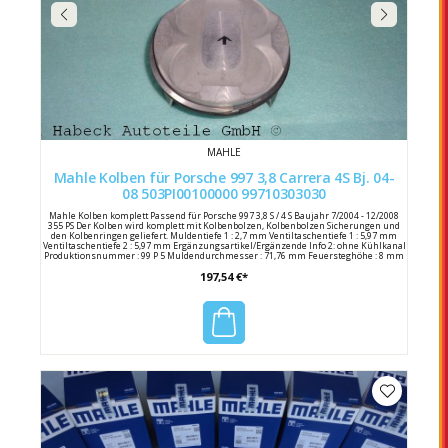
MAHLE
Mahle Kolben für Porsche 997 3,8 Carrera 4S Bj. 04-
08 503PI00100000 99710303030
Mahle Kolben komplett Passend für Porsche 997 3,8 S / 4 S Baujahr 7/2004 - 12/2008
355 PS Der Kolben wird komplett mit Kolbenbolzen, Kolbenbolzen Sicherungen und
den Kolbenringen geliefert. Muldentiefe 1 : 2,7 mm Ventiltaschentiefe 1 : 5,97 mm
Ventiltaschentiefe 2 : 5,97 mm Ergänzungsartikel/Ergänzende Info 2: ohne Kühlkanal
Produktionsnummer : 99 P 5 Muldendurchmesser : 71,76 mm Feuersteghöhe : 8 mm
für Motornummer : M97.01 Kolbenspiel : 0,06 mm Zylinderbohrung : 99,0 mm Bolzen-
197,54 €*
Ø : 22,0 mm Bolzenlänge : 58,0 mm Komponentennummer : 1. R 1,2 N
Komponentennummer : 2. NM 1,5 Komponentennummer : 3. 3S 2 N
Kompressionshöhe : 32,95 mm Hersteller : Mahle Herstellernummer : 503PI00100000
Porsche Vergleichsnummer : 997 103 030 30 / 99710303030 997 103 030 31 /
99710303031