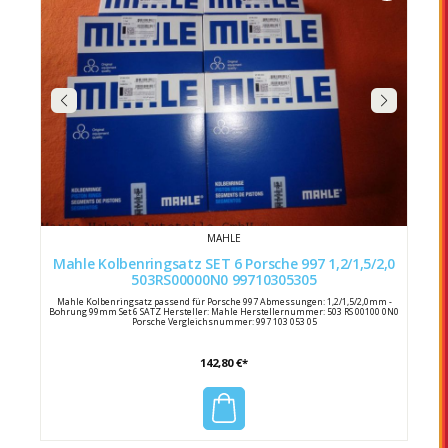
MAHLE
Mahle Kolbenringsatz SET 6 Porsche 997 1,2/1,5/2,0
503RS00000N0 99710305305
Mahle Kolbenringsatz passend für Porsche 997 Abmessungen: 1,2/1,5/2,0mm -
Bohrung 99mm Set 6 SATZ Hersteller: Mahle Herstellernummer: 503 RS 00100 0N0
Porsche Vergleichsnummer: 997 103 053 05
142,80 €*