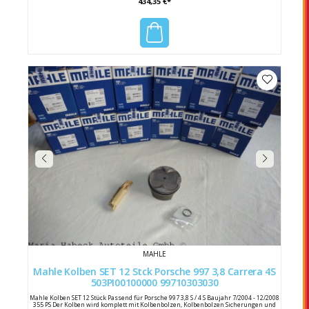
434,35 €*
N Kolbenspiel [mm]: 0,025 Nettogewicht [g]: 505,0 Hersteller: Mahle
Herstellernummer: 503 PI 00107 000 Porsche Vergleichsnummer: 9A1 103 036 00
MAHLE
Mahle Kolben SET 12 Stck Porsche 997 3,8 Carrera 4S
503PI00100000 99710303030
Mahle Kolben SET 12 Stück Passend für Porsche 997 3,8 S / 4 S Baujahr 7/2004 - 12/2008
355 PS Der Kolben wird komplett mit Kolbenbolzen, Kolbenbolzen Sicherungen und