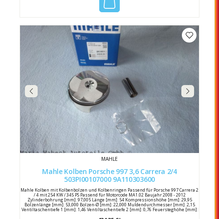
MAHLE
Mahle Kolben Porsche 997 3,6 Carrera 2/4
503PI00107000 9A110303600
Mahle Kolben mit Kolbenbolzen und Kolbenringen Passend für Porsche 997 Carrera 2
/ 4 mit 254 KW / 345 PS Passend für Motorcode MA1.02 Baujahr 2008 - 2012
Zylinderbohrung [mm]: 97,005 Länge [mm]: 54 Kompressionshöhe [mm]: 29,95
Bolzenlänge [mm]: 53,000 Bolzen-Ø [mm]: 22,000 Muldendurchmesser [mm]: 2,15
Ventiltaschentiefe 1 [mm]: 1,46 Ventiltaschentiefe 2 [mm]: 0,76 Feuersteghöhe [mm]:
4,5 Produktionsnummer: 97 P 28 Komponentennummer: 1. R 1.2 N, 2. NM 1.5 P, 3. 3S 2.0