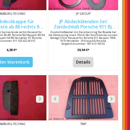
AMBURG-TECHNIC
JP GROUP
bdeckkappe für
JP Abdeckblenden Set
iste ab 86 rechts 911
Zündschloß Porsche 911 Bj.
55 422 00 01C
69-73 90161316002
r Garnierleiste rechts Passend für
Zündschloßdeckel mit Zwischenrring Die Rosette hat
hr 86-89, Porsche 964 Baujahr 89-94,
die Abmessung innen 19mm Der Durchmesser aussen
ujahr 94-98 Hersteller HT Porsche
beträgt 27mm Passend für Porsche 911 Baujahr 1969-
snummer: 911 555 422 00 01C
1973 Hersteller : JP Group A/S Porsche
Vergleichsnummer : 901 613 160 02
4,28 €*
30,94 €*
 den Warenkorb
Details
AMBURG-TECHNIC
TMP