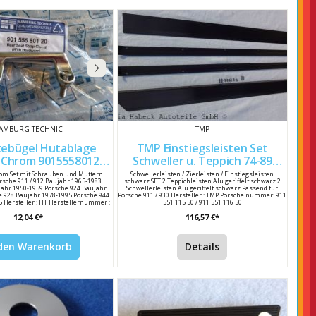
AMBURG-TECHNIC
TMP
tebügel Hutablage
TMP Einstiegsleisten Set
0
Schweller u. Teppich 74-89
64402517200
Schwarz
om Set mit Schrauben und Muttern
Schwellerleisten / Zierleisten / Einstiegsleisten
rsche 911 / 912 Baujahr 1965-1983
schwarz SET 2 Teppichleisten Alu geriffelt schwarz 2
jahr 1950-1959 Porsche 924 Baujahr
Schwellerleisten Alu geriffelt schwarz Passend für
e 928 Baujahr 1978-1995 Porsche 944
Porsche 911 / 930 Hersteller : TMP Porsche nummer: 911
 Hersteller : HT Herstellernummer :
551 115 50 / 911 551 116 50
ie Haltebügel sind auf der Hutablage
12,04 €*
116,57 €*
h montiert Sie erhalten einen Bügel
und 2 Muttern. Für einen kompletten
n 4 Haltebügel benötigt. Porsche
er: 901 555 801 20 / 477 885 761
 den Warenkorb
Details