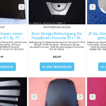
ROUP
RESTORATION DESIGN
schwarz innen
Rest Design Befestigung für
JP Alu Zü
Pedalbrett Porsche 911 / 914
25100
90150139000
s Passend für alle Porsche
Befestigung für Pedalbrett Passend für Porsche 911/914
Abdeckring / Rose
Hersteller : JP Group
Baujahr 65-89 Hersteller : Restoration Design
ist Alu Natur Pass
1687800470 Porsche
Herstellernummer : P228 Porsche Vergleichsnummer
74-98 Herstell
31 251 00 / 91153125100
901 501 390 00
1689801700 / EQ
 €*
9,52 €*
arenkorb
In den Warenkorb
In