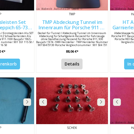
P
TMP
H
sleisten Set
TMP Abdeckung Tunnel im
HT A
Teppich 65-73
Innenraum für Porsche 911 Bj.
Garnierle
0155111550 90155111650
74-89 90150473130
5
n / Einstiegsleisten Alu SET
Deckel für Tunnel / Abdeckung Tunnel im Innenraum
Abdeckkappe fü
elt 2 Schwellerleisten Alu
Abdeckung für Schaltgelenk Passend für Fahrzeuge
Porsche 911 Bauja
e 911 / 930 Baujahr 1965 -
ohne Standheizung Passend für Porsche 911, 930
Porsche 993 Ba
e nummer: 901 551 115 50 /
Baujahr 1974 -1989 Hersteller : TMP Hersteller Nummer
Vergleich
116 50
: 90150473130 Porsche Vergleichsnummer : 901 504 731
30 / 90150473130
0 €*
88,06 €*
arenkorb
Details
In
P
SCHEK
H