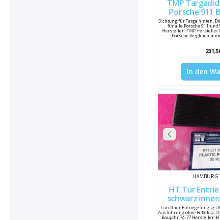
TMP Targadic
Porsche 911 Bj.1974 - 1985
911565
Dichtung für Targa hinten, D
für alle Porsche 911 und
Hersteller : TMP Herstelle
Porsche Vergleichsnu
231,5
In den W
HAMBURG-
HT Tür Entrie
schwarz innen 
links 
Türöffner Entriegelungsgrif
Ausführung ohne Reflektor Pa
Baujahr 74-77 Hersteller: 