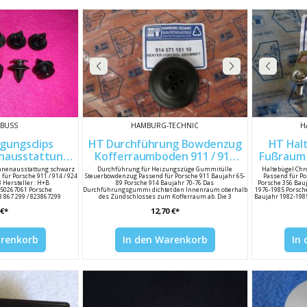
+BUSS
HAMBURG-TECHNIC
H
gungsclips
HT Durchführung Bowdenzug
HT Hal
enausstattung
Kofferraumboden 911 / 914
Fußraum Chrom 9015558012
ET 10 St. 823867299
91457115110
 Innenausstattung schwarz
Durchführung für Heizungszüge Gummitülle
Haltebügel Chr
 für Porsche 911 / 914 / 924
Steuerbowdenzug Passend für Porsche 911 Baujahr 65-
Passend für Po
93 Hersteller : H+B
89 Porsche 914 Baujahr 70-76 Das
Porsche 356 Bau
 50267061 Porsche
Durchführungsgummi dichtet den Innenraum oberhalb
1976-1985 Porsch
 867 299 / 823867299
des Zündschlosses zum Kofferraum ab. Die 3
Baujahr 1982-1985
Durchführungen für die Heizungszüge sind ebenfalls
901 555 801 20 D
 €*
12,70 €*
bei uns erhältlich. Hersteller : HT Hersteller Nummer:
und am Fersenblec
91457115110 Porsche Vergleichsnummer: 914 571 151
mit 2 Schrauben 
10
Ersatz werde
Vergleichsnumm
arenkorb
In den Warenkorb
In