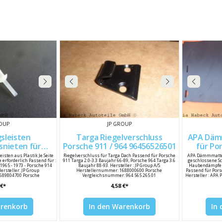
ROUP
JP GROUP
gsleisten
Targa Riegelverschluss
APA Dämmmatte Motorraum
snieten für
Porsche 911 / 964 96456526501
für Por
Porsche 911 / 912 99959155040
eisten aus Plastik Je Seite
Riegelverschluss für Targa Dach Passend für Porsche
APA Dämmmatte 
e erforderlich Passend für :
911 Targa 2.0-3.3 Baujahr 66-89, Porsche 964 Targa 3.6
geschlossene S
 1965 - 1973 - Porsche 914
Baujahr 88-93. Hersteller : JP Group A/S
Haubendämpfer
ersteller: JP Group
Herstellernummer: 1688000600 Porsche
Passend für Pors
689804700 Porsche
Vergleichsnummer: 964 565 265 01
Hersteller : APA
1 550 40 / 99959155040
8
 €*
4,58 €*
arenkorb
In den Warenkorb
In