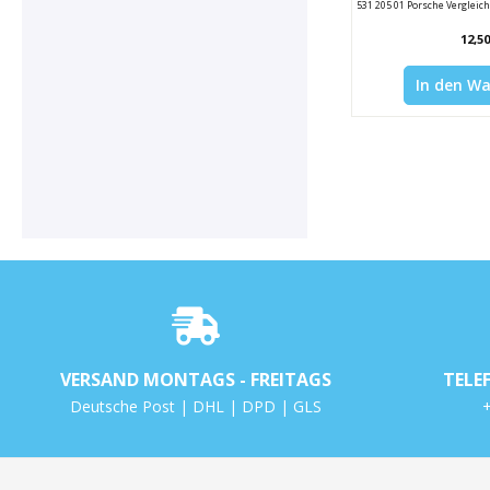
531 205 01 Porsche Verglei
12,50
In den W
VERSAND MONTAGS - FREITAGS
TELE
Deutsche Post | DHL | DPD | GLS
+