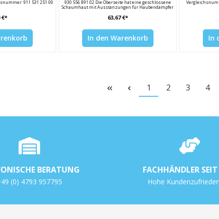
chsnummer: 911 531 251 00
930 556 891 02 Die Oberseite hat eine geschlossene
Vergleichsnumm
Schaumhaut mit Ausstanzungen für Haubendämpfer
und Kabel für die Heckscheibenheizung. Die
 €*
63,67 €*
Schnittkanten sind beschichtet. Stärke: 15mm Porsche
Vergleichsnummer : 930 556 891 02
arenkorb
In den Warenkorb
In
1
2
3
4
FONISCHE BERATUNG
FACHHÄNDLER SEIT 
49 (0) 4793 957795
Hohe Kundenzufrieden