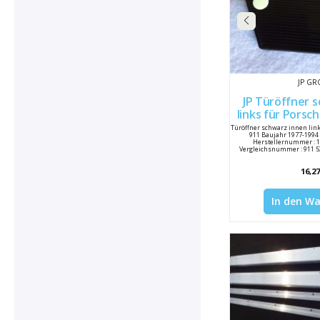
JP G
JP Türöffner 
links für Porsche 911 Bj. 77-94
911531
Türöffner schwarz innen link
911 Baujahr 1977-1994 
Herstellernummer : 
Vergleichsnummer : 911 5
16,27
In den W