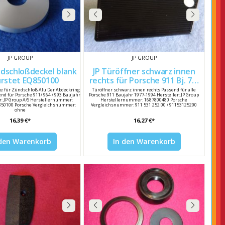
JP GROUP
JP GROUP
ndschloßdeckel blank
JP Türöffner schwarz innen
gebürstet EQ850100
rechts für Porsche 911 Bj. 77-
94 91153125200
tte für Zündschloß Alu Der Abdeckring
Türöffner schwarz innen rechts Passend für alle
end für Porsche 911/ 964 / 993 Baujahr
Porsche 911 Baujahr 1977-1994 Hersteller: JP Group
er: JP Group A/S Herstellernummer:
Herstellernummer: 1687800480 Porsche
850100 Porsche Vergleichsnummer:
Vergleichsnummer: 911 531 252 00 / 91153125200
ohne
16,39 €*
16,27 €*
 den Warenkorb
In den Warenkorb