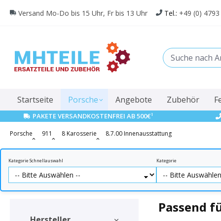
springen
Zur Hauptnavigation springen
Versand Mo-Do bis 15 Uhr, Fr bis 13 Uhr
Tel.:
+49 (0) 4793
Startseite
Porsche
Angebote
Zubehör
F
1
PAKETE VERSANDKOSTENFREI AB 500€
Porsche
911
8 Karosserie
8.7.00 Innenausstattung
Kategorie Schnellauswahl
Kategorie
Passend f
Hersteller