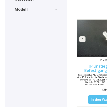
Modell
JP G
JP Einstie
Befestigung
Spreizniet für Alu Einstiegsl
sind 10 Stück für die Zierleist
- Porsche 911 / 912 Baujahr
Baujahr 1970 - 1976 H
Herstellernummer: 1
Vergleichsnummer: 999 59
1,39
In den W