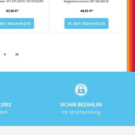
er : 911 571 347 01 / 91157134701
Vergleichsnummer: 901 555 452 20
47,60 €*
44,55 €*
 den Warenkorb
In den Warenkorb
2002
SICHER BEZAHLEN
heit
mit Verschlüsselung