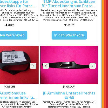
bdeckkappe für
TMP Abdeckung m. Schlitzen
nks für Porsche
für Tunnel Innenraum Porsche
911 Bj 86-98 9115554210001C
Bj. 65-73 90150473131
 für Garnierleiste / Abdeckung
Deckel Abdeckung m. Schlitzen für Tunnel Innenraum
e / Endkappe Türverkleidung, links
Passend für Fahrzeuge mit Webasto Standheizung
sche 911 Baujahr 1986 - 1989 - Porsche
Passend für Porsche 911 Baujahr 1965 - 1973 Hersteller :
 - 1994 - Porsche 993 Baujahr 1994 -
TMP Herstellernummer : 90150473131 Porsche
HT Hersteller Nummer : 911 555 421 00
Vergleichsnummer : 901 504 731 31 / 90150473131
leichsnummer : 911 555 421 00 01C /
4,28 €*
98,81 €*
9115554210001C
 den Warenkorb
In den Warenkorb
PORSCHE
JP GROUP
Ausströmdüse
JP Armlehne Unterteil rechts
ler innen links für
65-68
he 911 Bj. 74-89
zteil Heizungsregler Ausströmdüse
Armlehne Unterteil rechts Passend für Porsche 911
raum innen links Passend für Porsche
Baujahr 65-68 Hersteller: JP Group A/S
91157134701
 1974-1989 Hersteller : Porsche
Herstellernummer: 1689804580 Porsche