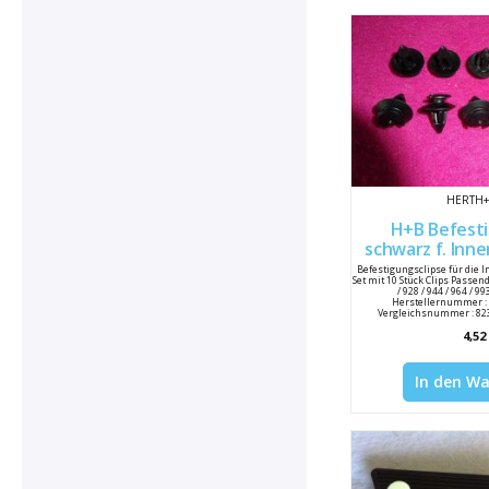
HERTH
H+B Befesti
schwarz f. Inn
S
Befestigungsclipse für die
Set mit 10 Stück Clips Passend
/ 928 / 944 / 964 / 9
Herstellernummer :
Vergleichsnummer : 823
4,52
In den W