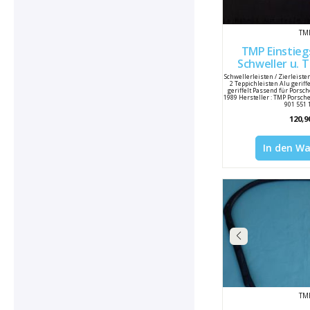
TM
TMP Einstieg
Schweller u. 
9
Schwellerleisten / Zierleiste
2 Teppichleisten Alu geriff
geriffelt Passend für Porsch
1989 Hersteller : TMP Porsch
901 551 
120,9
In den W
TM