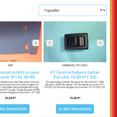
APA
HAMBURG-TECHNIC
HT Fensterheberschalter
sche 911 Bj. 69-89
Porsche 74-89 911 930
91155689101
91161362103
Motorraum Die Oberseite hat eine
Fensterheberschalter Passend für Porsche 911 / 930
chaumhaut mit Ausstanzungen für
Baujahr 74-89 Hersteller: HT Herstellernummer: 911
 und Kabel Heckscheibenheizung
613 621 03 Porsche Vergleichsnummer: 911 613 621 03
che 911 Coupe / Targa Baujahr 69-89
 Porsche Vergleichsnummer : 911 556
91 01 / 91155689101
52,36 €*
13,26 €*
 den Warenkorb
In den Warenkorb