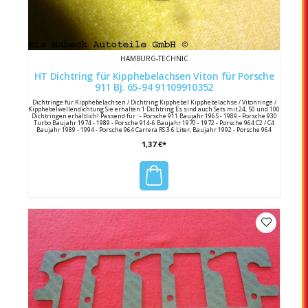
HAMBURG-TECHNIC
HT Dichtring für Kipphebelachsen Viton für Porsche
911 Bj. 65-94 91109910352
Dichtringe für Kipphebelachsen / Dichtring Kipphebel Kipphebelachse / Vitonringe /
Kipphebelwellendichtung Sie erhalten 1 Dichtring Es sind auch Sets mit 24, 50 und 100
Dichtringen erhältlich! Passend für : - Porsche 911 Baujahr 1965 - 1989 - Porsche 930
Turbo Baujahr 1974 - 1989 - Porsche 914-6 Baujahr 1970 - 1972 - Porsche 964 C2 / C4
Baujahr 1989 - 1994 - Porsche 964 Carrera RS 3.6 Liter, Baujahr 1992 - Porsche 964
Turbo 3.6 Liter, Baujahr 1993 - 1994 Hersteller : HT Herstellernummer: 91109910352
1,37 €*
Porsche Vergleichsnummer : 911 099 103 52 / 91109910352