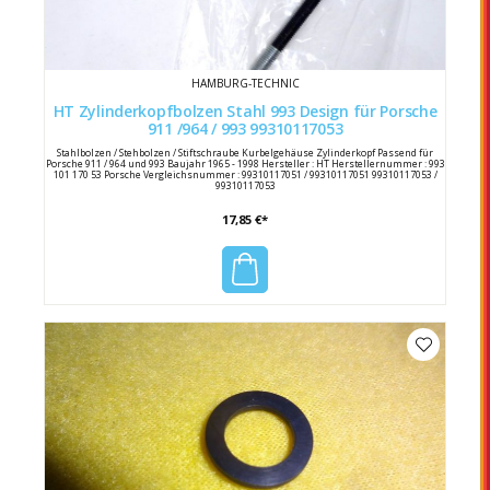
HAMBURG-TECHNIC
HT Zylinderkopfbolzen Stahl 993 Design für Porsche
911 /964 / 993 99310117053
Stahlbolzen / Stehbolzen / Stiftschraube Kurbelgehäuse Zylinderkopf Passend für
Porsche 911 / 964 und 993 Baujahr 1965 - 1998 Hersteller : HT Herstellernummer : 993
101 170 53 Porsche Vergleichsnummer : 99310117051 / 99310117051 99310117053 /
99310117053
17,85 €*