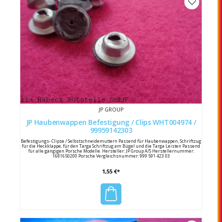
JP GROUP
JP Haubenwappen Befestigung / Clips WHT004974 /
99959142303
Befestigungs- Clipse / Selbstschneidemuttern Passend für Haubenwappen, Schriftzug
für die Heckklappe, für den Targa Schriftzug am Bügel und die Targa Leisten Passend
für alle gängigen Porsche Modelle. Hersteller: JP Group A/S Herstellernummer:
1681650200 Porsche Vergleichsnummer: 999 591 423 03
1,55 €*