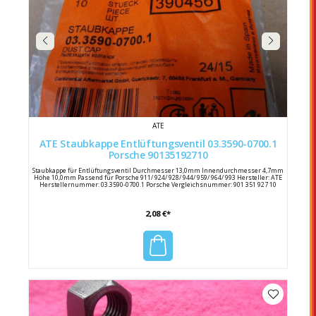
ATE
ATE Staubkappe Entlüftungsventil 03.3590-0700.1
Porsche 90135192710
Staubkappe für Entlüftungsventil Durchmesser 13,0mm Innendurchmesser 4,7mm
Höhe 10,0mm Passend für Porsche 911/ 924/ 928/ 944/ 959/ 964/ 993 Hersteller: ATE
Herstellernummer: 03.3590-0700.1 Porsche Vergleichsnummer: 901 351 927 10
2,08 €*