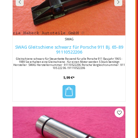
SWAG
SWAG Gleitschiene schwarz für Porsche 911 Bj. 65-89
91110522206
Gleitschiene schwarz für Steuerkette Passend für alle Porsche 911 Baujahr 1965 -
1989 Sie erhalten eine Gleitschiene - für einen Motor werden 5 Stück benötigt
Hersteller : SWAG Herstellernummer : 91110522206 Porsche Vergleichsnummer : 911
105 222 06 / 91110522206
5,99 €*