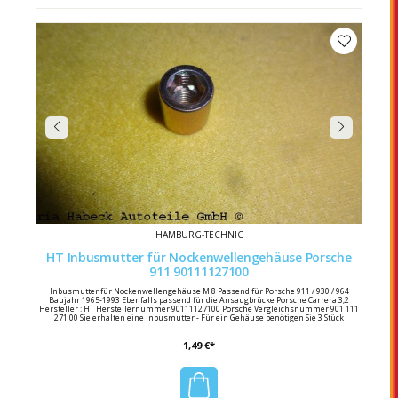
HAMBURG-TECHNIC
HT Inbusmutter für Nockenwellengehäuse Porsche
911 90111127100
Inbusmutter für Nockenwellengehäuse M 8 Passend für Porsche 911 / 930 / 964
Baujahr 1965-1993 Ebenfalls passend für die Ansaugbrücke Porsche Carrera 3,2
Hersteller : HT Herstellernummer 90111127100 Porsche Vergleichsnummer 901 111
271 00 Sie erhalten eine Inbusmutter - Für ein Gehäuse benötigen Sie 3 Stück
1,49 €*