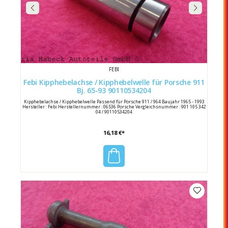
FEBI
Febi Kipphebelachse / Kipphebelwelle für Porsche 911
Bj. 65-93 90110534204
Kipphebelachse / Kipphebelwelle Passend für Porsche 911 / 964 Baujahr 1965 - 1993
Hersteller : Febi Herstellernummer : 06536 Porsche Vergleichsnummer : 901 105 342
04 / 90110534204
16,18 €*