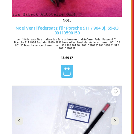
NOEL
Noel Ventilfedersatz für Porsche 911 / 964 Bj. 65-93
90110590150
Ventilfedersatz Sie erhalten das Set aus innerer und äußerer Feder Passend für
Porsche 911 / 964 Baujahr 1965 - 1993 Hersteller : Noel Herstellernummer : 901 105
901 50 Porsche Vergleichsnummer : 901 105 901 50 / 90110590150 901 105 901 51 /
90110590151
13,69 €*