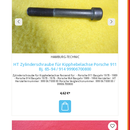
HAMBURG-TECHNIC
HT Zylinderschraube für Kipphebelachse Porsche 911
Bj. 65-94 / 914 99906700800
Zylinderschraube für Kipphebelachse Passend für : - Porsche 911 Baujahr 1970 - 1989
- Porsche 914 Baujahr 1970 - 1976 - Porsche 964 Baujahr 1989 - 1994 Hersteller : HT
Herstellernummer : 999 067 008 00 Porsche Vergleichsnummer : 999 067 008 00 /
99906700800
4,62 €*