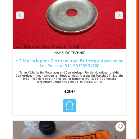
HAMBURG-TECHNIC
HT Motorlager / Getriebelager Befestigungsscheibe
für Porsche 911 90130531100
Teller / Scheibe für Motorlager und Getriebelager Für die Motorlager und die
Getriebelager hinten werden je 4 Stück benötigt. Passend für Porsche 911 Baujahr
1965 - 1989 Hersteller : HT Hersteller Nummer : 901 305 311 00 Porsche
Vergleichsnummer : 901 305 311 00 / 90130531100
4,28 €*