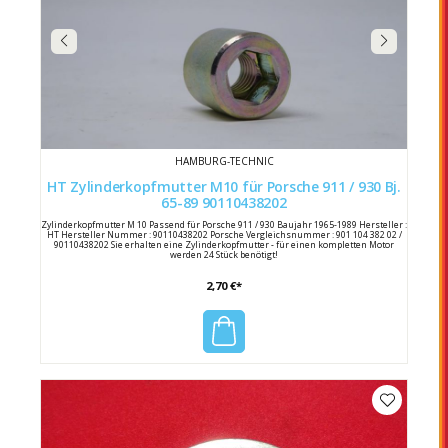
HAMBURG-TECHNIC
HT Zylinderkopfmutter M10 für Porsche 911 / 930 Bj.
65-89 90110438202
Zylinderkopfmutter M 10 Passend für Porsche 911 / 930 Baujahr 1965-1989 Hersteller :
HT Hersteller Nummer : 90110438202 Porsche Vergleichsnummer : 901 104 382 02 /
90110438202 Sie erhalten eine Zylinderkopfmutter - für einen kompletten Motor
werden 24 Stück benötigt!
2,70 €*