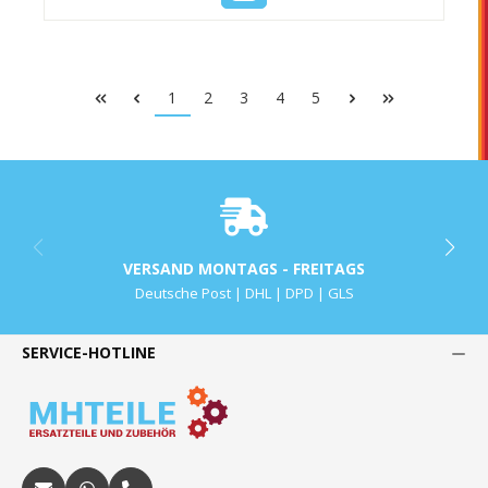
1
2
3
4
5
VERSAND MONTAGS - FREITAGS
Deutsche Post | DHL | DPD | GLS
SERVICE-HOTLINE