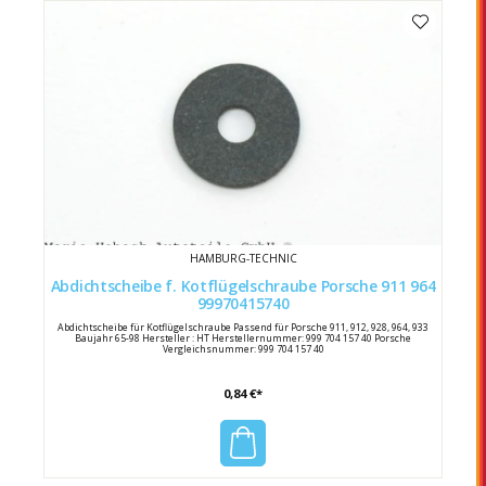
HAMBURG-TECHNIC
Abdichtscheibe f. Kotflügelschraube Porsche 911 964
99970415740
Abdichtscheibe für Kotflügelschraube Passend für Porsche 911, 912, 928, 964, 933
Baujahr 65-98 Hersteller : HT Herstellernummer: 999 704 157 40 Porsche
Vergleichsnummer: 999 704 157 40
0,84 €*