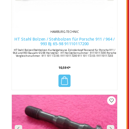
HAMBURG-TECHNIC
HT Stahl Bolzen / Stehbolzen für Porsche 911 / 964 /
993 Bj 65-98 91110117200
HT Stahl Bolzen/Stehbolzen Kurbelgehäuse Zylinderkopf Passend für Porsche 911 /
964 und 993 Baujahr 65-98 Hersteller : HT Herstellernummer : 91110117200 Porsche
Vergleichsnummer : 911 101 172 00 / 91110117200 911 101 172 03 / 91110117203
10,59 €*