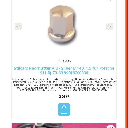
STILCARS
Stilcars Radmutter Alu / Silber M14 X 1,5 für Porsche
911 Bj 70-89 99918200336
Alu Radmutter Silber Die Muttern haben einen Kugelbund vom M14 X 1,5 Passend für :
- Porsche 911 / 912 Baujahr 1970 - 1989 - Porsche 914 Baujahr 1970 - 1976 - Porsche 928
Baujahr 1978 - 1995 - Porsche 944 Baujahr 1982 - 1991 - Porsche 964 Baujahr 1989 -
1994 - Porsche 993 Baujahr 1994 - 1998 Hersteller : Stilcars Herstellernummer :
99918200336 Porsche Vergleichsnummer : 999 182 003 36 / 99918200336
2,26 €*