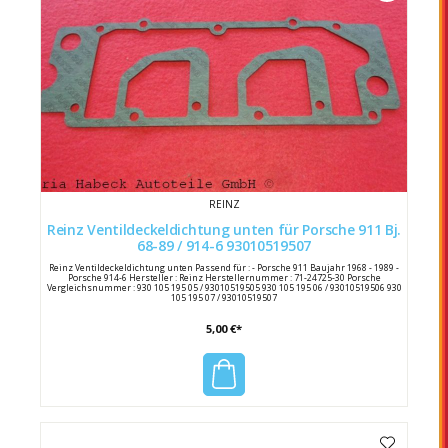
REINZ
Reinz Ventildeckeldichtung unten für Porsche 911 Bj.
68-89 / 914-6 93010519507
Reinz Ventildeckeldichtung unten Passend für : - Porsche 911 Baujahr 1968 - 1989 -
Porsche 914-6 Hersteller : Reinz Herstellernummer : 71-24725-30 Porsche
Vergleichsnummer : 930 105 195 05 / 93010519505 930 105 195 06 / 93010519506 930
105 195 07 / 93010519507
5,00 €*