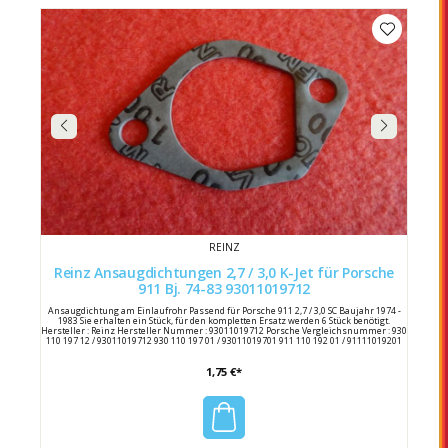
REINZ
Reinz Ansaugdichtungen 2,7 / 3,0 K-Jet für Porsche
911 Bj. 74-83 93011019712
Ansaugdichtung am Einlaufrohr Passend für Porsche 911 2,7 / 3,0 SC Baujahr 1974 -
1983 Sie erhalten ein Stück, für den kompletten Ersatz werden 6 Stück benötigt.
Hersteller : Reinz Hersteller Nummer : 93011019712 Porsche Vergleichsnummer : 930
110 197 12 / 93011019712 930 110 197 01 / 93011019701 911 110 192 01 / 91111019201
1,75 €*