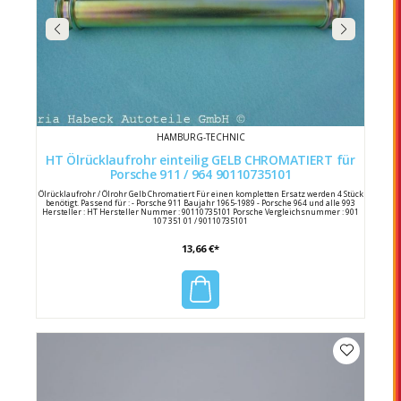
HAMBURG-TECHNIC
HT Ölrücklaufrohr einteilig GELB CHROMATIERT für
Porsche 911 / 964 90110735101
Ölrücklaufrohr / Ölrohr Gelb Chromatiert Für einen kompletten Ersatz werden 4 Stück
benötigt. Passend für : - Porsche 911 Baujahr 1965-1989 - Porsche 964 und alle 993
Hersteller : HT Hersteller Nummer : 90110735101 Porsche Vergleichsnummer : 901
107 351 01 / 90110735101
13,66 €*