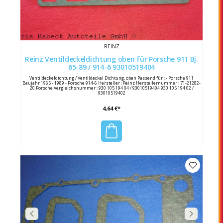
REINZ
Reinz Ventildeckeldichtung oben für Porsche 911 Bj.
65-89 / 914-6 93010519404
Ventildeckeldichtung / Ventildeckel Dichtung, oben Passend für : - Porsche 911
Baujahr 1965 - 1989 - Porsche 914-6 Hersteller : Reinz Herstellernummer : 71-21282-
20 Porsche Vergleichsnummer : 930 105 194 04 / 93010519404 930 105 194 02 /
93010519402
4,64 €*