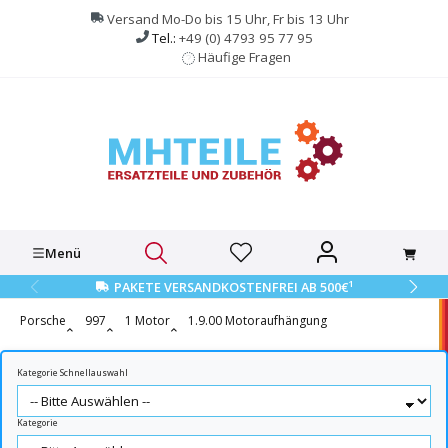
alt springen
Versand Mo-Do bis 15 Uhr, Fr bis 13 Uhr
Tel.:
+49 (0) 4793 95 77 95
Häufige Fragen
Menü
1
PAKETE VERSANDKOSTENFREI AB 500€
Porsche
997
1 Motor
1.9.00 Motoraufhängung
Kategorie Schnellauswahl
Kategorie