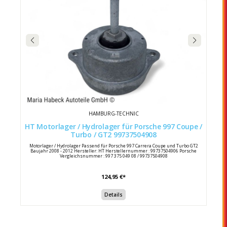
HAMBURG-TECHNIC
HT Motorlager / Hydrolager für Porsche 997 Coupe /
Turbo / GT2 99737504908
Motorlager / Hydrolager Passend für Porsche 997 Carrera Coupe und Turbo GT2
Baujahr 2008 - 2012 Hersteller: HT Herstellernummer : 99737504906 Porsche
Vergleichsnummer : 997 375 049 08 / 99737504908
124,95 €*
Details