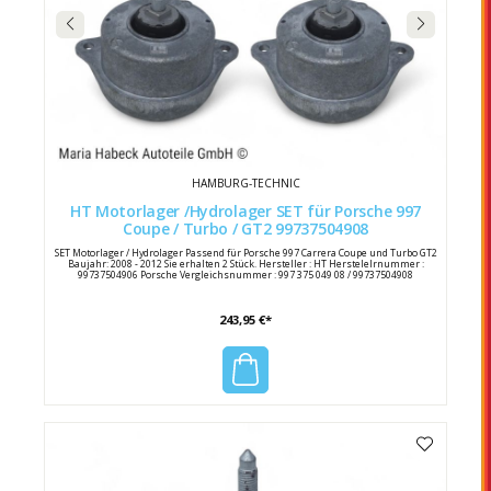
HAMBURG-TECHNIC
HT Motorlager /Hydrolager SET für Porsche 997
Coupe / Turbo / GT2 99737504908
SET Motorlager / Hydrolager Passend für Porsche 997 Carrera Coupe und Turbo GT2
Baujahr: 2008 - 2012 Sie erhalten 2 Stück. Hersteller : HT Herstelelrnummer :
99737504906 Porsche Vergleichsnummer : 997 375 049 08 / 99737504908
243,95 €*