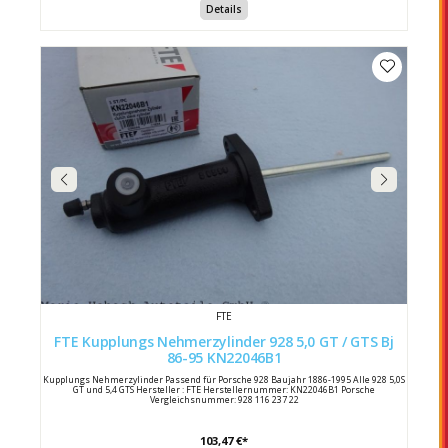
Details
FTE
FTE Kupplungs Nehmerzylinder 928 5,0 GT / GTS Bj
86-95 KN22046B1
Kupplungs Nehmerzylinder Passend für Porsche 928 Baujahr 1886-1995 Alle 928 5,0S
GT und 5,4 GTS Hersteller : FTE Herstellernummer: KN22046B1 Porsche
Vergleichsnummer: 928 116 237 22
103,47 €*