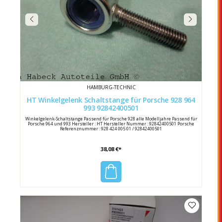
HAMBURG-TECHNIC
HT Winkelgelenk Schaltstange für Porsche 928 964
993 92842400501
Winkelgelenk-Schaltstange Passend für Porsche 928 alle Modelljahre Passend für
Porsche 964 und 993 Hersteller : HT Hersteller Nummer : 92842400501 Porsche
Referenznummer : 928 424 005 01 / 92842400501
38,08 €*