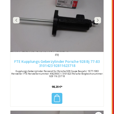
FTE
FTE Kupplungs Geberzylinder Porsche 928 Bj 77-83
3101423 92811623718
Kupplungs Geberzylinder Passend für Porsche 928 Coupe Baujahr: 1977-1983
Hersteller: FTE Herstellernummer: KN2393C1 / 3101423 Porsche Vergleichsnummer:
928 116 237 18
98,20 €*