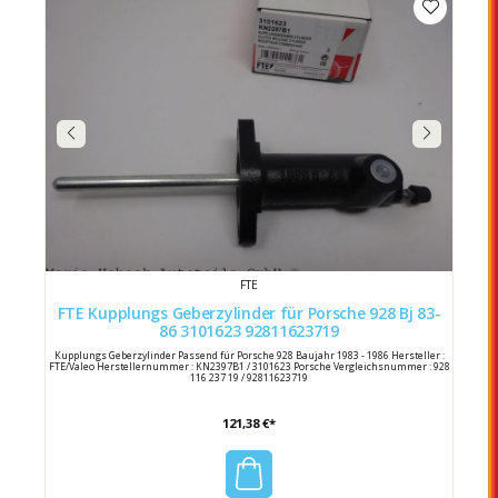
FTE
FTE Kupplungs Geberzylinder für Porsche 928 Bj 83-
86 3101623 92811623719
Kupplungs Geberzylinder Passend für Porsche 928 Baujahr 1983 - 1986 Hersteller :
FTE/Valeo Herstellernummer : KN2397B1 / 3101623 Porsche Vergleichsnummer : 928
116 237 19 / 92811623719
121,38 €*