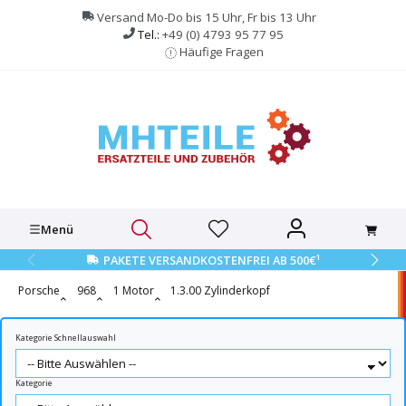
alt springen
Versand Mo-Do bis 15 Uhr, Fr bis 13 Uhr
Tel.:
+49 (0) 4793 95 77 95
Häufige Fragen
Menü
1
PAKETE VERSANDKOSTENFREI AB 500€
Porsche
968
1 Motor
1.3.00 Zylinderkopf
Kategorie Schnellauswahl
Kategorie