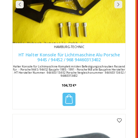
HAMBURG-TECHNIC
HT Halter Konsole für Lichtmaschine Alu Porsche
944S / 944S2 / 968 94460313402
Halter Konsole für Lichtmaschine Komplett mit den Befestigungsschrauben Passend
für : - Porsche 944 S / 944 S2 Baujahr 1985 - 1991 - Porsche 968 alle Baujahre Hersteller
: HT Hersteller Nummer : 944 603 134 02 Porsche Vergleichsnummer : 944 603 134 02 /
94460313402
104,72 €*