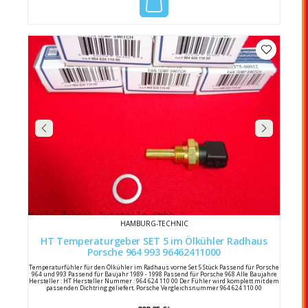
HAMBURG-TECHNIC
HT Temperaturgeber SET 5 im Ölkühler Radhaus
Porsche 964 993 96462411000
Temperaturfühler für den Ölkühler im Radhaus vorne Set 5 Stück Passend für Porsche
964 und 993 Passend für Baujahr 1989 - 1998 Passend für Porsche 968 Alle Baujahre
Hersteller : HT Hersteller Nummer : 964 624 110 00 Der Fühler wird komplett mit dem
passenden Dichtring geliefert. Porsche Vergleichsnummer 964 624 110 00