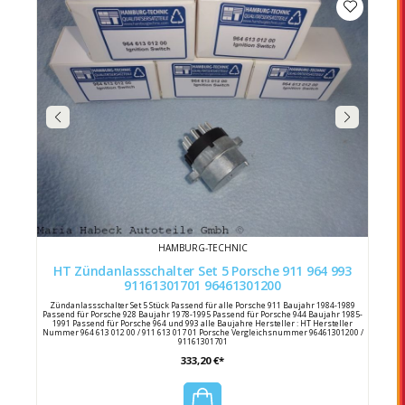
HAMBURG-TECHNIC
HT Zündanlassschalter Set 5 Porsche 911 964 993
91161301701 96461301200
Zündanlassschalter Set 5 Stück Passend für alle Porsche 911 Baujahr 1984-1989
Passend für Porsche 928 Baujahr 1978-1995 Passend für Porsche 944 Baujahr 1985-
1991 Passend für Porsche 964 und 993 alle Baujahre Hersteller : HT Hersteller
Nummer 964 613 012 00 / 911 613 017 01 Porsche Vergleichsnummer 96461301200 /
91161301701
333,20 €*