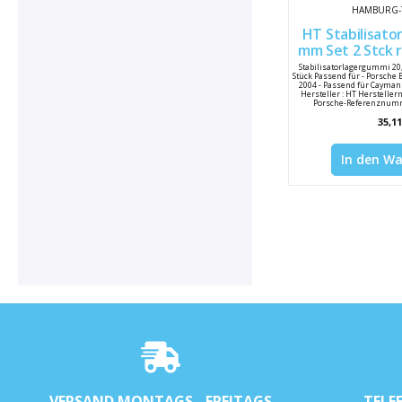
HAMBURG-
HT Stabilisato
mm Set 2 Stck r
987 99
Stabilisatorlagergummi 20
Stück Passend für - Porsche 
2004 - Passend für Cayman
Hersteller : HT Herstelle
Porsche-Referenznumme
996333
35,11
In den W
VERSAND MONTAGS - FREITAGS
TELE