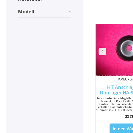
Modell
HAMBURG-
HT Anschlag
Do
Stützscheibe / Anschlagtelle
Passend für Porsche 986 /
werden unter und über dem
erhalten eine Stützscheibe 
Nummer: 99633310700 Porsc
333 10
22,72
In den W