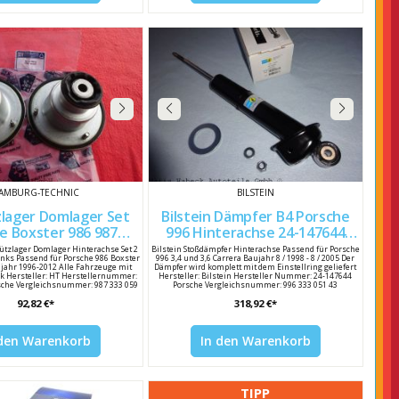
AMBURG-TECHNIC
BILSTEIN
lager Domlager Set
Bilstein Dämpfer B4 Porsche
oxster 986 987
996 Hinterachse 24-147644
Hinterachse 98733305900
99633305148
tützlager Domlager Hinterachse Set 2
Bilstein Stoßdämpfer Hinterachse Passend für Porsche
links Passend für Porsche 986 Boxster
996 3,4 und 3,6 Carrera Baujahr 8 / 1998 - 8 / 2005 Der
jahr 1996-2012 Alle Fahrzeuge mit
Dämpfer wird komplett mit dem Einstellring geliefert
k Hersteller: HT Herstellernummer:
Hersteller: Bilstein Hersteller Nummer: 24-147644
sche Vergleichsnummer: 987 333 059
Porsche Vergleichsnummer: 996 333 051 43
00
92,82 €*
318,92 €*
 den Warenkorb
In den Warenkorb
TIPP