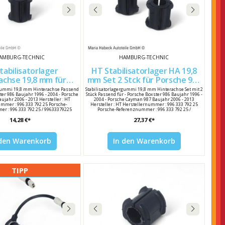
AMBURG-TECHNIC
HAMBURG-TECHNIC
tabilisatorlager
HT Stabilisatorlager HA 19,8
chse 19,8 mm für
mm Set 2 Stck für Porsche 996
che 996 997 986
997 986 99633379225
rgummi 19,8 mm Hinterachse Passend
Stabilisatorlagergummi 19,8 mm Hinterachse Set mit 2
ter 986 Baujahr 1996 - 2004 - Porsche
Stück Passend für - Porsche Boxster 986 Baujahr 1996 -
99633379225
ujahr 2006 - 2013 Hersteller : HT
2004 - Porsche Cayman 987 Baujahr 2006 - 2013
mmer : 996 333 792 25 Porsche-
Hersteller : HT Herstellernummer : 996 333 792 25
r : 996 333 792 25 / 99633379225
Porsche-Referenznummer : 996 333 792 25 /
99633379225
14,28 €*
27,37 €*
 den Warenkorb
In den Warenkorb
TIPP