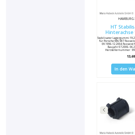
HAMBURG-
HT Stabili
Hinterachse 19
Stabilisator Lagergummi 19
für Porsche 986 987 Passen
09.1996-12.2004 Passend 
Baujahr 07.2006- 06.2
Herstellernummer : 99
Vergleichsnummer 
13,69
In den W