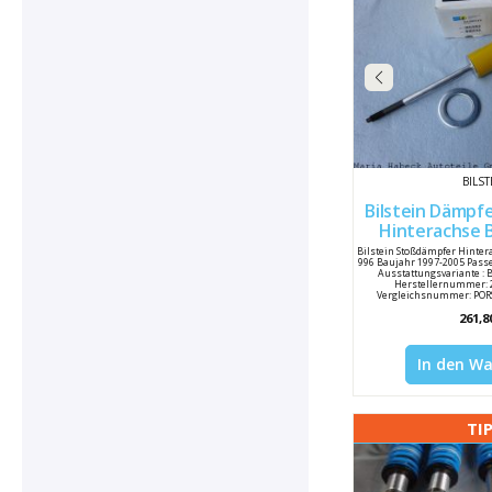
99633305145 PORSCHE - 996 
PORSCHE - 996 333 051 47 / 
333 051 49 / 99633305149 P
99633305150 PORSCHE - 996 
PORSCHE - 996 333 051 53 / 
333 051 54 / 99633305154 P
99633305155 PORSCHE - 996 
PORSCHE - 996 333 513 4 / 99
514 2 / 9963335142 PORS
99633398006 PORSCHE - 996 
PORSCHE - 996 333 98
BILST
Bilstein Dämpf
Hinterachse B6 24-06
99633
Bilstein Stoßdämpfer Hinter
996 Baujahr 1997-2005 Pass
Ausstattungsvariante : B
Herstellernummer: 
Vergleichsnummer: PORSC
99633305118 PORSCHE - 996 
261,8
PORSCHE - 996 333 051 39 / 
333 051 52 / 99633305152 P
99633305156 PORSCHE - 996
PORSCHE - 996 333 5
In den W
TI