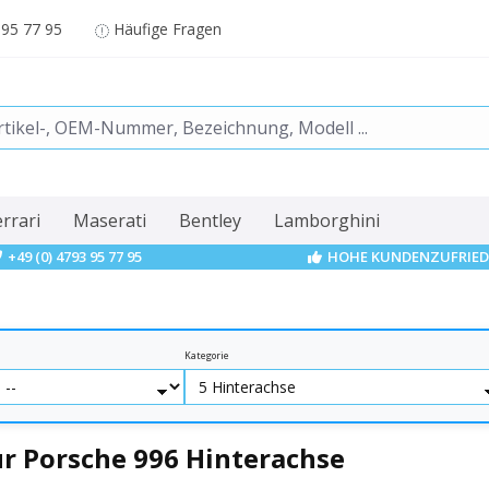
 95 77 95
Häufige Fragen
errari
Maserati
Bentley
Lamborghini
+49 (0) 4793 95 77 95
HOHE KUNDENZUFRIED
Kategorie
r Porsche 996 Hinterachse