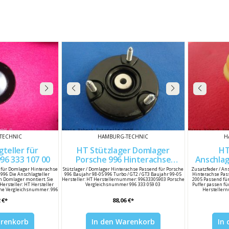
TECHNIC
HAMBURG-TECHNIC
H
teller für
HT Stützlager Domlager
HT
mlager HA 996 333 107 00
Porsche 996 Hinterachse
Anschlag
99633305903
r für Domlager Hinterachse
Stützlager / Domlager Hinterachse Passend für Porsche
Zusatzfeder / An
 996 Die Anschlagteller
996 Baujahr 98-05 996 Turbo / GT2 / GT3 Baujahr 99-05
Hinterachse Pass
 Domlager montiert. Sie
Hersteller: HT Herstellernummer: 99633305903 Porsche
2005 Passend für
Hersteller: HT Hersteller
Vergleichsnummer 996 333 059 03
Puffer passen für
he Vergleichsnummer: 996
Herstellern
7 00
Verglei
 €*
88,06 €*
arenkorb
In den Warenkorb
In