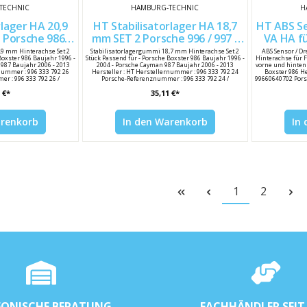
TECHNIC
HAMBURG-TECHNIC
H
rlager HA 20,9
HT Stabilisatorlager HA 18,7
HT ABS Se
 Porsche 986 /
mm SET 2 Porsche 996 / 997 /
VA HA für Porsche 996 / 986
633379226
986 99633379224
,9 mm Hinterachse Set 2
Stabilisatorlagergummi 18,7 mm Hinterachse Set 2
ABS Sensor / D
Boxster 986 Baujahr 1996 -
Stück Passend für - Porsche Boxster 986 Baujahr 1996 -
Hinterachse für 
 987 Baujahr 2006 - 2013
2004 - Porsche Cayman 987 Baujahr 2006 - 2013
vorne und hinten 
rnummer : 996 333 792 26
Hersteller : HT Herstellernummer : 996 333 792 24
Boxster 986 H
r : 996 333 792 26 /
Porsche-Referenznummer : 996 333 792 24 /
99660640702 Pors
79226
99633379224
 €*
35,11 €*
arenkorb
In den Warenkorb
In
1
2
FONISCHE BERATUNG
FACHHÄNDLER SEIT 