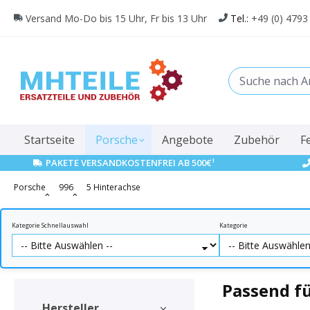
springen
Zur Hauptnavigation springen
Versand Mo-Do bis 15 Uhr, Fr bis 13 Uhr
Tel.:
+49 (0) 4793
Startseite
Porsche
Angebote
Zubehör
F
1
PAKETE VERSANDKOSTENFREI AB 500€
Porsche
996
5 Hinterachse
Kategorie Schnellauswahl
Kategorie
Passend fü
Hersteller