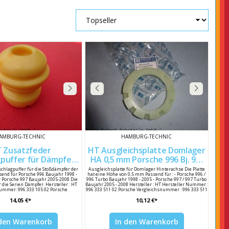
AMBURG-TECHNIC
HAMBURG-TECHNIC
 Zusatzfeder
HT Ausgleichsplatte Domlager
puffer für Dämpfer
HA 0,5 mm Porsche 996 Bj. 98-
hinten 996 333 105 02
05 / 997 99633351102
schlagpuffer für die Stoßdämpfer der
Ausgleichsplatte für Domlager Hinterachse Die Platte
end für Porsche 996 Baujahr 1998 -
hat eine Höhe von 0,5 mm Passend für : - Porsche 996 /
 Porsche 997 Baujahr 2005-2008 Die
996 Turbo Baujahr 1998 - 2005 - Porsche 997 / 997 Turbo
 die Serien Dämpfer. Hersteller : HT
Baujahr 2005 - 2008 Hersteller : HT Hersteller Nummer :
ummer: 996 333 105 02 Porsche
996 333 511 02 Porsche Vergleichsnummer : 996 333 511
chsnummer: 996 333 105 02
02 / 99633351102
14,05 €*
10,12 €*
 den Warenkorb
In den Warenkorb