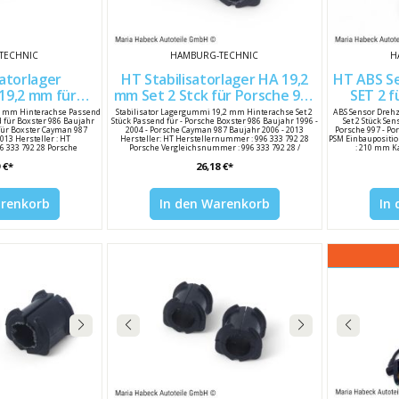
TECHNIC
HAMBURG-TECHNIC
H
satorlager
HT Stabilisatorlager HA 19,2
HT ABS Se
,2 mm für
mm Set 2 Stck für Porsche 986
SET 2 für Porsche 996 997
Porsche 986 / 987 99633379228
/ 987 99633379228
,2 mm Hinterachse Passend
Stabilisator Lagergummi 19,2 mm Hinterachse Set 2
ABS Sensor Drehz
d für Boxster 986 Baujahr
Stück Passend für - Porsche Boxster 986 Baujahr 1996 -
Set 2 Stück Sen
für Boxster Cayman 987
2004 - Porsche Cayman 987 Baujahr 2006 - 2013
Porsche 997 - Po
013 Hersteller : HT
Hersteller: HT Herstellernummer : 996 333 792 28
PSM Einbaupositio
6 333 792 28 Porsche
Porsche Vergleichsnummer : 996 333 792 28 /
: 210 mm K
: 996 333 792 28
99633379228
Induktivsenso
 €*
26,18 €*
Temperaturber
Hersteller
Vergleichsnumm
arenkorb
In den Warenkorb
In