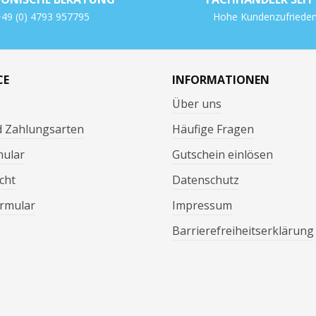
49 (0) 4793 957795
Hohe Kundenzufrieden
CE
INFORMATIONEN
Über uns
d Zahlungsarten
Häufige Fragen
mular
Gutschein einlösen
cht
Datenschutz
rmular
Impressum
Barrierefreiheitserklärung