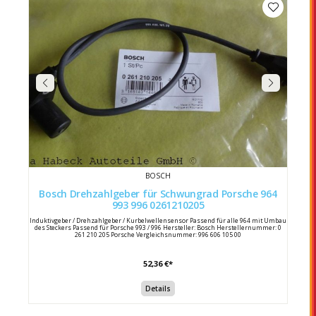
BOSCH
Bosch Drehzahlgeber für Schwungrad Porsche 964
993 996 0261210205
Induktivgeber / Drehzahlgeber / Kurbelwellensensor Passend für alle 964 mit Umbau
des Steckers Passend für Porsche 993 / 996 Hersteller: Bosch Herstellernummer: 0
261 210 205 Porsche Vergleichsnummer: 996 606 105 00
52,36 €*
Details