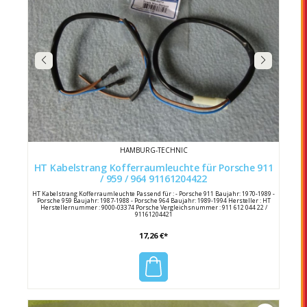
HAMBURG-TECHNIC
HT Kabelstrang Kofferraumleuchte für Porsche 911
/ 959 / 964 91161204422
HT Kabelstrang Kofferraumleuchte Passend für : - Porsche 911 Baujahr: 1970-1989 -
Porsche 959 Baujahr: 1987-1988 - Porsche 964 Baujahr: 1989-1994 Hersteller : HT
Herstellernummer : 9000-03374 Porsche Vergleichsnummer : 911 612 044 22 /
91161204421
17,26 €*