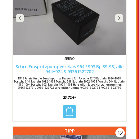
SEBRO
Sebro Einspritzpumpenrelais 964 / 993 Bj. 89-98, alle
944+924 S 99361522702
DME Relais für die Benzinpumpe Passend für Porsche 924S Baujahr 1986-1988
Porsche 944 Baujahr 1982-1991 Porsche 968 Baujahr 1992-1995 Porsche 964 Baujahr
1989-1994 Porsche 993 Baujahr 1994-1998 Hersteller: Sebro Herstellernummer:
99361522701 / 99361522702 Vergleichsnummer 993 615 227 01 / 993 615 227 02
23,72 €*
TIPP