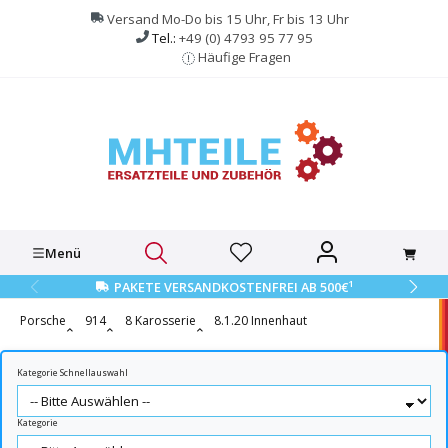
alt springen
Versand Mo-Do bis 15 Uhr, Fr bis 13 Uhr
Tel.:
+49 (0) 4793 95 77 95
Häufige Fragen
Menü
1
PAKETE VERSANDKOSTENFREI AB 500€
Porsche
914
8 Karosserie
8.1.20 Innenhaut
Kategorie Schnellauswahl
Kategorie