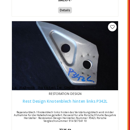
Details
RESTORATION DESIGN
Rest Design Knotenblech hinten links P342L
Reparaturblech / Knotenblech links hinten das Verstärkungsblech wird mit der
Aufnahme für die Hebebühne geliefert. Passend für alle Porsche 914 alle Baujahre
Hersteller : Restoration Design Hersteller-Nummer: P342L Porsche
Vergleichsnummer: 914 507 041 10
77,35 €*