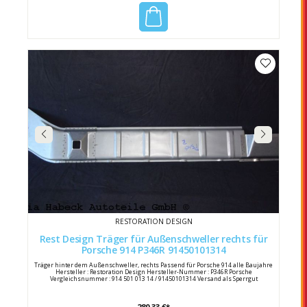
RESTORATION DESIGN
Rest Design Träger für Außenschweller rechts für
Porsche 914 P346R 91450101314
Träger hinter dem Außenschweller, rechts Passend für Porsche 914 alle Baujahre
Hersteller : Restoration Design Hersteller-Nummer : P346R Porsche
Vergleichsnummer : 914 501 013 14 / 91450101314 Versand als Sperrgut
280,33 €*