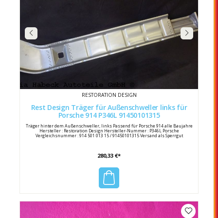
RESTORATION DESIGN
Rest Design Träger für Außenschweller links für
Porsche 914 P346L 91450101315
Träger hinter dem Außenschweller, links Passend für Porsche 914 alle Baujahre
Hersteller : Restoration Design Hersteller-Nummer : P346L Porsche
Vergleichsnummer : 914 501 013 15 / 91450101315 Versand als Sperrgut
280,33 €*