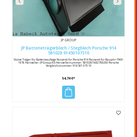
JP GROUP
JP Batterieträgerblech / Stegblech Porsche 914
581028 91450107310
Stütze Träger für Batterieauflage Passend für Porsche 914 Passend für Baujahr:1969-
1976 Hersteller: JP Group A/S Herstellernummer: 581028/1682700200 Porsche
Vergleichsnummer: 914 501 073 10
54,74 €*