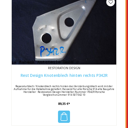
RESTORATION DESIGN
Rest Design Knotenblech hinten rechts P342R
Reparaturblech / Knotenblech rechts hinten das Verstärkungsblech wird mit der
Aufnahme für die Hebebühne geliefert. Passend für alle Porsche 914 alle Baujahre
Hersteller : Restoration Design Hersteller-Nummer: P342R Porsche
Vergleichsnummer: 914 507 042 10
89,35 €*