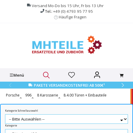
alt springen
Versand Mo-Do bis 15 Uhr, Fr bis 13 Uhr
Tel.:
+49 (0) 4793 95 77 95
Häufige Fragen
Menü
1
PAKETE VERSANDKOSTENFREI AB 500€
Porsche
996
8 Karosserie
8.4.00 Türen + Einbauteile
Kategorie Schnellauswahl
Kategorie