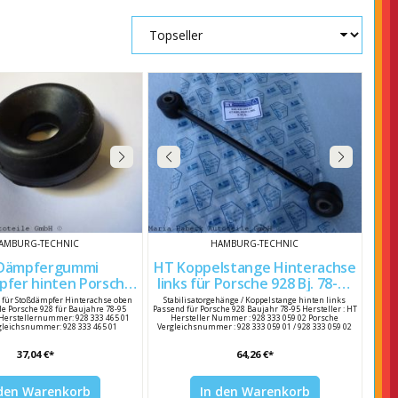
AMBURG-TECHNIC
HAMBURG-TECHNIC
Dämpfergummi
HT Koppelstange Hinterachse
 hinten Porsche
links für Porsche 928 Bj. 78-95
928 92833346501
92833305902
ür Stoßdämpfer Hinterachse oben
Stabilisatorgehänge / Koppelstange hinten links
le Porsche 928 für Baujahre 78-95
Passend für Porsche 928 Baujahr 78-95 Hersteller : HT
T Herstellernummer: 928 333 465 01
Hersteller Nummer : 928 333 059 02 Porsche
gleichsnummer: 928 333 465 01
Vergleichsnummer : 928 333 059 01 / 928 333 059 02
37,04 €*
64,26 €*
 den Warenkorb
In den Warenkorb