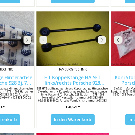
TECHNIC
HAMBURG-TECHNIC
e Hinterachse
HT Koppelstange HA SET
Koni Sto
links/rechts Porsche 928
Porsche 9
33306002
92833305902 92833306002
lstange Hinterachse rechts
SET HT Stabilisatorgehänge / Koppelstange Hinterachse
Stoßdämpfer Vor
hr 1978 - 1995 Hersteller :
Sie erhalten : 1x Koppelstange rechts 1x Koppelstange
Baujahr: 1979-199
928 333 060 02 Porsche
links Passend für Porsche 928 Baujahr 1978-1995
8240-1085 Porsc
 060 01 / 928 333 060 02
Hersteller : HT Herstellernummer : 928 333 059
02/92833306002 Porsche Vergleichsnummer : 928 333
059 01 / 928 333 059 02
 €*
128,52 €*
arenkorb
In den Warenkorb
In