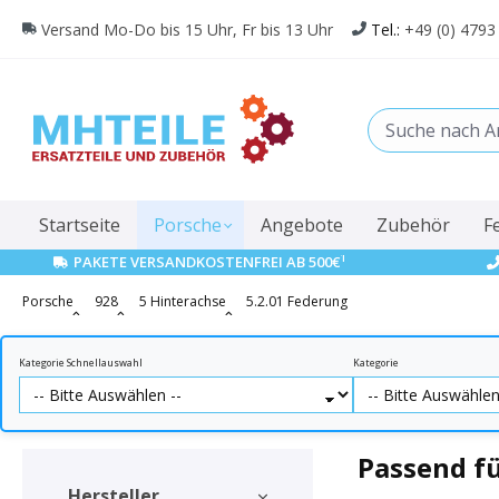
springen
Zur Hauptnavigation springen
Versand Mo-Do bis 15 Uhr, Fr bis 13 Uhr
Tel.:
+49 (0) 4793
Startseite
Porsche
Angebote
Zubehör
F
1
PAKETE VERSANDKOSTENFREI AB 500€
Porsche
928
5 Hinterachse
5.2.01 Federung
Kategorie Schnellauswahl
Kategorie
Passend f
Hersteller