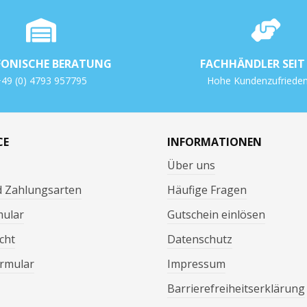
FONISCHE BERATUNG
FACHHÄNDLER SEIT 
49 (0) 4793 957795
Hohe Kundenzufrieden
CE
INFORMATIONEN
Über uns
d Zahlungsarten
Häufige Fragen
mular
Gutschein einlösen
cht
Datenschutz
rmular
Impressum
Barrierefreiheitserklärung