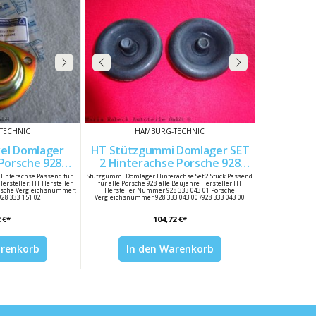
TECHNIC
HAMBURG-TECHNIC
HT Stützgummi Domlager SET
2 Hinterachse Porsche 928
15102
92833304300
Hinterachse Passend für
Stützgummi Domlager Hinterachse Set 2 Stück Passend
Hersteller: HT Hersteller
für alle Porsche 928 alle Baujahre Hersteller HT
rsche Vergleichsnummer:
Hersteller Nummer 928 333 043 01 Porsche
 928 333 151 02
Vergleichsnummer 928 333 043 00 /928 333 043 00
 €*
104,72 €*
arenkorb
In den Warenkorb