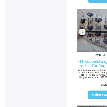
HAMBURG-
HT Koppelstang
rechts für Porsche 928 Bj. 78-
95 928
Stabilisatorgehänge / Koppe
Passend für Porsche 928 Bauja
HT Hersteller Nummer : 
Vergleichsnummer : 928 333
64,26
In den W