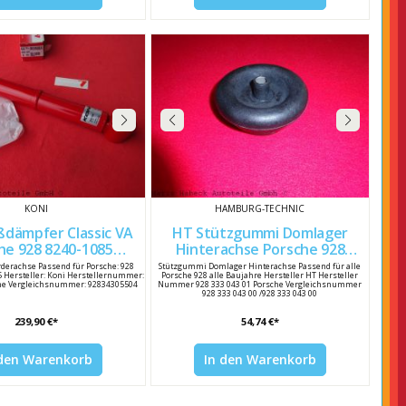
KONI
HAMBURG-TECHNIC
ßdämpfer Classic VA
HT Stützgummi Domlager
28 8240-1085
Hinterachse Porsche 928
92834305509
92833304300
derachse Passend für Porsche: 928
Stützgummi Domlager Hinterachse Passend für alle
5 Hersteller: Koni Herstellernummer:
Porsche 928 alle Baujahre Hersteller HT Hersteller
he Vergleichsnummer: 92834305504
Nummer 928 333 043 01 Porsche Vergleichsnummer
928 333 043 00 /928 333 043 00
239,90 €*
54,74 €*
 den Warenkorb
In den Warenkorb