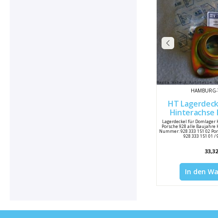
HAMBURG-
HT Lagerdeckel Domlager
Hinterachse Porsche 928
928333
Lagerdeckel für Domlager 
Porsche 928 alle Baujahre 
Nummer: 928 333 151 02 Po
928 333 151 01 /
33,32
In den W