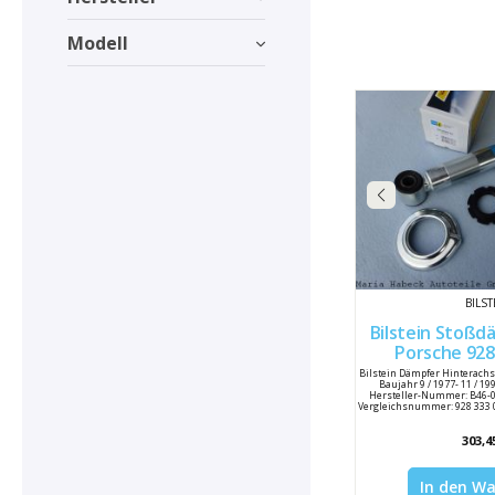
Modell
BILST
Bilstein Stoßdämpf
Porsche 928 24-00974
928333
Bilstein Dämpfer Hinterachs
Baujahr 9 / 1977- 11 / 199
Hersteller-Nummer: B46-0
Vergleichsnummer: 928 333 05
303,4
In den W