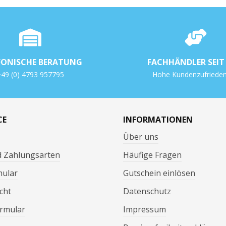
FONISCHE BERATUNG
FACHHÄNDLER SEIT 
49 (0) 4793 957795
Hohe Kundenzufrieden
CE
INFORMATIONEN
Über uns
d Zahlungsarten
Häufige Fragen
mular
Gutschein einlösen
cht
Datenschutz
rmular
Impressum