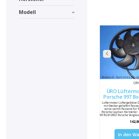
Modell
ÜR
ÜRO Lüftermo
Porsche 997 Boxste
997624
Lüftermotor Lüftergebläse 
mit Stecker geliefert Pass
vorne rechts Passend für 
Porsche Cayman Hersteller 
99762412802 Porsche Vergle
142,8
In den W