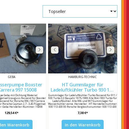
GEBA
HAMBURG-TECHNIC
sserpumpe Boxster
HT Gummilager für
987 / Carrera 997 15008
Ladeluftkühler Turbo 930 113
430 00
e Geba mit Dichtung Material
Gummilager für Ladeluftkühler Turbo Passend für 911 /
elrad Grauguss Passend für Boxster
930 Turbo 3,3 Baujahr 1975-1989 Alle 964 / 993 Turbo für
Passend für Porsche 996 / 997 Carrera
Ladeluftkühler. Alle 996 und 997 Gummilager für
r Porsche Cayman 2,7 - 3,4S Flügelrad
Wasserkühler vorne. Hersteller : HT Herstellernummer:
r :Geba Hersteller-Nummer: 15008
930 113 430 00 Porsche Vergleichsnummer: 930 113 430
rgleichsnummer 997 106 011 02
00
129,54 €*
7,38 €*
 den Warenkorb
In den Warenkorb