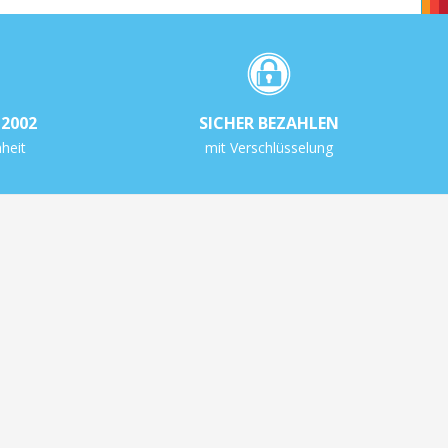
2002
SICHER BEZAHLEN
heit
mit Verschlüsselung