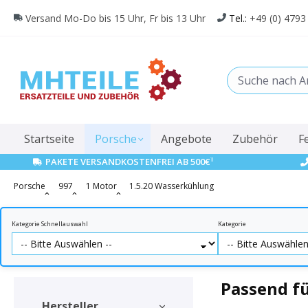
springen
Zur Hauptnavigation springen
Versand Mo-Do bis 15 Uhr, Fr bis 13 Uhr
Tel.:
+49 (0) 4793
Startseite
Porsche
Angebote
Zubehör
F
1
PAKETE VERSANDKOSTENFREI AB 500€
Porsche
997
1 Motor
1.5.20 Wasserkühlung
Kategorie Schnellauswahl
Kategorie
Passend f
Hersteller