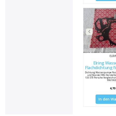
ELRI
Elring Wasserpumpen
Flachdichtung für Porsche 996
/ 9
Dichtung Wasserpumpe Pass
und Boxster 986 Hersteller 
133.570 Porsche Vergleichs
996106
4,70
In den W