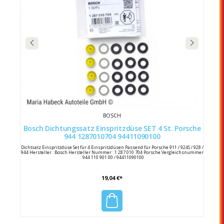
BOSCH
Bosch Dichtungssatz Einspritzdüse SET 4 St. Porsche
944 1287010704 94411090100
Dichtsatz Einspritzdüse Set für 4 Einspritzdüsen Passend für Porsche 911 / 924S / 928 /
944 Hersteller : Bosch Hersteller Nummer : 1 287 010 704 Porsche Vergleichsnummer
: 944 110 901 00 / 94411090100
19,04 €*