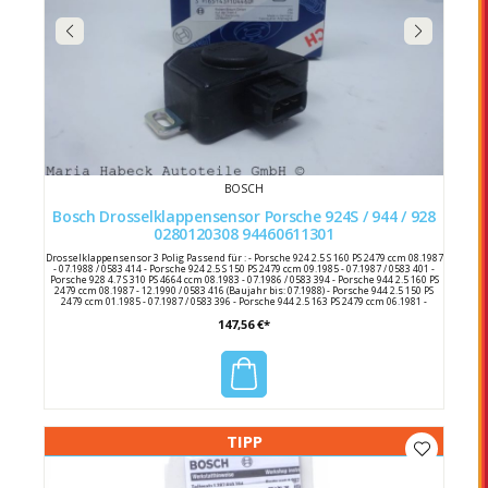
BOSCH
Bosch Drosselklappensensor Porsche 924S / 944 / 928
0280120308 94460611301
Drosselklappensensor 3 Polig Passend für : - Porsche 924 2.5 S 160 PS 2479 ccm 08.1987
- 07.1988 / 0583 414 - Porsche 924 2.5 S 150 PS 2479 ccm 09.1985 - 07.1987 / 0583 401 -
Porsche 928 4.7 S 310 PS 4664 ccm 08.1983 - 07.1986 / 0583 394 - Porsche 944 2.5 160 PS
2479 ccm 08.1987 - 12.1990 / 0583 416 (Baujahr bis: 07.1988) - Porsche 944 2.5 150 PS
2479 ccm 01.1985 - 07.1987 / 0583 396 - Porsche 944 2.5 163 PS 2479 ccm 06.1981 -
07.1987 / 0583 391 0583 390 (Baujahr ab: 07.1981) - Porsche 944 2.5 S 190 PS 2479 ccm
147,56 €*
08.1986 - 07.1988 / 0583 403 - Porsche 944 2.7 165 PS 2681 ccm 11.1988 - 08.1989 / 0583
417 (Baujahr bis: 07.1989) - Porsche 944 3.0 S2 211 PS 2990 ccm 12.1988 - 07.1991 / 0583
419 - Porsche 944 Cabriolet 3.0 S2 211 PS 2990 ccm 12.1988 - 07.1991 / 0583 420
Hersteller : Bosch Hersteller Nummer : 0280120308 / 0 280 120 308 Porsche
Vergleichsnummer : 944 606 113 01 / 94460611301 930 606 119 02 / 93060611902
TIPP