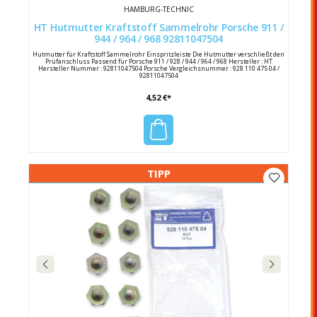
HAMBURG-TECHNIC
HT Hutmutter Kraftstoff Sammelrohr Porsche 911 /
944 / 964 / 968 92811047504
Hutmutter für Kraftstoff Sammelrohr Einspritzleiste Die Hutmutter verschließt den
Prüfanschluss Passend für Porsche 911 / 928 / 944 / 964 / 968 Hersteller : HT
Hersteller Nummer : 92811047504 Porsche Vergleichsnummer : 928 110 475 04 /
92811047504
4,52 €*
TIPP