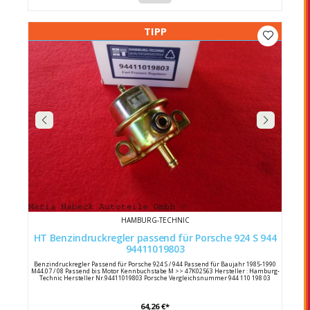
TIPP
HAMBURG-TECHNIC
HT Benzindruckregler passend für Porsche 924 S 944
94411019803
Benzindruckregler Passend für Porsche 924 S / 944 Passend für Baujahr 1985-1990
M44.07 / 08 Passend bis Motor Kennbuchstabe M >> 47K02563 Hersteller : Hamburg-
Technic Hersteller Nr.94411019803 Porsche Vergleichsnummer 944 110 198 03
64,26 €*