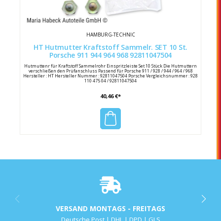
HAMBURG-TECHNIC
HT Hutmutter Kraftstoff Sammelr. SET 10 St.
Porsche 911 944 964 968 92811047504
Hutmuttenr für Kraftstoff Sammelrohr Einspritzleiste Set 10 Stück Die Hutmuttern
verschließen den Prüfanschluss Passend für Porsche 911 / 928 / 944 / 964 / 968
Hersteller : HT Hersteller Nummer : 92811047504 Porsche Vergleichsnummer : 928
110 475 04 / 92811047504
40,46 €*
VERSAND MONTAGS - FREITAGS
Deutsche Post | DHL | DPD | GLS