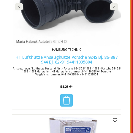
HAMBURG-TECHNIC
HT Lufthutze Ansaughutze Porsche 924S Bj. 86-88 /
944 Bj. 82-91 94411035804
Ansaughutze / Lufthutze Passend für : - Porsche 924 S 2.5 1986 - 1988 - Porsche 944 2.5
1982 - 1981 Hersteller : HT Herstellernummer : 944 110 358 04 Porsche
Vergleichsnummer: 944 110 358 04 / 94411035804
54,25 €*