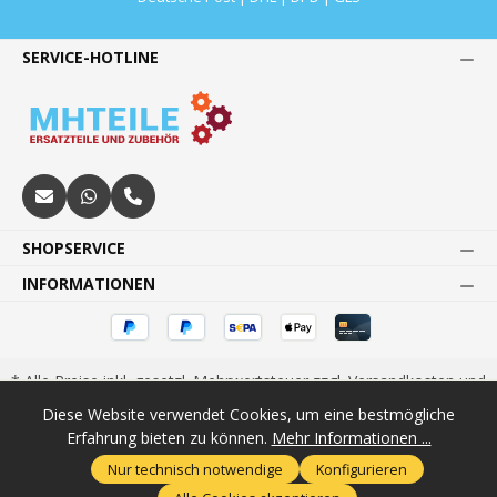
SERVICE-HOTLINE
SHOPSERVICE
INFORMATIONEN
* Alle Preise inkl. gesetzl. Mehrwertsteuer zzgl.
Versandkosten
und
ggf. Nachnahmegebühren, wenn nicht anders angegeben.
Diese Website verwendet Cookies, um eine bestmögliche
1
2
Paketsendung innerhalb Deutschlands.
Rabatt auf Ware, nicht in
Erfahrung bieten zu können.
Mehr Informationen ...
Verbindung mit anderen Aktionen.
Nur technisch notwendige
Konfigurieren
© 2025 Maria Habeck Autoteile GmbH - MHTeile - Ersatzteile und