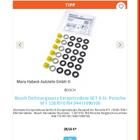
TIPP
BOSCH
Bosch Dichtungssatz Einspritzdüse SET 6 St. Porsche
911 1287010704 94411090100
Dichtsatz Einspritzdüse Set für 6 Einspritzdüsen Passend für Porsche 911 / 924S / 928 /
944 Hersteller : Bosch Hersteller Nummer : 1 287 010 704 Porsche Vergleichsnummer
: 944 110 901 00 / 94411090100
28,56 €*