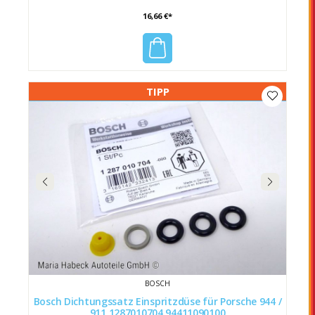
16,66 €*
TIPP
BOSCH
Bosch Dichtungssatz Einspritzdüse für Porsche 944 /
911 1287010704 94411090100