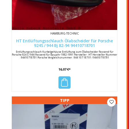
HAMBURG-TECHNIC
HT Entlüftungsschlauch Ölabscheider für Porsche
924S / 944 Bj 82-94 94410718701
Entlüftungsschlauch Kurbelgehäuse Entlüftung zum Ölabscheider Passend für
Porsche 924 S / 944 Passend für Baujahr 1982-1991 Hersteller : HT Hersteller Nummer
: 94410718701 Porsche Vergleichsnummer : 944 107 187 01 / 94410718701
16,07 €*
TIPP