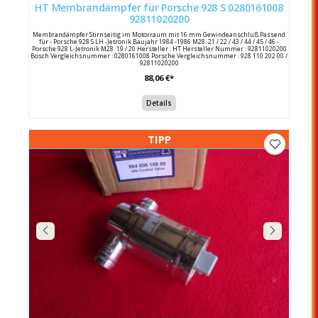
HT Membrandämpfer für Porsche 928 S 0280161008
92811020200
Membrandämpfer Stirnseitig im Motorraum mit 16 mm Gewindeanschluß Passend
für - Porsche 928 S LH -Jetronik Baujahr 1984 -1986 M28. 21 / 22 / 43 / 44 / 45 / 46 -
Porsche 928 L-Jetronik M28. 19 / 20 Hersteller : HT Hersteller Nummer : 92811020200
Bosch Vergleichsnummer : 0280161008 Porsche Vergleichsnummer : 928 110 202 00 /
92811020200
88,06 €*
Details
TIPP