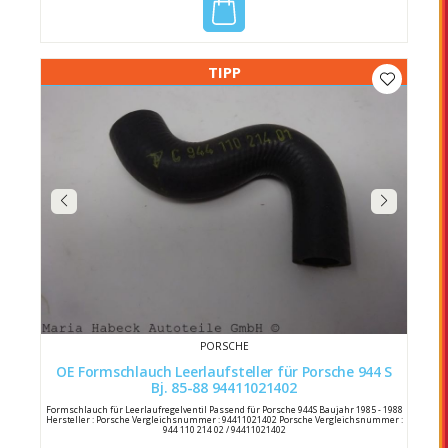
TIPP
PORSCHE
OE Formschlauch Leerlaufsteller für Porsche 944 S
Bj. 85-88 94411021402
Formschlauch für Leerlaufregelventil Passend für Porsche 944S Baujahr 1985 - 1988
Hersteller : Porsche Vergleichsnummer : 94411021402 Porsche Vergleichsnummer :
944 110 214 02 / 94411021402