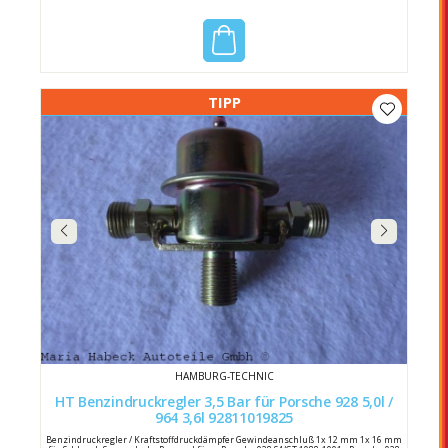
TIPP
HAMBURG-TECHNIC
HT Benzindruckregler 3,5 Bar für Porsche 928 5,0l /
964 3,6l 92811019825
Benzindruckregler / Kraftstoffdruckdämpfer Gewindeanschluß 1x 12 mm 1x 16 mm