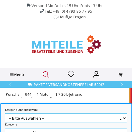
alt springen
Versand Mo-Do bis 15 Uhr, Fr bis 13 Uhr
Tel.:
+49 (0) 4793 95 77 95
Häufige Fragen
Menü
1
PAKETE VERSANDKOSTENFREI AB 500€
Porsche
944
1 Motor
1.7.30 L-Jetronic
Kategorie Schnellauswahl
Kategorie