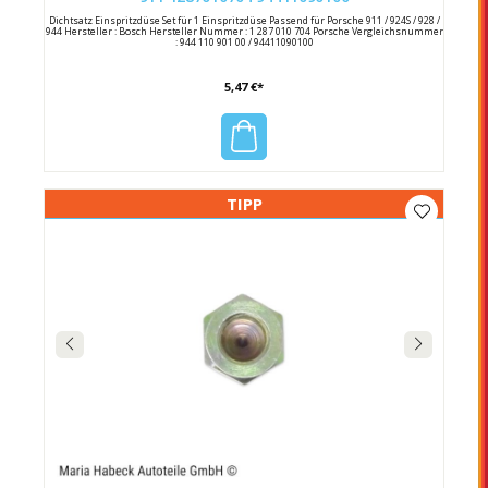
Dichtsatz Einspritzdüse Set für 1 Einspritzdüse Passend für Porsche 911 / 924S / 928 /
944 Hersteller : Bosch Hersteller Nummer : 1 287 010 704 Porsche Vergleichsnummer
: 944 110 901 00 / 94411090100
5,47 €*
TIPP