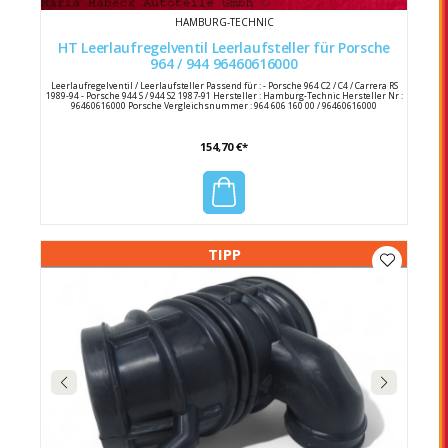
HAMBURG-TECHNIC
HT Leerlaufregelventil Leerlaufsteller für Porsche
964 / 944 96460616000
Leerlaufregelventil / Leerlaufsteller Passend für : - Porsche 964 C2 / C4 / Carrera RS
1989-94 - Porsche 944 S / 944 S2 1987-91 Hersteller : Hamburg-Technic Hersteller Nr :
96460616000 Porsche Vergleichsnummer : 964 606 160 00 / 96460616000
154,70 €*
TIPP