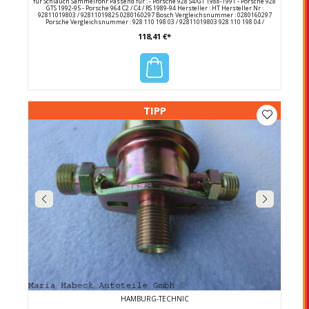
für Schlauch Sammelrohr Passend für : - Porsche 928 S4/GT 1988-1991 - Porsche 928
GTS 1992-95 - Porsche 964 C2 / C4 / RS 1989-94 Hersteller : HT Hersteller Nr :
92811019803 / 92811019825 0280160297 Bosch Vergleichsnummer : 0280160297
Porsche Vergleichsnummer : 928 110 198 03 / 92811019803 928 110 198 04 /
92811019804 928 110 198 25 / 92811019825
118,41 €*
TIPP
HAMBURG-TECHNIC