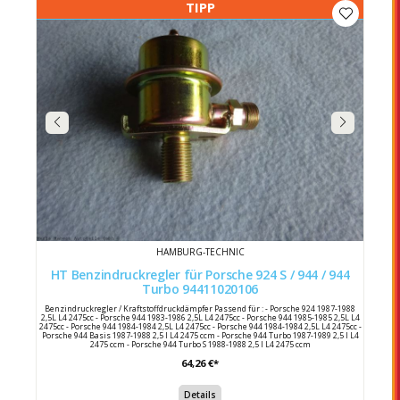
TIPP
HAMBURG-TECHNIC
HT Benzindruckregler für Porsche 924 S / 944 / 944
Turbo 94411020106
Benzindruckregler / Kraftstoffdruckdämpfer Passend für : - Porsche 924 1987-1988
2,5L L4 2475cc - Porsche 944 1983-1986 2,5L L4 2475cc - Porsche 944 1985-1985 2,5L L4
2475cc - Porsche 944 1984-1984 2,5L L4 2475cc - Porsche 944 1984-1984 2,5L L4 2475cc -
Porsche 944 Basis 1987-1988 2,5 l L4 2475 ccm - Porsche 944 Turbo 1987-1989 2,5 l L4
2475 ccm - Porsche 944 Turbo S 1988-1988 2,5 l L4 2475 ccm
M44.05/06/07/08/09/10/50/51/52 M44.01 (M >> 41D C454) M44.02 (M >> 43E 00229)
64,26 €*
M44.03 (M >> 41D 5672) M44.04 (M >> 43E 20061) Porsche 924S: M44.07/08/09/10
Hersteller : Hamburg-Technic Hersteller Nr : 94411020106 Bosch Vergleichsnummer :
028161036 Porsche Vergleichsnummer 944 110 201 06 / 94411020106
Details