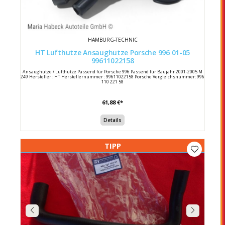
HAMBURG-TECHNIC
HT Lufthutze Ansaughutze Porsche 996 01-05
99611022158
Ansaughutze / Lufthutze Passend für Porsche 996 Passend für Baujahr 2001-2005 M
249 Hersteller : HT Herstellernummer : 99611022158 Porsche Vergleichsnummer: 996
110 221 58
61,88 €*
Details
TIPP