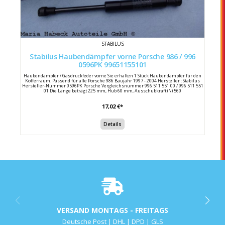
STABILUS
Stabilus Haubendämpfer vorne Porsche 986 / 996
0596PK 99651155101
Haubendämpfer / Gasdruckfeder vorne Sie erhalten 1 Stück Haubendämpfer für den
Kofferraum. Passend für alle Porsche 986 Baujahr 1997 - 2004 Hersteller : Stabilus
Hersteller-Nummer 0596PK Porsche Vergleichsnummer 996 511 551 00 / 996 511 551
01 Die Länge beträgt 225 mm, Hub 60 mm, Ausschubkraft (N) 560
17,02 €*
Details
VERSAND MONTAGS - FREITAGS
Deutsche Post | DHL | DPD | GLS