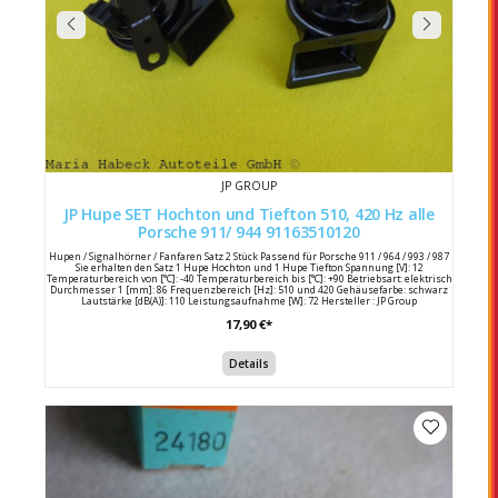
JP GROUP
JP Hupe SET Hochton und Tiefton 510, 420 Hz alle
Porsche 911/ 944 91163510120
Hupen / Signalhörner / Fanfaren Satz 2 Stück Passend für Porsche 911 / 964 / 993 / 987
Sie erhalten den Satz 1 Hupe Hochton und 1 Hupe Tiefton Spannung [V]: 12
Temperaturbereich von [°C]: -40 Temperaturbereich bis [°C]: +90 Betriebsart: elektrisch
Durchmesser 1 [mm]: 86 Frequenzbereich [Hz]: 510 und 420 Gehäusefarbe: schwarz
Lautstärke [dB(A)]: 110 Leistungsaufnahme [W]: 72 Hersteller : JP Group
Herstellernummern : 1199500200 / 1199500100 Porsche Vergleichsnummern : 911
17,90 €*
635 101 20 / 91163510120 911 635 102 20 / 91163510220
Details