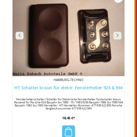
HAMBURG-TECHNIC
HT Schalter braun für elektr. Fensterheber 924 & 944
Fensterheberschalter / Schalter für Elektrische Fensterheber Tastschalter braun
Passend für Porsche 924 Baujahr bis 1980 - 10 / 1985 924S Baujahr 1986 bis 1988 944
Baujahr 1982 bis 1985 Hersteller : HT Hersteller-Nummer: 477 959 622 89S Porsche
Vergleichsnummer 477 959 622 89S
18,45 €*