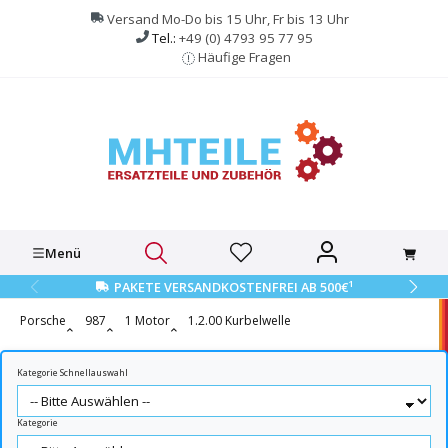
alt springen
Versand Mo-Do bis 15 Uhr, Fr bis 13 Uhr
Tel.:
+49 (0) 4793 95 77 95
Häufige Fragen
Menü
1
PAKETE VERSANDKOSTENFREI AB 500€
Porsche
987
1 Motor
1.2.00 Kurbelwelle
Kategorie Schnellauswahl
Kategorie