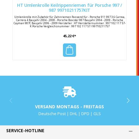
HT Umlenkrolle Keilrippenriemen für Porsche 997 /
987 99710211757KIT
Umlenkrolle mit Zubehör für Zahnriemen Passend für - Porsche 911 997 3.6 Carrea,
Carrera 4 Baujahr 2004 - 2008 - Porsche Boxster 987 Baujahr 2004 - 2009 - Porsche
Cayman 987C Baujahr 2006 - 2009 Hersteller : HT Herstellernummer : 997 102 117 57-
K Porsche Vergleichsnummer : 997 102 117 57 / 99710211757
45,22 €*
VERSAND MONTAGS - FREITAGS
Deutsche Post | DHL | DPD | GLS
SERVICE-HOTLINE