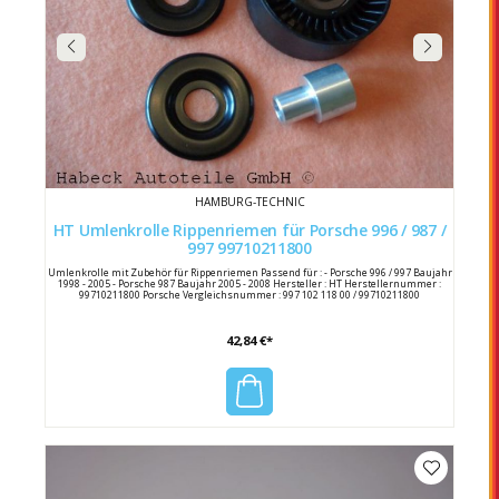
HAMBURG-TECHNIC
HT Umlenkrolle Rippenriemen für Porsche 996 / 987 /
997 99710211800
Umlenkrolle mit Zubehör für Rippenriemen Passend für : - Porsche 996 / 997 Baujahr
1998 - 2005 - Porsche 987 Baujahr 2005 - 2008 Hersteller : HT Herstellernummer :
99710211800 Porsche Vergleichsnummer : 997 102 118 00 / 99710211800
42,84 €*