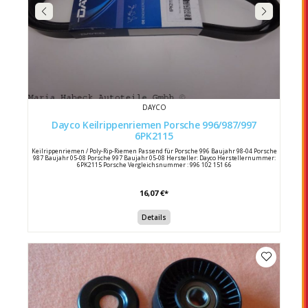
DAYCO
Dayco Keilrippenriemen Porsche 996/987/997
6PK2115
Keilrippenriemen / Poly-Rip-Riemen Passend für Porsche 996 Baujahr 98-04 Porsche
987 Baujahr 05-08 Porsche 997 Baujahr 05-08 Hersteller: Dayco Herstellernummer:
6PK2115 Porsche Vergleichsnummer : 996 102 151 66
16,07 €*
Details