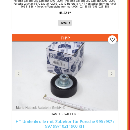
Porsche Boxster 986 Baujahr 1996 - 2004 - Porsche Boxster 987 Baujahr 2006 - 2009 -
Porsche Cayman 987C Baujahr 2006 - 20012 Hersteller : HT Hersteller Nummer : 996
102 118 56-K Porsche Vergleichsnummer : 996 102 118 56 / 99610211856
45,22 €*
Details
TIPP
HAMBURG-TECHNIC
HT Umlenkrolle mit Zubehör für Porsche 996 /987 /
997 99710211900 KIT