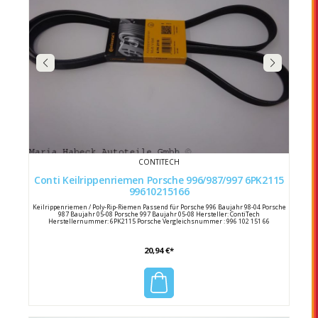
CONTITECH
Conti Keilrippenriemen Porsche 996/987/997 6PK2115
99610215166
Keilrippenriemen / Poly-Rip-Riemen Passend für Porsche 996 Baujahr 98-04 Porsche
987 Baujahr 05-08 Porsche 997 Baujahr 05-08 Hersteller: ContiTech
Herstellernummer: 6PK2115 Porsche Vergleichsnummer : 996 102 151 66
20,94 €*