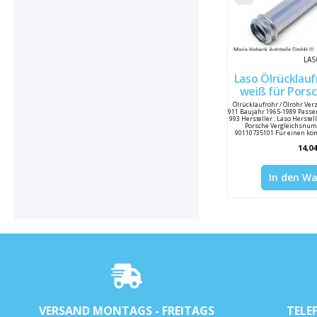
LA
Laso Ölrücklaufr
weiß für Porsche 911 / 964 /
993 90
Ölrücklaufrohr / Ölrohr Ver
911 Baujahr 1965-1989 Passen
993 Hersteller : Laso Herst
Porsche Vergleichsnumm
90110735101 Für einen kom
Stück ben
14,04
In den W
VERSAND MONTAGS - FREITAGS
TELE