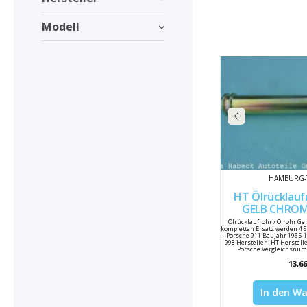
Modell
HAMBURG-
HT Ölrücklaufr
GELB CHROMAT
Ölrücklaufrohr / Ölrohr Ge
kompletten Ersatz werden 4 St
- Porsche 911 Baujahr 1965-1
993 Hersteller : HT Herste
Porsche Vergleichsnumm
901107
13,66
In den W