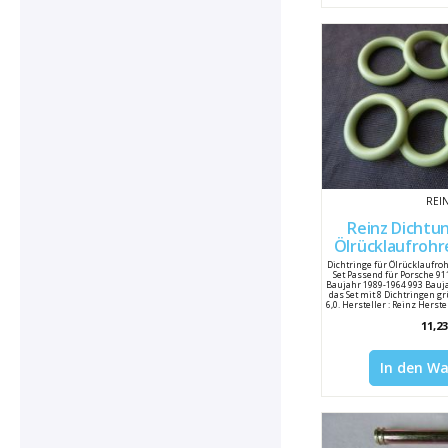
REI
Reinz Dichtun
Ölrücklaufrohr
65-89 
Dichtringe für Ölrücklaufroh
Set Passend für Porsche 9
Baujahr 1989-1964 993 Bauja
das Set mit 8 Dichtringen g
6,0. Hersteller : Reinz Her
Porsche Vergleichsnu
11,23
In den W