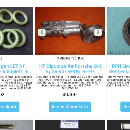
NZ
HAMBURG-TECHNIC
gen SET 8 f.
HT Ölpumpe für Porsche 964
DPH Sim
e komplett Bj.
Bj. 88-94 / 993 Bj. 93-97
der Lenk
(25x6)
96410701114
re / Ölrohr - Dichtungsset
Ölpumpe Passend für : - Porsche 964 3,6 Liter, Baujahr
Simmerring Nock
11 Baujahr 1965-1989 964
1988 - 1994 - Porsche 993 3,6 - 3,8 Liter, Baujahr 1993 -
der Servopumpe Ab
hr 1994-1998 Sie erhalten
1997 Hersteller : HT Herstellernummer : 96410701114
Porsche 964 / 99
rün Abmessung : 25 X 37 X
Porsche Vergleichsnummer : 964 107 011 14 /
999 113 463 40 Po
steller Nummer 40-76743-10
96410701114
mmer 999 707 112 40
 €*
818,13 €*
arenkorb
In den Warenkorb
In