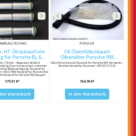
AMBURG-TECHNIC
PORSCHE
k. HT Ölrücklaufrohr
OE Öleinfüllschlauch
Ölbehälter Porsche 993
98 90110735101
99320721202
hr / Ölrohr - Reparatur Set Set 4
Öleinfüllschlasuch Passend für Porsche 993 Hersteller :
eiteilig Zum Austauschen undichter
Porsche Hersteller Nummer : 993 207 212 02
 ohne Motorzerlegung. Passend für
hr 1965-1989 Passend für Porsche 964
94 Passend für Porsche 993 Baujahr
eller : Hamburg-Technic Hersteller
177,31 €*
154,70 €*
0704001 / 90110735101 Porsche
r 930 107 040 01 / 901 107 351 01
 den Warenkorb
In den Warenkorb