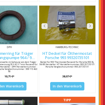
DPH
HAMBURG-TECHNIC
merring für Träger
HT Deckel für Ölthermostat
ungspumpe 964 / 993
Porsche 993 99320735101
99911346340
enwelle im Gehäuse von dem Träger
Deckel für 993 Thermostat Passend für Porsche 993 Bj.
messung 30 X 42 X 7 mm Passend für
94-98 Hersteller: HT Herstellernummer: 993 207 351 01
3 Hersteller : DPH Herstellernummer:
Porsche Vergleichsnummer: 993 207 351 01
rsche Vergleichsnummer : 999 113 463
40
10,71 €*
38,07 €*
 den Warenkorb
In den Warenkorb
TIPP