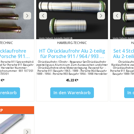
TECHNIC
HAMBURG-TECHNIC
H
ücklaufrohre
HT Ölrücklaufrohr Alu 2-teilig
Set 4 Stc
für Porsche 911 / 964 / 993 Bj
Alu 2-teilig für Porsche Bj. 65-
735101
65-98 90110735101
 Porsche 911 Satz enthält 4
Ölrücklaufrohr / Ölrohr - Reparatur Set Ölrücklaufrohr
Ölrücklaufro
nd für Porsche 911 Baujahr
zweiteilig aus Aluminium Zum Austauschen undichter
Rücklaufrohre zw
HT Hersteller Nummer :
Ölrücklaufrohre ohne Motorzerlegung. Passend für : -
Ölrücklaufrohre
eichsnummer : 901 107 351
Porsche 911 Baujahr 1965 - 1989 - Porsche 964 Baujahr
Porsche 911 Bauja
0735101
1989 - 1994 - Porsche 993 Baujahr 1994 - 1998 Hersteller
Baujahr 1989-19
: Hamburg-Technic Hersteller Nummer : 93010704001 /
1994-1998 Herst
 €*
45,22 €*
90110735101 Porsche Vergleichsnummer : 930 107 040
Nummer 9301
01 / 90110735101 930 107 040 01 / 93010704001
Vergleichsnumme
arenkorb
In den Warenkorb
In
PP