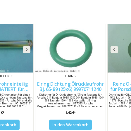
TECHNIC
ELRING
ohr einteilig
Elring Dichtung Ölrücklaufrohr
Reinz O
IERT für
Bj. 65-89 (25x6) 99970711240
für Porsc
Porsche 911 / 964 90110735101
lb Chromatiert Für einen
Dichtring für Ölrücklaufrohre / Ölrohr Passend für
Dichtring für Ölkü
ück benötigt. Passend für :
Porsche 911 Baujahr 1965-1989 964 Baujahr 1989-1964
/912 Baujahr 1965
989 - Porsche 964 und alle
993 Baujahr 1994-1998 Hersteller : Elring
1976 - Porsche 9
ller Nummer : 90110735101
Herstellernummer : 827.363 Porsche
Baujahr 1989 - 199
er : 901 107 351 01 /
Vergleichsnummer 999 707 112 40 Sie erhalten einen
Porsche 996 Bauja
35101
Dichtring - farbliche Unterschiede sind möglich.
2007 - 2008 Herst
 €*
1,42 €*
704 173 50 Porsch
arenkorb
In den Warenkorb