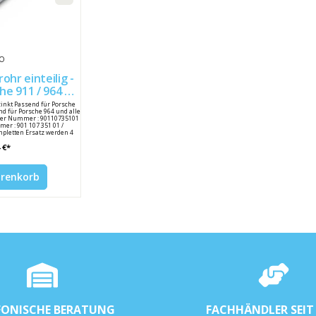
SO
ohr einteilig -
110735101
zinkt Passend für Porsche
d für Porsche 964 und alle
eller Nummer : 90110735101
er : 901 107 351 01 /
pletten Ersatz werden 4
ötigt.
 €*
arenkorb
FONISCHE BERATUNG
FACHHÄNDLER SEIT 