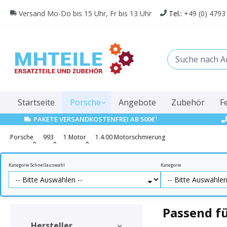
springen
Zur Hauptnavigation springen
Versand Mo-Do bis 15 Uhr, Fr bis 13 Uhr
Tel.:
+49 (0) 4793
Startseite
Porsche
Angebote
Zubehör
F
1
PAKETE VERSANDKOSTENFREI AB 500€
Porsche
993
1 Motor
1.4.00 Motorschmierung
Kategorie Schnellauswahl
Kategorie
Passend f
Hersteller