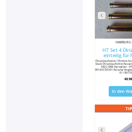
HAMBURG-
HT Set 4 Ölr
einteilig für Porsche 911
901410
Ölrücklaufrohre / Ölrohre für
Stück Ölrücklaufrohre Passe
1965-1989 Hersteller : 
901410735101 Porsche Vergl
01 / 9011
49,98
In den W
TI