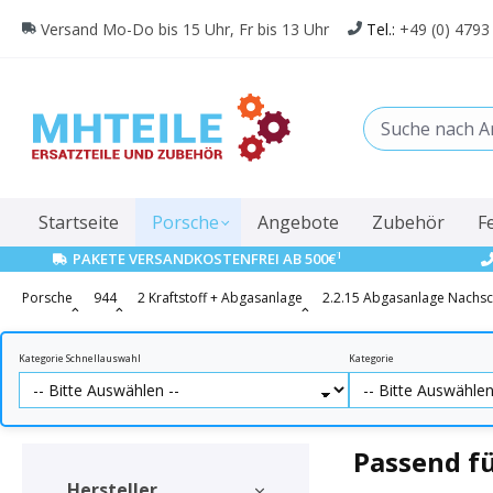
springen
Zur Hauptnavigation springen
Versand Mo-Do bis 15 Uhr, Fr bis 13 Uhr
Tel.:
+49 (0) 4793
Startseite
Porsche
Angebote
Zubehör
F
1
PAKETE VERSANDKOSTENFREI AB 500€
Porsche
944
2 Kraftstoff + Abgasanlage
2.2.15 Abgasanlage Nachs
Kategorie Schnellauswahl
Kategorie
Passend f
Hersteller