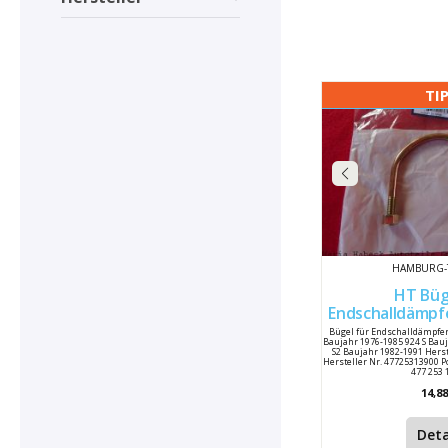
TI
HAMBURG-
HT Büg
Endschalldämpf
944
Bügel für Endschalldämpfer
Baujahr 1976-1985 924 S Bau
S2 Baujahr 1982-1991 Hers
Hersteller Nr. 47725313900
477 253 
14,88
Deta