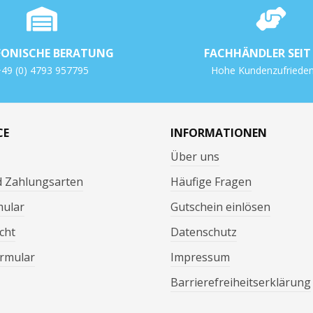
FONISCHE BERATUNG
FACHHÄNDLER SEIT 
49 (0) 4793 957795
Hohe Kundenzufrieden
CE
INFORMATIONEN
Über uns
d Zahlungsarten
Häufige Fragen
mular
Gutschein einlösen
cht
Datenschutz
rmular
Impressum
Barrierefreiheitserklärung