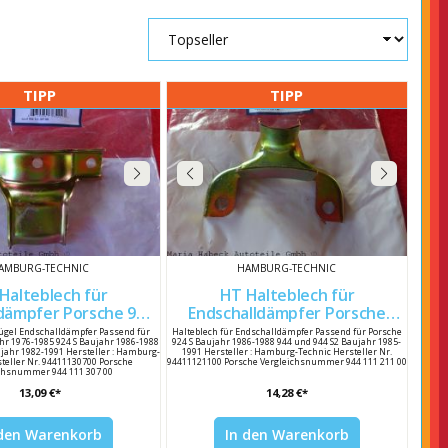
TIPP
TIPP
AMBURG-TECHNIC
HAMBURG-TECHNIC
Halteblech für
HT Halteblech für
dämpfer Porsche 924
Endschalldämpfer Porsche
944 944 S2 94411130700
924S 944 944 S2 94411121100
Bügel Endschalldämpfer Passend für
Halteblech für Endschalldämpfer Passend für Porsche
hr 1976-1985 924 S Baujahr 1986-1988
924 S Baujahr 1986-1988 944 und 944 S2 Baujahr 1985-
jahr 1982-1991 Hersteller : Hamburg-
1991 Hersteller : Hamburg-Technic Hersteller Nr.
teller Nr. 94411130700 Porsche
94411121100 Porsche Vergleichsnummer 944 111 211 00
chsnummer 944 111 307 00
13,09 €*
14,28 €*
 den Warenkorb
In den Warenkorb