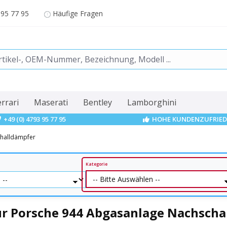
 95 77 95
Häufige Fragen
errari
Maserati
Bentley
Lamborghini
+49 (0) 4793 95 77 95
HOHE KUNDENZUFRIED
challdämpfer
Kategorie
ür Porsche 944 Abgasanlage Nachscha