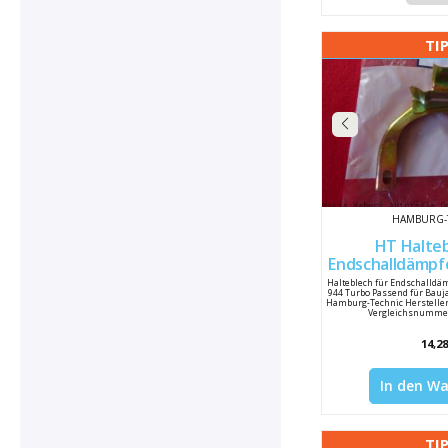
TI
HAMBURG-
HT Halteb
Endschalldämpf
Turbo
Halteblech für Endschalldä
944 Turbo Passend für Bauja
Hamburg-Technic Hersteller
Vergleichsnummer
14,28
In den W
TI