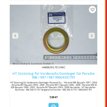
HAMBURG-TECHNIC
HT Stützring für Vorderachs Domlager für Porsche
996 / 997 / 987 99634351701
HT Stützring für Vorderachs Domlager Passend für : - Porsche 986 Baujahr 1997 - 2004
- Porsche 987 Baujahr 2005 - 2008 - Porsche 987 C Baujahr 2006 - 2008 - Porsche 996 M
338 Baujahr 1998 - 2005 - Porsche 997 Baujahr 2005 - 2008 Hersteller : HT Hersteller-
Nummer : 996 343 517 01 Vergleichsnummer : 996 343 517 01 / 99634351701
7,00 €*