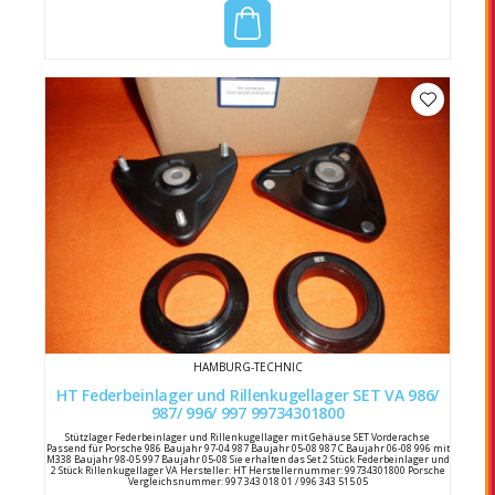
HAMBURG-TECHNIC
HT Federbeinlager und Rillenkugellager SET VA 986/
987/ 996/ 997 99734301800
Stützlager Federbeinlager und Rillenkugellager mit Gehäuse SET Vorderachse
Passend für Porsche 986 Baujahr 97-04 987 Baujahr 05-08 987 C Baujahr 06-08 996 mit
M338 Baujahr 98-05 997 Baujahr 05-08 Sie erhalten das Set 2 Stück Federbeinlager und
2 Stück Rillenkugellager VA Hersteller: HT Herstellernummer: 99734301800 Porsche
Vergleichsnummer: 997 343 018 01 / 996 343 515 05