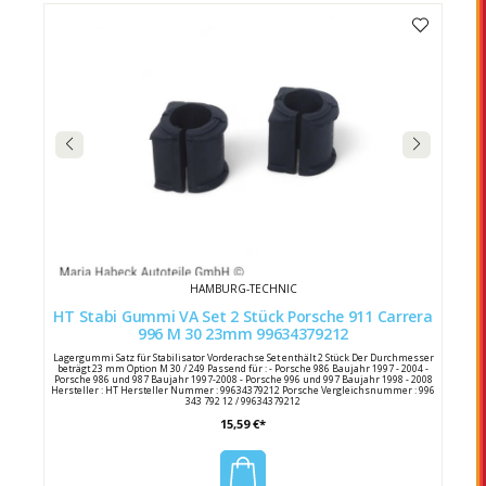
HAMBURG-TECHNIC
HT Stabi Gummi VA Set 2 Stück Porsche 911 Carrera
996 M 30 23mm 99634379212
Lagergummi Satz für Stabilisator Vorderachse Set enthält 2 Stück Der Durchmesser
beträgt 23 mm Option M 30 / 249 Passend für : - Porsche 986 Baujahr 1997 - 2004 -
Porsche 986 und 987 Baujahr 1997-2008 - Porsche 996 und 997 Baujahr 1998 - 2008
Hersteller : HT Hersteller Nummer : 99634379212 Porsche Vergleichsnummer : 996
343 792 12 / 99634379212
15,59 €*