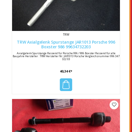
TRW
TRW Axialgelenk Spurstange JAR1013 Porsche 996
Boxster 986 99634732203
Axialgelenk Spurstange Passend für Porsche 996 / 986 Boxster Passend für alle
Baujahre Hersteller : TRW Hersteller Nr. JAR1013 Porsche Vergleichsnummer 996 347
322 03
40,34 €*