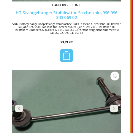
HAMBURG-TECHNIC
HT Stabigehänge/ Stabilisator Strebe links 996 996
343 069 02
Stabilisatorgehänge Koppelstange Vorderachse links Passend für Porsche 986 Boxster
Baujahr 1997-2005 Passend für Porsche 996 Baujahr 1998-2005 Hersteller: HT
Herstellernummer: 996 343 069 02 / 996 343 069 03 Porsche Vergleichsnummer: 996
343 069 02 / 996 343 069 03
23,21 €*