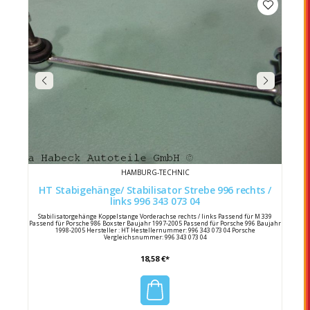
HAMBURG-TECHNIC
HT Stabigehänge/ Stabilisator Strebe 996 rechts /
links 996 343 073 04
Stabilisatorgehänge Koppelstange Vorderachse rechts / links Passend für M 339
Passend für Porsche 986 Boxster Baujahr 1997-2005 Passend für Porsche 996 Baujahr
1998-2005 Hersteller : HT Hestellernummer: 996 343 073 04 Porsche
Vergleichsnummer: 996 343 073 04
18,58 €*