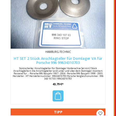
HAMBURG-TECHNIC
HT SET 2 Stück Anschlagteller für Domlager VA für
Porsche 996 99634310703
Stützscheibe / Anschlagteller für Domlager Vorderachse Set mit 2 Stück
Anschlagtellern Die Anschlagteller wird unter und über dem Domlager montiert.
Passend für : - Porsche 986 Baujahr 1997 - 2004 - Porsche 996 Baujahr 1998 - 2005
Hersteller : HT Herstellernummer : 99634310703 Porsche Vergleichsnummer : 996
343 107 03 / 99634310703
43,79 €*
TIPP