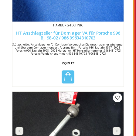
HAMBURG-TECHNIC
HT Anschlagteller für Domlager VA für Porsche 996
Bj. 98-02 / 986 99634310703
Stützscheibe / Anschlagteller für Domlager Vorderachse Die Anschlagteller wird unter
und über dem Domlager montiert. Passend für : - Porsche 986 Baujahr 1997 - 2004 -
Porsche 996 Baujahr 1998 - 2005 Hersteller : HT Herstellernummer : 99634310703
Porsche Vergleichsnummer : 996 343 107 03 / 99634310703
22,69 €*