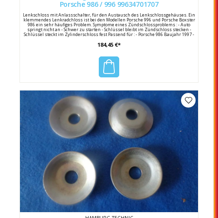
Porsche 986 / 996 99634701707
Lenkschloss mit Anlassschalter, für den Austausch des Lenkschlossgehäuses. Ein
klemmendes Lenkradchloss ist bei den Modellen Porsche 996 und Porsche Boxster
986 ein sehr häufiges Problem. Symptome eines Zündschlossproblems : - Auto
springt nicht an - Schwer zu starten - Schlüssel bleibt im Zündschloss stecken -
Schlüssel steckt im Zylinderschloss fest Passend für : - Porsche 986 Baujahr 1997 -
2004 - Porsche 996 Baujahr 1998 - 2004 Hersteller : Hamburg-Technic Hersteller
184,45 €*
Nummer : 99634701707 Porsche Vergleichsnummer : 996 347 017 07 / 99634701707