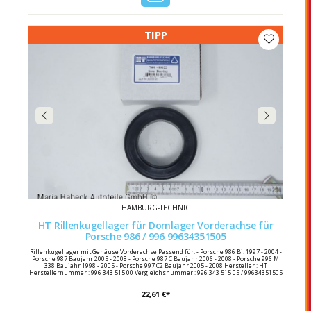
TIPP
HAMBURG-TECHNIC
HT Rillenkugellager für Domlager Vorderachse für
Porsche 986 / 996 99634351505
Rillenkugellager mit Gehäuse Vorderachse Passend für: - Porsche 986 Bj. 1997 - 2004 -
Porsche 987 Baujahr 2005 - 2008 - Porsche 987 C Baujahr 2006 - 2008 - Porsche 996 M
338 Baujahr 1998 - 2005 - Porsche 997 C2 Baujahr 2005 - 2008 Hersteller : HT
Herstellernummer : 996 343 515 00 Vergleichsnummer : 996 343 515 05 / 99634351505
22,61 €*