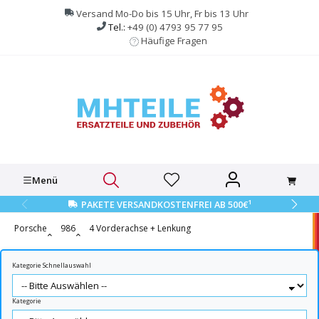
alt springen
Versand Mo-Do bis 15 Uhr, Fr bis 13 Uhr
Tel.:
+49 (0) 4793 95 77 95
Häufige Fragen
Menü
1
PAKETE VERSANDKOSTENFREI AB 500€
Porsche
986
4 Vorderachse + Lenkung
Kategorie Schnellauswahl
Kategorie