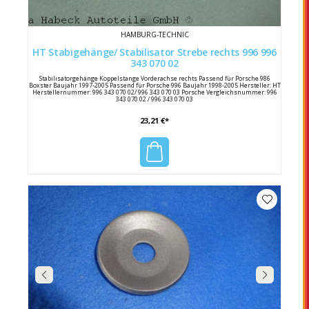
HAMBURG-TECHNIC
HT Stabigehänge/ Stabilisator Strebe rechts 996 996
343 070 02
Stabilisatorgehänge Koppelstange Vorderachse rechts Passend für Porsche 986
Boxster Baujahr 1997-2005 Passend für Porsche 996 Baujahr 1998-2005 Hersteller: HT
Herstellernummer: 996 343 070 02/ 996 343 070 03 Porsche Vergleichsnummer: 996
343 070 02 / 996 343 070 03
23,21 €*