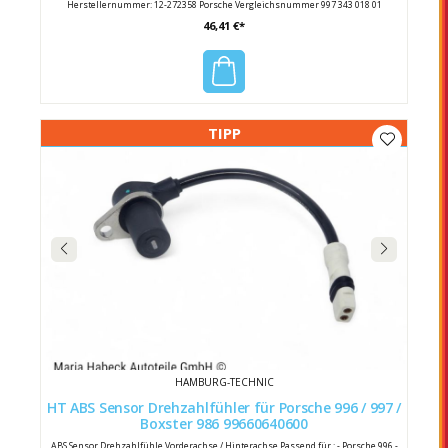
Herstellernummer: 12-272358 Porsche Vergleichsnummer 997 343 018 01
46,41 €*
TIPP
HAMBURG-TECHNIC
HT ABS Sensor Drehzahlfühler für Porsche 996 / 997 /
Boxster 986 99660640600
ABS Sensor Drehzahlfühle Vorderachse / Hinterachse Passend für : - Porsche 996 -