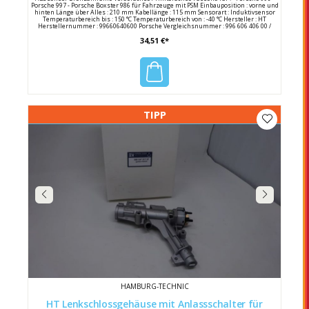
Porsche 997 - Porsche Boxster 986 für Fahrzeuge mit PSM Einbauposition : vorne und
hinten Länge über Alles : 210 mm Kabellänge : 115 mm Sensorart : Induktivsensor
Temperaturbereich bis : 150 °C Temperaturbereich von : -40 °C Hersteller : HT
Herstellernummer : 99660640600 Porsche Vergleichsnummer : 996 606 406 00 /
99660640600
34,51 €*
TIPP
HAMBURG-TECHNIC
HT Lenkschlossgehäuse mit Anlassschalter für