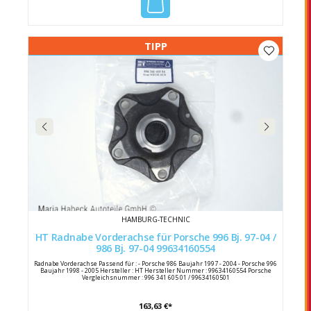
TIPP
HAMBURG-TECHNIC
HT Radnabe Vorderachse für Porsche 996 Bj. 97-04 /
986 Bj. 97-04 99634160554
Radnabe Vorderachse Passend für : - Porsche 986 Baujahr 1997 - 2004 - Porsche 996
Baujahr 1998 - 2005 Hersteller : HT Hersteller Nummer : 99634160554 Porsche
Vergleichsnummer : 996 341 605 01 / 99634160501
163,63 €*