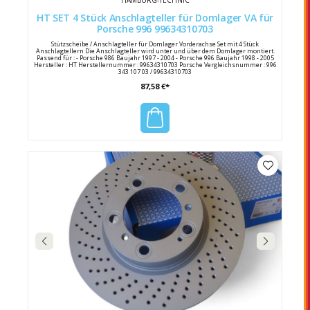
HAMBURG-TECHNIC
HT SET 4 Stück Anschlagteller für Domlager VA für
Porsche 996 99634310703
Stützscheibe / Anschlagteller für Domlager Vorderachse Set mit 4 Stück
Anschlagtellern Die Anschlagteller wird unter und über dem Domlager montiert.
Passend für : - Porsche 986 Baujahr 1997 - 2004 - Porsche 996 Baujahr 1998 - 2005
Hersteller : HT Herstellernummer : 99634310703 Porsche Vergleichsnummer : 996
343 107 03 / 99634310703
87,58 €*