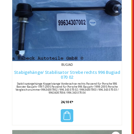
BUGIAD
Stabigehänge/ Stabilisator Strebe rechts 996 Bugiad
070 02
Stabilisatorgehänge Koppelstange Vorderachse rechts Passend für Porsche 986
Boxster Baujahr 1997-2005 Passend für Porsche 996 Baujahr 1998-2005 Porsche
Vergleichsnummer 99634307002 / 996.343.070.02 / 99634307003 / 996.343.070.03 /
99634307004 / 996.343.070.04
24,10 €*