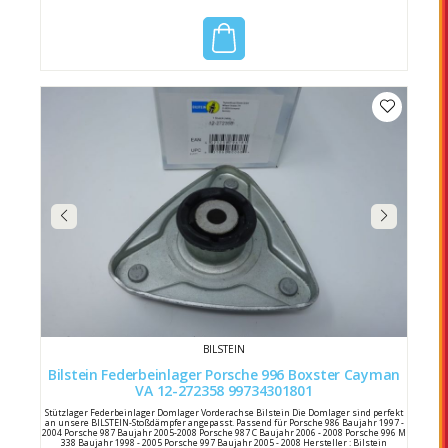
BILSTEIN
Bilstein Federbeinlager Porsche 996 Boxster Cayman
VA 12-272358 99734301801
Stützlager Federbeinlager Domlager Vorderachse Bilstein Die Domlager sind perfekt
an unsere BILSTEIN-Stoßdämpfer angepasst. Passend für Porsche 986 Baujahr 1997 -
2004 Porsche 987 Baujahr 2005-2008 Porsche 987 C Baujahr 2006 - 2008 Porsche 996 M
338 Baujahr 1998 - 2005 Porsche 997 Baujahr 2005 - 2008 Hersteller : Bilstein