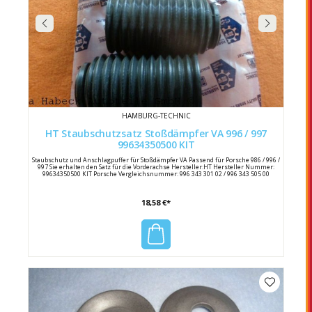
HAMBURG-TECHNIC
HT Staubschutzsatz Stoßdämpfer VA 996 / 997
99634350500 KIT
Staubschutz und Anschlagpuffer für Stoßdämpfer VA Passend für Porsche 986 / 996 /
997 Sie erhalten den Satz für die Vorderachse Hersteller:HT Hersteller Nummer:
99634350500 KIT Porsche Vergleichsnummer: 996 343 301 02 / 996 343 505 00
18,58 €*