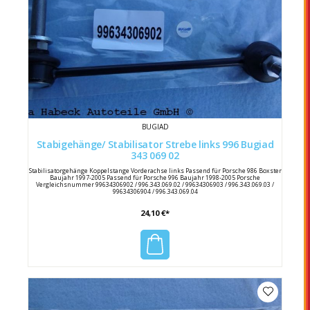
BUGIAD
Stabigehänge/ Stabilisator Strebe links 996 Bugiad
343 069 02
Stabilisatorgehänge Koppelstange Vorderachse links Passend für Porsche 986 Boxster
Baujahr 1997-2005 Passend für Porsche 996 Baujahr 1998-2005 Porsche
Vergleichsnummer 99634306902 / 996.343.069.02 / 99634306903 / 996.343.069.03 /
99634306904 / 996.343.069.04
24,10 €*