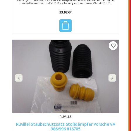
338 Baujahr 1998 - 2005 Porsche 997 Baujahr 2005 - 2008 Hersteller : Lemförder
Herstellernummer: 35450 01 Porsche Vergleichsnummer 997 343 018 01
33,92 €*
RUVILLE
Ruvillel Staubschutzsatz Stoßdämpfer Porsche VA
986/996 816705