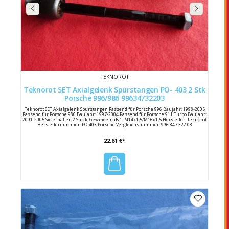
TEKNOROT
Teknorot SET Axialgelenk Spurstangen PO- 403 2 Stk
Porsche 996/986 99634732203
Teknorot SET Axialgelenk Spurstangen Passend für Porsche 996 Baujahr: 1998-2005
Passend für Porsche 986 Baujahr: 1997-2004 Passend für Porsche 911 Turbo Baujahr:
2001-2005 Sie erhalten 2 Stück. Gewindemaß 1: M14x1,5/M16x1,5 Hersteller: Teknorot
Herstellernummer: PO-403 Porsche Vergleichsnummer: 996 347 322 03
22,61 €*