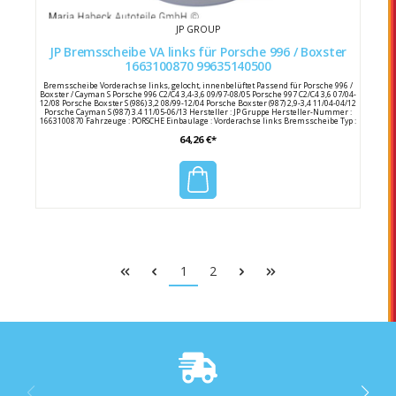
JP GROUP
JP Bremsscheibe VA links für Porsche 996 / Boxster
1663100870 99635140500
Bremsscheibe Vorderachse links, gelocht, innenbelüftet Passend für Porsche 996 /
Boxster / Cayman S Porsche 996 C2/C4 3,4-3,6 09/97-08/05 Porsche 997 C2/C4 3,6 07/04-
12/08 Porsche Boxster S (986) 3,2 08/99-12/04 Porsche Boxster (987) 2,9-3,4 11/04-04/12
Porsche Cayman S (987) 3.4 11/05-06/13 Hersteller : JP Gruppe Hersteller-Nummer :
1663100870 Fahrzeuge : PORSCHE Einbaulage : Vorderachse links Bremsscheibe Typ :
gelocht/Innenbelag Außendurchmesser : 318 mm Höhe : 67 mm Bremsscheibendicke
64,26 €*
: 28 mm Mindestdicke : 26 mm Anzahl der Löcher : 5 Schraubenkreis Ø : 130 mm
Zentrierdurchmesser : 98 Porsche Referenznummern : 996 351 405 00 / 99635140500
996 351 405 01 / 99635140501 996 351 405 02 / 99635140502
1
2