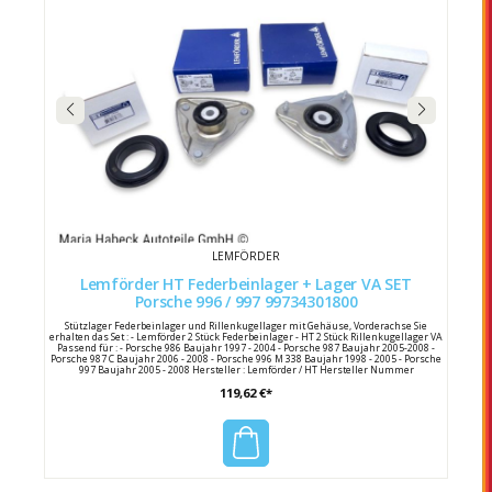
LEMFÖRDER
Lemförder HT Federbeinlager + Lager VA SET
Porsche 996 / 997 99734301800
Stützlager Federbeinlager und Rillenkugellager mit Gehäuse, Vorderachse Sie
erhalten das Set : - Lemförder 2 Stück Federbeinlager - HT 2 Stück Rillenkugellager VA
Passend für : - Porsche 986 Baujahr 1997 - 2004 - Porsche 987 Baujahr 2005-2008 -
Porsche 987 C Baujahr 2006 - 2008 - Porsche 996 M 338 Baujahr 1998 - 2005 - Porsche
997 Baujahr 2005 - 2008 Hersteller : Lemförder / HT Hersteller Nummer
Federbeinlager : 35450 01 Porsche Vergleichsnummern : 997 343 018 00 / 99734301800
119,62 €*
997 343 018 01 / 99734301801 997 343 018 04 / 99734301804 996 343 515 05 /
99634351505