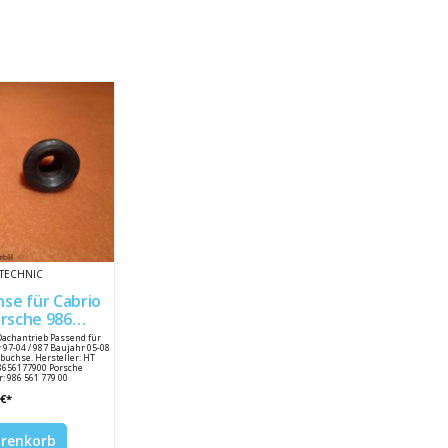
TECHNIC
se für Cabrio
17790
Dachantrieb Passend für
 97-04 / 987 Baujahr 05-08
zbuchse. Hersteller: HT
8656177900 Porsche
 986 561 779 00
 €*
arenkorb