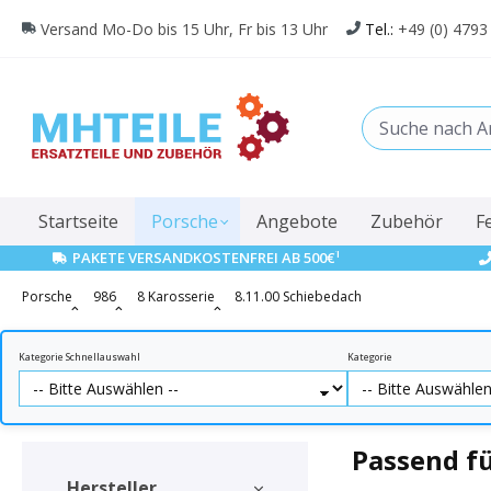
springen
Zur Hauptnavigation springen
Versand Mo-Do bis 15 Uhr, Fr bis 13 Uhr
Tel.:
+49 (0) 4793
Startseite
Porsche
Angebote
Zubehör
F
1
PAKETE VERSANDKOSTENFREI AB 500€
Porsche
986
8 Karosserie
8.11.00 Schiebedach
Kategorie Schnellauswahl
Kategorie
Passend f
Hersteller