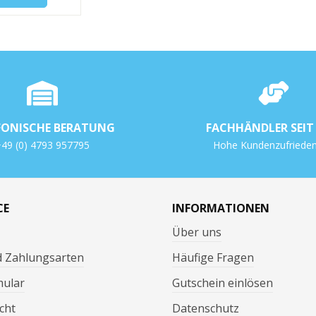
FONISCHE BERATUNG
FACHHÄNDLER SEIT 
49 (0) 4793 957795
Hohe Kundenzufrieden
CE
INFORMATIONEN
Über uns
d Zahlungsarten
Häufige Fragen
mular
Gutschein einlösen
cht
Datenschutz