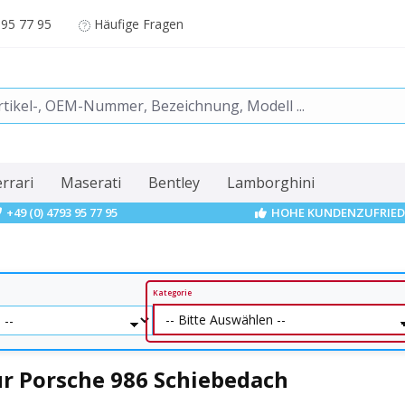
 95 77 95
Häufige Fragen
errari
Maserati
Bentley
Lamborghini
+49 (0) 4793 95 77 95
HOHE KUNDENZUFRIED
Kategorie
ür Porsche 986 Schiebedach