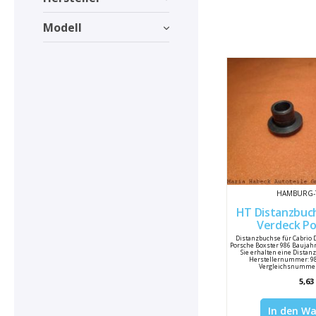
Modell
HAMBURG-
HT Distanzbuch
Verdeck Porsche 986
98656
Distanzbuchse für Cabrio 
Porsche Boxster 986 Baujahr
Sie erhalten eine Distan
Herstellernummer: 9
Vergleichsnummer:
5,63
In den W