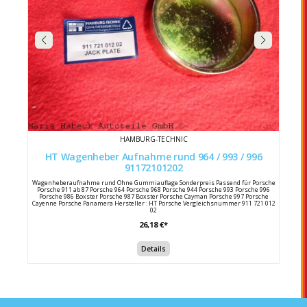
HAMBURG-TECHNIC
HT Wagenheber Aufnahme rund 964 / 993 / 996
91172101202
Wagenheberaufnahme rund Ohne Gummiauflage Sonderpreis Passend für Porsche
Porsche 911 ab 87 Porsche 964 Porsche 968 Porsche 944 Porsche 993 Porsche 996
Porsche 986 Boxster Porsche 987 Boxster Porsche Cayman Porsche 997 Porsche
Cayenne Porsche Panamera Hersteller : HT Porsche Vergleichsnummer 911 721 012
02
26,18 €*
Details