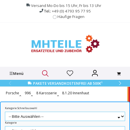
alt springen
Versand Mo-Do bis 15 Uhr, Fr bis 13 Uhr
Tel.:
+49 (0) 4793 95 77 95
Häufige Fragen
Menü
1
PAKETE VERSANDKOSTENFREI AB 500€
Porsche
996
8 Karosserie
8.1.20 Innenhaut
Kategorie Schnellauswahl
Kategorie