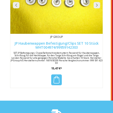
JP GROUP
JP Haubenwappen Befestigung/Clips SET 10 Stück
WHT004974/99959142303
SET JP Befestigungs- Clipse/Selbstschneidemuttern Passend für Haubenwappen,
Schriftzug für die Heckklappe, für den Targa Schriftzug am Bügel und die Targa
Leisten Passend für alle gängigen Porsche Modelle. Sie erhalten 10 Stück. Hersteller:
JP Group A/S Herstellernummer: 1681650200 Porsche Vergleichsnummer: 999 591 423
03
15,47 €*