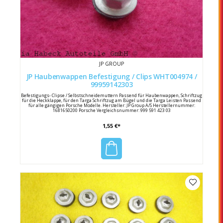
JP GROUP
JP Haubenwappen Befestigung / Clips WHT004974 /
99959142303
Befestigungs- Clipse / Selbstschneidemuttern Passend für Haubenwappen, Schriftzug
für die Heckklappe, für den Targa Schriftzug am Bügel und die Targa Leisten Passend
für alle gängigen Porsche Modelle. Hersteller: JP Group A/S Herstellernummer:
1681650200 Porsche Vergleichsnummer: 999 591 423 03
1,55 €*