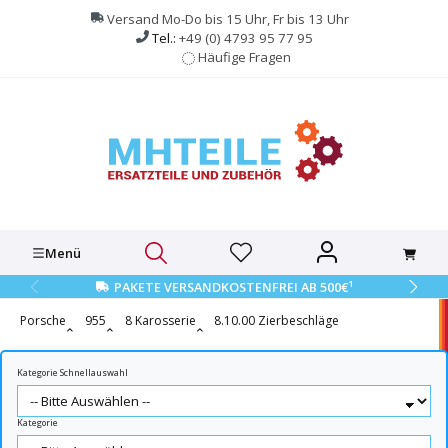
alt springen
Versand Mo-Do bis 15 Uhr, Fr bis 13 Uhr
Tel.:
+49 (0) 4793 95 77 95
Häufige Fragen
Menü
1
PAKETE VERSANDKOSTENFREI AB 500€
Porsche
955
8 Karosserie
8.10.00 Zierbeschläge
Kategorie Schnellauswahl
Kategorie