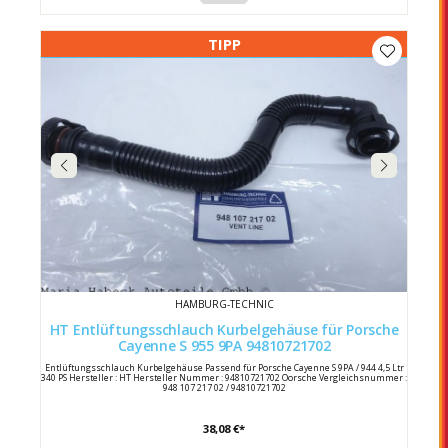
TIPP
HAMBURG-TECHNIC
HT Entlüftungsschlauch Kurbelgehäuse für Porsche
Cayenne S 955 9PA 94810721702
Entlüftungsschlauch Kurbelgehäuse Passend für Porsche Cayenne S 9PA / 944 4,5 Ltr
340 PS Hersteller : HT Hersteller Nummer : 94810721702 Oorsche Vergleichsnummer :
948 107 217 02 / 94810721702
38,08 €*