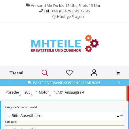
alt springen
Versand Mo-Do bis 15 Uhr, Fr bis 13 Uhr
Tel.:
+49 (0) 4793 95 77 95
Häufige Fragen
Menü
1
PAKETE VERSANDKOSTENFREI AB 500€
Porsche
955
1 Motor
1.7.01 Ansaugtrakt
Kategorie Schnellauswahl
Kategorie