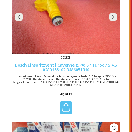
BOSCH
Bosch Einspritzventil Cayenne (9PA) S / Turbo / S 4.5
0280156102 9486051310
Einspritzventil EV-6-E Passend für Porsche Cayenne Turbo 4,5S Baujahr 09/2002 -
01/2007 Hersteller : Bosch Herstellernummer : 0 280 156 102 Porsche
Vergleichsnummern : 948 605 131 00 / 94860513100 948 605 131 01 / 94860513101 948
605 131 02 / 94860513102
47,60 €*