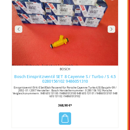
BOSCH
Bosch Einspritzventil SET 8 Cayenne S / Turbo / S 4.5
0280156102 9486051310
Einspritzventil EV-6-E Set 8Stck Passend für Porsche Cayenne Turbo 4,5S Baujahr 09 /
2002- 01 / 2007 Hersteller : Bosch Herstellernummer : 0 280 156 102 Porsche
Vergleichsnummern : 948 605 131 00 / 94860513100 948 605 131 01 / 94860513101 948
605 131 02 / 94860513102
368,90 €*