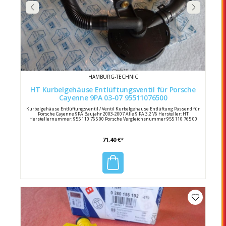
HAMBURG-TECHNIC
HT Kurbelgehäuse Entlüftungsventil für Porsche
Cayenne 9PA 03-07 95511076500
Kurbelgehäuse Entlüftungsventil / Ventil Kurbelgehäuse Entlüftung Passend für
Porsche Cayenne 9PA Baujahr 2003-2007 Alle 9 PA 3.2 V6 Hersteller: HT
Herstellernummer: 955 110 765 00 Porsche Vergleichsnummer 955 110 765 00
71,40 €*