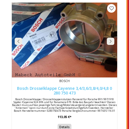
BOSCH
Bosch Drosselklappe Cayenne 3,4/3,6/3,8/4,0/4,8 0
280 750 473
Bosch Drosselklappe / Drosselklappenstutzen Passend für Porsche 991/ 997/ 918
Spyder /Cayenne 92A 9PA und für Panamera 970. Bitte das Baujahr beachten! Dieses
Bauteil muss auf das jeweilige Fahrzeug/Motorsteuergerät angelernt werden. Dieses
"Anlernen" kann nur durch eine Fachwerkstatt durchgeführt werden. Hersteller :
Bosch Herstellernummer: 0280750473 Porsche Vergleichsnummer: 997 605 116 01
113,05 €*
Details