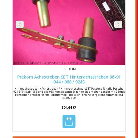
PREKOM
Prekom Achsstreben SET Hinterachsstreben 86-91
944 / 968 / 924S
Hinterachsstreben / Achsstreben / Hinterachsschwert SET Passend für alle Porsche
924 S / 944 ab 1986 und alle 968 Komplett mit Exzenter Sie erhalten das Set mit 2 Stück
Hersteller: Prekom Herstellernummer: PR08004P Porsche Vergleichsnummer: 951
333 021 00
304,64 €*