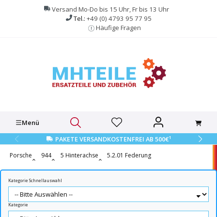
alt springen
Versand Mo-Do bis 15 Uhr, Fr bis 13 Uhr
Tel.:
+49 (0) 4793 95 77 95
Häufige Fragen
Menü
1
PAKETE VERSANDKOSTENFREI AB 500€
Porsche
944
5 Hinterachse
5.2.01 Federung
Kategorie Schnellauswahl
Kategorie