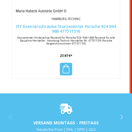
HAMBURG-TECHNIC
HT Exenterschraube Sturzexenter Porsche 924 944
968 477511516
Sturzexenter Hinterachse Passend für Porsche 924 / 944 / 968 Passend für alle
Baujahre Hersteller : Hamburg-Technic Hersteller Nr. 477511516 Porsche
Vergleichsnummer 477 511 516
27,97 €*
VERSAND MONTAGS - FREITAGS
Deutsche Post | DHL | DPD | GLS