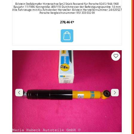
Bilstein Stoßdämpfer Hinterachse Set 2 Stück Passend für Porsche 924 S / 944 / 968
Baujahr: 11/1986 Kenngröße: 400/110 Durchmesser der Befestigungspunkte: 14 mm
Alle Fahrzeuge mit Alu Achslenker Hersteller: Bilstein Herstellernummer: 24-020527
Porsche Vergleichsnummer: 951 333 032 09
278,46 €*