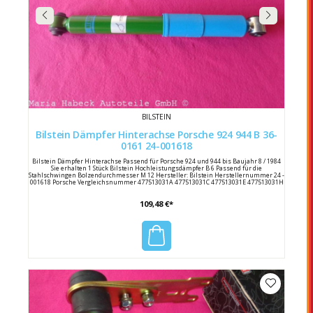
BILSTEIN
Bilstein Dämpfer Hinterachse Porsche 924 944 B 36-
0161 24-001618
Bilstein Dämpfer Hinterachse Passend für Porsche 924 und 944 bis Baujahr 8 / 1984
Sie erhalten 1 Stück Bilstein Hochleistungsdämpfer B 6 Passend für die
Stahlschwingen Bolzendurchmesser M 12 Hersteller: Bilstein Herstellernummer 24 -
001618 Porsche Vergleichsnummer 477513031A 477513031C 477513031E 477513031H
109,48 €*