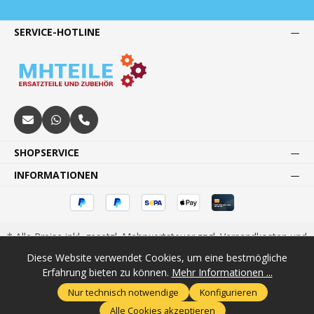
SERVICE-HOTLINE
SHOPSERVICE
INFORMATIONEN
* Alle Preise inkl. gesetzl. Mehrwertsteuer zzgl.
Versandkosten
und
ggf. Nachnahmegebühren, wenn nicht anders angegeben.
Diese Website verwendet Cookies, um eine bestmögliche
1
2
Paketsendung innerhalb Deutschlands.
Rabatt auf Ware, nicht in
Erfahrung bieten zu können.
Mehr Informationen ...
Verbindung mit anderen Aktionen.
Nur technisch notwendige
Konfigurieren
© 2025 Maria Habeck Autoteile GmbH - MHTeile - Ersatzteile und
Alle Cookies akzeptieren