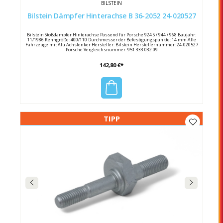
BILSTEIN
Bilstein Dämpfer Hinterachse B 36-2052 24-020527
Bilstein Stoßdämpfer Hinterachse Passend für Porsche 924 S / 944 / 968 Baujahr:
11/1986 Kenngröße: 400/110 Durchmesser der Befestigungspunkte: 14 mm Alle
Fahrzeuge mit Alu Achslenker Hersteller: Bilstein Herstellernummer: 24-020527
Porsche Vergleichsnummer: 951 333 032 09
142,80 €*
TIPP