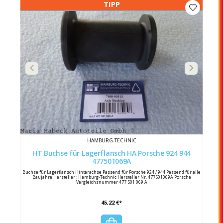
TIPP
HAMBURG-TECHNIC
HT Buchse für Lagerflansch HA Porsche 924 944
477501069A
Buchse für Lagerflansch Hinterachse Passend für Porsche 924 / 944 Passend für alle
Baujahre Hersteller : Hamburg-Technic Hersteller Nr. 477501069A Porsche
Vergleichsnummer 477 501 069 A
45,22 €*