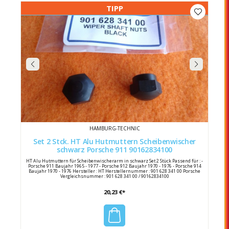
TIPP
HAMBURG-TECHNIC
Set 2 Stck. HT Alu Hutmuttern Scheibenwischer
schwarz Porsche 911 90162834100
HT Alu Hutmuttern für Scheibenwischerarm in schwarz Set 2 Stück Passend für : -
Porsche 911 Baujahr 1965 - 1977 - Porsche 912 Baujahr 1970 - 1976 - Porsche 914
Baujahr 1970 - 1976 Hersteller : HT Herstellernummer : 901 628 341 00 Porsche
Vergleichsnummer : 901 628 341 00 / 90162834100
20,23 €*