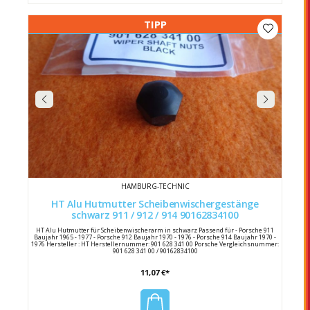
TIPP
HAMBURG-TECHNIC
HT Alu Hutmutter Scheibenwischergestänge
schwarz 911 / 912 / 914 90162834100
HT Alu Hutmutter für Scheibenwischerarm in schwarz Passend für - Porsche 911
Baujahr 1965 - 1977 - Porsche 912 Baujahr 1970 - 1976 - Porsche 914 Baujahr 1970 -
1976 Hersteller : HT Herstellernummer: 901 628 341 00 Porsche Vergleichsnummer:
901 628 341 00 / 90162834100
11,07 €*