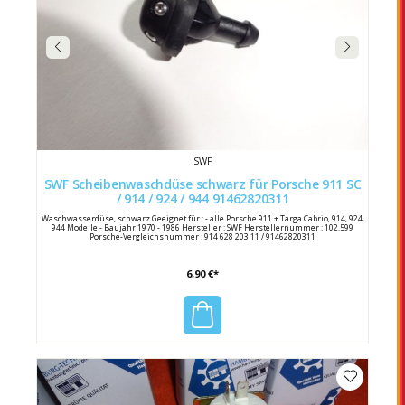
SWF
SWF Scheibenwaschdüse schwarz für Porsche 911 SC
/ 914 / 924 / 944 91462820311
Waschwasserdüse, schwarz Geeignet für : - alle Porsche 911 + Targa Cabrio, 914, 924,
944 Modelle - Baujahr 1970 - 1986 Hersteller : SWF Herstellernummer : 102.599
Porsche-Vergleichsnummer : 914 628 203 11 / 91462820311
6,90 €*