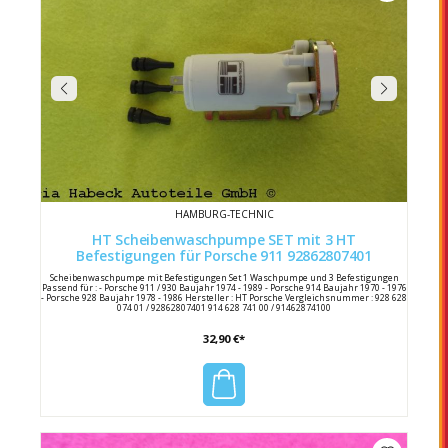
HAMBURG-TECHNIC
HT Scheibenwaschpumpe SET mit 3 HT
Befestigungen für Porsche 911 92862807401
Scheibenwaschpumpe mit Befestigungen Set 1 Waschpumpe und 3 Befestigungen
Passend für : - Porsche 911 / 930 Baujahr 1974 - 1989 - Porsche 914 Baujahr 1970 - 1976
- Porsche 928 Baujahr 1978 - 1986 Hersteller : HT Porsche Vergleichsnummer : 928 628
074 01 / 92862807401 914 628 741 00 / 91462874100
32,90 €*