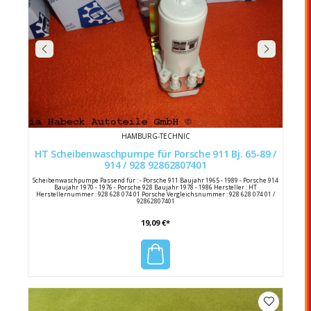
HAMBURG-TECHNIC
HT Scheibenwaschpumpe für Porsche 911 Bj. 65-89 /
914 / 928 92862807401
Scheibenwaschpumpe Passend für : - Porsche 911 Baujahr 1965 - 1989 - Porsche 914
Baujahr 1970 - 1976 - Porsche 928 Baujahr 1978 - 1986 Hersteller : HT
Herstellernummer : 928 628 074 01 Porsche Vergleichsnummer : 928 628 074 01 /
92862807401
19,09 €*