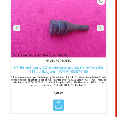
HAMBURG-TECHNIC
HT Befestigung Scheibenwaschpumpe alle Porsche
911 ab Baujahr 1974 91462874100
Scheibenwaschpumpen Befestigung Sie erhalten 1 Stück. Für einen kompletten Ersatz
werden 3 Stück benötigt. Passend für : - Porsche 911 / 930 Baujahr 1974 - 1989 - Porsche
914 Baujahr 1970 - 1976 - Porsche 928 Baujahr 1978 - 1986 Hersteller : HT Porsche
Vergleichsnummer : 914 628 741 00 / 91462874100
5,01 €*