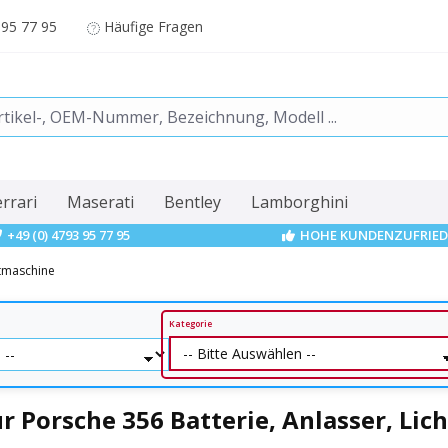
 95 77 95
Häufige Fragen
errari
Maserati
Bentley
Lamborghini
+49 (0) 4793 95 77 95
HOHE KUNDENZUFRIED
htmaschine
Kategorie
r Porsche 356 Batterie, Anlasser, Li