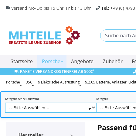
springen
Zur Hauptnavigation springen
Versand Mo-Do bis 15 Uhr, Fr bis 13 Uhr
Tel.:
+49 (0) 4793
Startseite
Porsche
Angebote
Zubehör
F
1
PAKETE VERSANDKOSTENFREI AB 500€
Porsche
356
9 Elektrische Ausrüstung
9.2.05 Batterie, Anlasser, Lic
Kategorie Schnellauswahl
Kategorie
Passend fü
Hersteller