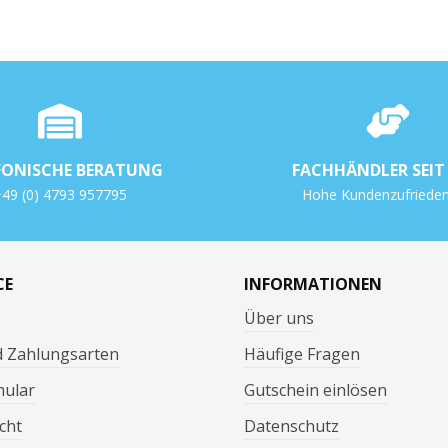
FONISCHE BERATUNG
FACHHÄNDLER SEIT 
49 (0) 4793 957795
Hohe Kundenzufrieden
CE
INFORMATIONEN
Über uns
d Zahlungsarten
Häufige Fragen
mular
Gutschein einlösen
cht
Datenschutz