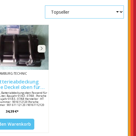
AMBURG-TECHNIC
tterieabdeckung
e Deckel oben für
Porsche 911 / 912 90161112120
e, Batteriabdeckung oben Passend für :
Liter, Baujahr 01/63 - 07/68 - Porsche
aujahr 01/65 - 07/68 Hersteller : HT
nummer : 9016112120 Porsche
er : 901 611 121 20 / 90161112120
34,39 €*
 den Warenkorb