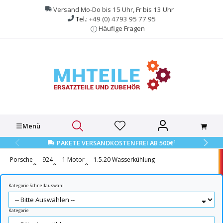
alt springen
Versand Mo-Do bis 15 Uhr, Fr bis 13 Uhr
Tel.:
+49 (0) 4793 95 77 95
Häufige Fragen
Menü
1
PAKETE VERSANDKOSTENFREI AB 500€
Porsche
924
1 Motor
1.5.20 Wasserkühlung
Kategorie Schnellauswahl
Kategorie