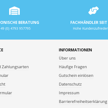
FONISCHE BERATUNG
FACHHÄNDLER SEIT 
49 (0) 4793 957795
Hohe Kundenzufrieden
CE
INFORMATIONEN
Über uns
d Zahlungsarten
Häufige Fragen
mular
Gutschein einlösen
cht
Datenschutz
rmular
Impressum
Barrierefreiheitserklärung