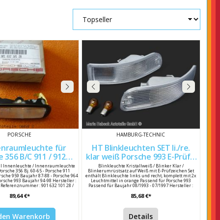
PORSCHE
HAMBURG-TECHNIC
enraumleuchte für
HT Blinkleuchten SET li./re.
 356 B/C 911 / 912
klar weiß Porsche 993 E-Prüfz.
90163210128
99363106101
eil Innenleuchte / Innenraumleuchte
Blinkleuchte Kristallweiß / Blinker Klar /
Porsche 356 Bj. 60-65 - Porsche 911
Blinkerumrüstsatz auf Weiß mit E-Prüfzeichen Set
rsche 959 Baujahr 87-88 - Porsche 964
enthält Blinkleuchte links und recht, komplett mit 2x
orsche 993 Baujahr 94-98 Hersteller :
Leuchtmittel in orange Passend für Porsche 993
 Referenznummer : 901 632 101 28 /
Passend für Baujahr 08/1993 - 07/1997 Hersteller :
90163210128
Hamburg-Technic Porsche Teilenummer : 993 631 061
89,64 €*
85,68 €*
01 / 99363106101 993 631 062 01 / 99363106201
 den Warenkorb
Details