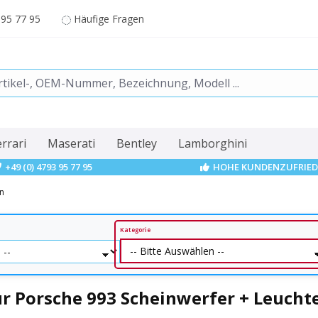
 95 77 95
Häufige Fragen
errari
Maserati
Bentley
Lamborghini
+49 (0) 4793 95 77 95
HOHE KUNDENZUFRIED
en
Kategorie
r Porsche 993 Scheinwerfer + Leucht