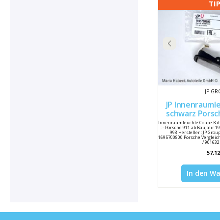
TI
JP G
JP Innenrauml
schwarz Porsche 911 ab 76 /
964 
Innenraumleuchte Coupe Ra
: - Porsche 911 ab Baujahr 1
993 Hersteller : JP Gro
1695700800 Porsche Vergleic
/ 90163
57,12
In den W