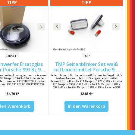
TIPP
TIPP
PORSCHE
TMP
inwerfer Ersatzglas
TMP Seitenblinker Set weiß
incl Leuchtmittel Porsche 911
97 99363190200
/ 964 / 944 4A0949101
uscheibe / Ersatzglas, rechts Passend
Seitenblinker / Blinkersatz weiß für den Kotflügel mit E-
993 Baujahr 09/93 - 08/97 Hersteller :
Prüfzeichen komplett mit Orangen Leuchtmittel
llernummer : 99363190200 Porsche
Passend für : - Porsche 911 Baujahr 1978 - 1989 - Porsche
er : 993 631 902 00 / 99363190200
924 Baujahr 1980 - 1988 - Porsche 944 Baujahr 1982 -
1991 - Porsche 964 Baujahr 1989 - 1994 - Porsche 968
Baujahr 1992 - 1995 - Porsche 993 Baujahr 1994 - 1998
154,70 €*
12,85 €*
Hersteller : TMP Herstellernummer : N0177532 Porsche
Vergleichsnummer : 4A0949101 / 4A0 949 101
 den Warenkorb
In den Warenkorb