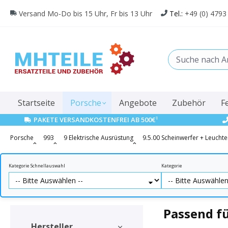
springen
Zur Hauptnavigation springen
Versand Mo-Do bis 15 Uhr, Fr bis 13 Uhr
Tel.:
+49 (0) 4793
Startseite
Porsche
Angebote
Zubehör
F
1
PAKETE VERSANDKOSTENFREI AB 500€
Porsche
993
9 Elektrische Ausrüstung
9.5.00 Scheinwerfer + Leucht
Kategorie Schnellauswahl
Kategorie
Passend fü
Hersteller